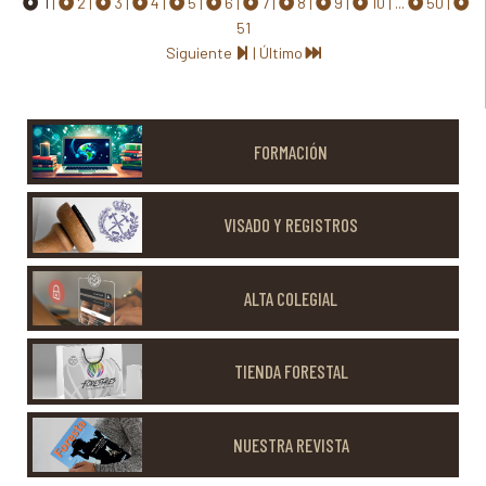
1
2
3
4
5
6
7
8
9
10
...
50
51
Siguiente
|
Último
FORMACIÓN
VISADO Y REGISTROS
ALTA COLEGIAL
TIENDA FORESTAL
NUESTRA REVISTA