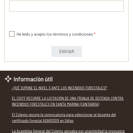
He leído y acepto los términos y condiciones
*
ENVIAR
Información útil
¿QUÉ SUPONE EL NIVEL 3 ANTE LOS INCENDIOS FORESTALES?
EL COITF RECURRE LA LICITACIÓN DE UNA FRANJA DE DEFENSA CONTRA
INCENDIOS FORESTALES EN SANTA MARINA (CANTABRIA)
El Colegio recurre la convocatoria para seleccionar al docente del
certificado forestal AGAR0309 en Udías
La Asamblea General del Colegio aprueba por unanimidad la propuesta