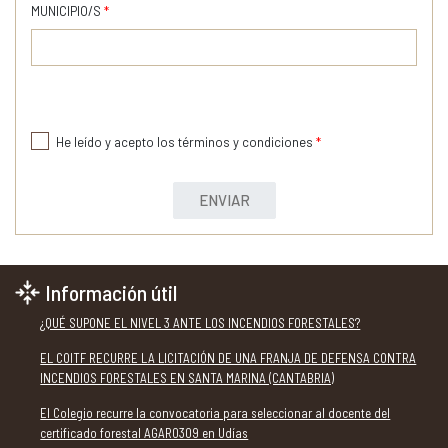
MUNICIPIO/S
*
He leído y acepto los términos y condiciones
*
ENVIAR
Información útil
¿QUÉ SUPONE EL NIVEL 3 ANTE LOS INCENDIOS FORESTALES?
EL COITF RECURRE LA LICITACIÓN DE UNA FRANJA DE DEFENSA CONTRA
INCENDIOS FORESTALES EN SANTA MARINA (CANTABRIA)
El Colegio recurre la convocatoria para seleccionar al docente del
certificado forestal AGAR0309 en Udías