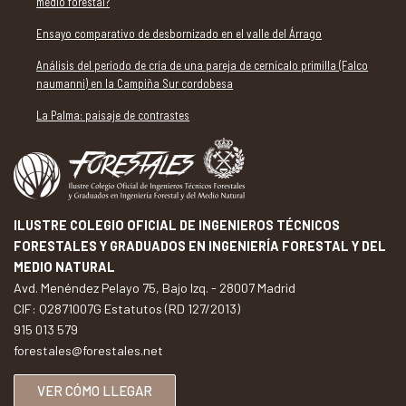
medio forestal?
Ensayo comparativo de desbornizado en el valle del Árrago
Análisis del periodo de cría de una pareja de cernícalo primilla (Falco
naumanni) en la Campiña Sur cordobesa
La Palma: paisaje de contrastes
ILUSTRE COLEGIO OFICIAL DE INGENIEROS TÉCNICOS
FORESTALES Y GRADUADOS EN INGENIERÍA FORESTAL Y DEL
MEDIO NATURAL
Avd. Menéndez Pelayo 75, Bajo Izq. - 28007 Madrid
CIF: Q2871007G Estatutos (RD 127/2013)
915 013 579
forestales@forestales.net
VER CÓMO LLEGAR