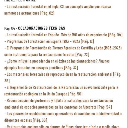
La restauración forestal en el siglo XXI, un concepto amplio que abarca
numerosas actuaciones [Pág. 02]
Pág. 04 -
COLABORACIONES TÉCNICAS
La restauración forestal en España. Más de 150 años de experiencia [Pág. 04]
Programas de Forestación en España 1993 – 2023 [Pág. 12]
El Programa de Forestación de Tierras Agrarias de Castilla y León (1993-2023)
como instrumento para la restauración forestal [Pág. 22]
¿Cómo influye la procedencia en el éxito de las plantaciones? Algunos
ejemplos basados en ensayos genéticos [Pág. 32]
Los materiales forestales de reproducción en la restauración ambiental [Pág.
38]
El Reglamento de Restauración de la Naturaleza: un nuevo horizonte para la
restauración ecológica en la Unión Europea [Pág. 50]
Reconstrucción de geoformas y hábitats naturales para la restauración
ambiental de espacios protegidos en las canteras de Alpedrete [Pág. 54]
Los pinares de repoblación como generadores de cambios en la biodiversidad a
diferentes escalas [Pág. 66]
Restauración posincendio en pinares de Pinus pinaster: efecto a medio plazo