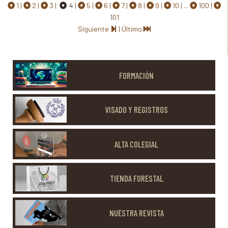
1
2
3
4
5
6
7
8
9
10
...
100
101
Siguiente
|
Último
FORMACIÓN
VISADO Y REGISTROS
ALTA COLEGIAL
TIENDA FORESTAL
NUESTRA REVISTA