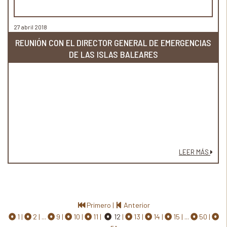
27 abril 2018
REUNIÓN CON EL DIRECTOR GENERAL DE EMERGENCIAS
DE LAS ISLAS BALEARES
LEER MÁS
Primero
|
Anterior
1
2
...
9
10
11
12
13
14
15
...
50