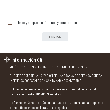
He leído y acepto los términos y condiciones
*
ENVIAR
Información útil
¿QUÉ SUPONE EL NIVEL 3 ANTE LOS INCENDIOS FORESTALES?
EL COITF RECURRE LA LICITACIÓN DE UNA FRANJA DE DEFENSA CONTRA
INCENDIOS FORESTALES EN SANTA MARINA (CANTABRIA)
El Colegio recurre la convocatoria para seleccionar al docente del
certificado forestal AGAR0309 en Udías
La Asamblea General del Colegio aprueba por unanimidad la propuesta
de modificación de los Estatutos colegiales