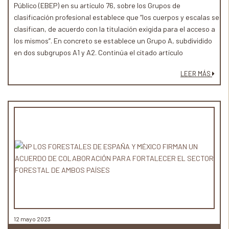
Público (EBEP) en su artículo 76, sobre los Grupos de
clasificación profesional establece que “los cuerpos y escalas se
clasifican, de acuerdo con la titulación exigida para el acceso a
los mismos”. En concreto se establece un Grupo A, subdividido
en dos subgrupos A1 y A2. Continúa el citado artículo
estableciendo que “para el acceso a los cuerpos o escalas de
LEER MÁS
este Grupo se exigirá estar en posesión del título universitario
de Grado. La clasificación de los cuerpos y escalas en cada
Subgrupo estará en función del nivel de responsabilidad de las
funciones a desempeñar y de las características de las pruebas
de acceso”.
12 mayo 2023