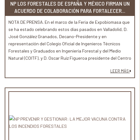
NP LOS FORESTALES DE ESPAÑA Y MÉXICO FIRMAN UN
ACUERDO DE COLABORACIÓN PARA FORTALECER...
NOTA DE PRENSA. En el marco de la Feria de Expobiomasa que
se ha estado celebrando estos días pasados en Valladolid, D.
José González Granados, Decano-Presidente y en
representación del Colegio Oficial de Ingenieros Técnicos
Forestales y Graduados en Ingeniería Forestal y del Medio
Natural (COITF), y D. Oscar Ruiz Figueroa presidente del Centro
Articulador del Sector Productivo Forestal de Jalisco (México)
LEER MÁS
han formalizado un acuerdo de cooperación destinado a
fortalecer y estrechar los lazos en el sector forestal entre
España y México.