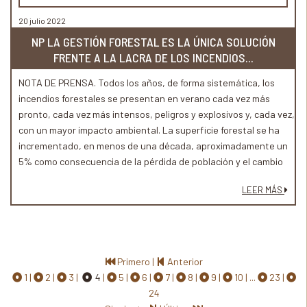
20 julio 2022
NP LA GESTIÓN FORESTAL ES LA ÚNICA SOLUCIÓN
FRENTE A LA LACRA DE LOS INCENDIOS...
NOTA DE PRENSA. Todos los años, de forma sistemática, los
incendios forestales se presentan en verano cada vez más
pronto, cada vez más intensos, peligros y explosivos y, cada vez,
con un mayor impacto ambiental. La superficie forestal se ha
incrementado, en menos de una década, aproximadamente un
5% como consecuencia de la pérdida de población y el cambio
en las costumbres tradicionales que existían en los pueblos
LEER MÁS
rurales esparcidos por toda la geografía española, que a la
postre eran los que se encargaban de adecentar el monte
todos los años.
Primero
|
Anterior
1
2
3
4
5
6
7
8
9
10
...
23
24