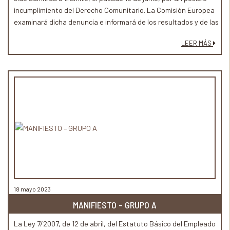
incumplimiento del Derecho Comunitario. La Comisión Europea
examinará dicha denuncia e informará de los resultados y de las
medidas adoptadas si se considera que se están vulnerando
LEER MÁS
materias relacionadas con el empleo, asuntos sociales e
igualdad de oportunidades.
18 mayo 2023
MANIFIESTO – GRUPO A
La Ley 7/2007, de 12 de abril, del Estatuto Básico del Empleado