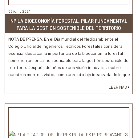
05 junio 2024
NP LA BIOECONOMÍA FORESTAL, PILAR FUNDAMENTAL
PARA LA GESTIÓN SOSTENIBLE DEL TERRITORIO
NOTA DE PRENSA. En el Día Mundial del Medioambiente el
Colegio Oficial de Ingenieros Técnicos Forestales considera
esencial destacar la importancia de la bioeconomía forestal
como herramienta indispensable para la gestión sostenible del
territorio. Después de años de una visión inmovilista sobre
nuestros montes, vistos como una foto fija idealizada de lo que
debe ser un paisaje, surge un amplio consenso social sobre la
LEER MÁS
necesidad de la gestión forestal activa para su conservación.