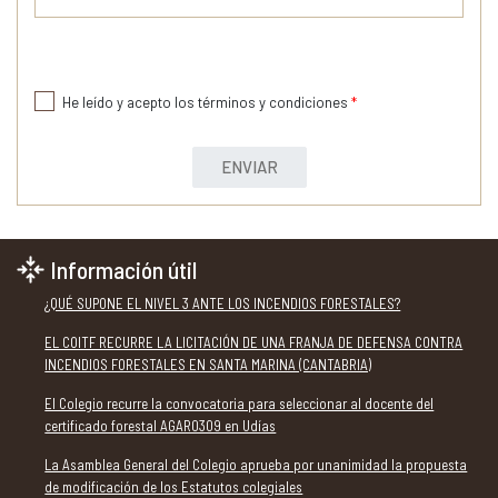
He leído y acepto los términos y condiciones
*
ENVIAR
Información útil
¿QUÉ SUPONE EL NIVEL 3 ANTE LOS INCENDIOS FORESTALES?
EL COITF RECURRE LA LICITACIÓN DE UNA FRANJA DE DEFENSA CONTRA
INCENDIOS FORESTALES EN SANTA MARINA (CANTABRIA)
El Colegio recurre la convocatoria para seleccionar al docente del
certificado forestal AGAR0309 en Udías
La Asamblea General del Colegio aprueba por unanimidad la propuesta
de modificación de los Estatutos colegiales