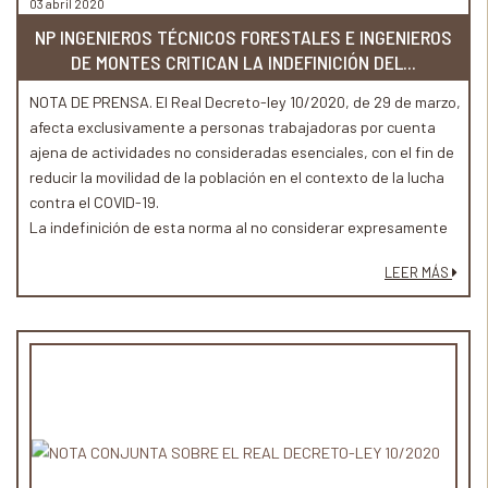
03 abril 2020
NP INGENIEROS TÉCNICOS FORESTALES E INGENIEROS
DE MONTES CRITICAN LA INDEFINICIÓN DEL...
NOTA DE PRENSA. El Real Decreto-ley 10/2020, de 29 de marzo,
afecta exclusivamente a personas trabajadoras por cuenta
ajena de actividades no consideradas esenciales, con el fin de
reducir la movilidad de la población en el contexto de la lucha
contra el COVID-19.
La indefinición de esta norma al no considerar expresamente
esencial toda la actividad forestal ha motivado una clara
LEER MÁS
inseguridad jurídica a las empresas y profesionales del sector
que según interpretación de los Colegios Oficiales de Ingenieros
Técnicos Forestales (COITF) y de Ingenieros de Montes (COIM)
resulta imprescindible para el suministro de materias primas a
industrias esenciales, producción de biocombustibles y para la
lucha contra incendios.