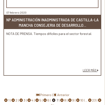
07 febrero 2020
NP ADMINISTRACIÓN INADMINISTRADA DE CASTILLA-LA
MANCHA CONSEJERIA DE DESARROLLO...
NOTA DE PRENSA. Tiempos difíciles para el sector forestal.
LEER MÁS
Primero
|
Anterior
1
2
3
4
5
6
7
8
9
10
...
23