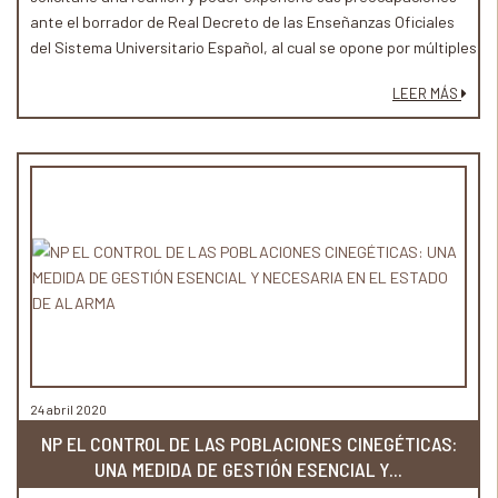
ante el borrador de Real Decreto de las Enseñanzas Oficiales
del Sistema Universitario Español, al cual se opone por múltiples
razones, entre ellas, la más importante: que se desvirtúa el
LEER MÁS
espíritu de la Declaración de Bolonia y supone dar un paso atrás
en la implantación del Espacio Europeo de Educación Superior
(E.E.E.S.) en España.
24 abril 2020
NP EL CONTROL DE LAS POBLACIONES CINEGÉTICAS:
UNA MEDIDA DE GESTIÓN ESENCIAL Y...