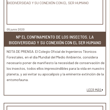
05 junio 2020
NP EL CONFINAMIENTO DE LOS INSECTOS. LA
BIODIVERSIDAD Y SU CONEXIÓN CON EL SER HUMANO
NOTA DE PRENSA. El Colegio Oficial de Ingenieros Técnicos
Forestales, en el día Mundial del Medio Ambiente, considera
necesario poner de manifiesto la necesidad de conservación de
los insectos, todos ellos imprescindibles para la vida en nuestro
planeta, y así evitar su apocalipsis y la eminente extinción de la
entomofauna.
La mayoría de los insectos son magníficos sensores de alarma y
LEER MÁS
excelentes bioindicadores del estado de salud ambiental de
cada ecosistema.
Si un simple virus ha sido capaz de cambiar nuestra manera de
vivir y de percibir el mundo, la desaparición de los insectos