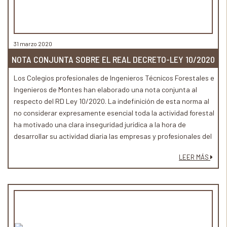
31 marzo 2020
NOTA CONJUNTA SOBRE EL REAL DECRETO-LEY 10/2020
Los Colegios profesionales de Ingenieros Técnicos Forestales e
Ingenieros de Montes han elaborado una nota conjunta al
respecto del RD Ley 10/2020. La indefinición de esta norma al
no considerar expresamente esencial toda la actividad forestal
ha motivado una clara inseguridad jurídica a la hora de
desarrollar su actividad diaria las empresas y profesionales del
sector. Por ello los colegios profesionales competentes en esta
LEER MÁS
materia queremos expresar nuestra preocupación por el daño al
tejido productivo forestal durante el estado de alarma que esta
indefinición puede causar, sin perjuicio de adoptar cuantas
medidas protectoras requiera su desarrollo para la salvaguarda
de la salud pública.