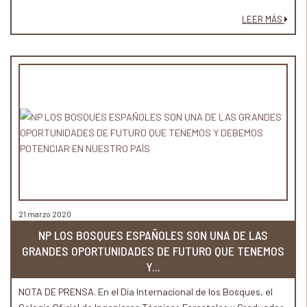
durante el Estado de Alarma las cuotas y plazos fiscales para
LEER MÁS
profesionales en estas delicadas situaciones. Asimismo, entre
las medidas sugeridas, se plantea la articulación de líneas de
crédito específicas.
21 marzo 2020
NP LOS BOSQUES ESPAÑOLES SON UNA DE LAS
GRANDES OPORTUNIDADES DE FUTURO QUE TENEMOS
Y...
NOTA DE PRENSA. En el Día Internacional de los Bosques, el