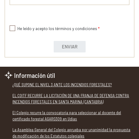
He leído y acepto los términos y condiciones
*
ENVIAR
Información útil
¿QUÉ SUPONE EL NIVEL 3 ANTE LOS INCENDIOS FORESTALES?
EL COITF RECURRE LA LICITACIÓN DE UNA FRANJA DE DEFENSA CONTRA
INCENDIOS FORESTALES EN SANTA MARINA (CANTABRIA)
El Colegio recurre la convocatoria para seleccionar al docente del
certificado forestal AGAR0309 en Udías
La Asamblea General del Colegio aprueba por unanimidad la propuesta
de modificación de los Estatutos colegiales