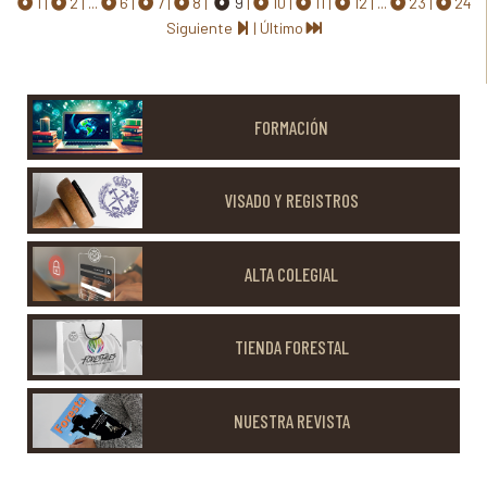
1
2
...
6
7
8
9
10
11
12
...
23
24
Siguiente
|
Último
FORMACIÓN
VISADO Y REGISTROS
ALTA COLEGIAL
TIENDA FORESTAL
NUESTRA REVISTA