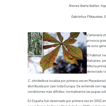
Nieves Ibarra Ibáñez. In
Gabrielius Pilkauskas. E
Cameraria oh
provoca grav
de este géne
El hábitat n
Balcanes, pe
Afecta princ
detectado ta
C. ohridella
se localiza por primera vez en Macedonia 
distribuida por casi toda Europa. Se extiende con ra
condiciones más difíciles; normalmente las pupas sob
En España fue observado por primera vez en 2002 en e