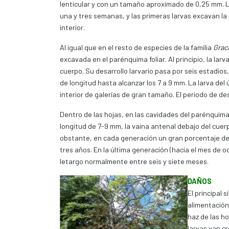
lenticular y con un tamaño aproximado de 0,25 mm. 
una y tres semanas, y las primeras larvas excavan la
interior.
Al igual que en el resto de especies de la familia
Graci
excavada en el parénquima foliar. Al principio, la lar
cuerpo. Su desarrollo larvario pasa por seis estadios
de longitud hasta alcanzar los 7 a 9 mm. La larva de
interior de galerías de gran tamaño. El periodo de de
Dentro de las hojas, en las cavidades del parénquima
longitud de 7-9 mm, la vaina antenal debajo del cuer
obstante, en cada generación un gran porcentaje d
tres años. En la última generación (hacia el mes de oc
letargo normalmente entre seis y siete meses.
DAÑOS
El principal 
alimentación
haz de las h
larvas van c