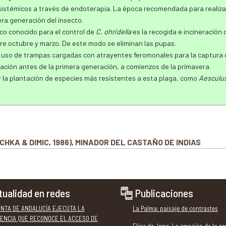
sistémicos a través de endoterapia. La época recomendada para realiza
era generación del insecto.
co conocido para el control de
C. ohridella
es la recogida e incineración 
re octubre y marzo. De este modo se eliminan las pupas.
 uso de trampas cargadas con atrayentes feromonales para la captura 
ión antes de la primera generación, a comienzos de la primavera.
r la plantación de especies más resistentes a esta plaga, como
Aesculu
CHKA & DIMIC, 1986), MINADOR DEL CASTAÑO DE INDIAS
tualidad en redes
Publicaciones
UNTA DE ANDALUCÍA EJECUTA LA
La Palma: paisaje de contrastes
ENCIA QUE RECONOCE EL ACCESO DE