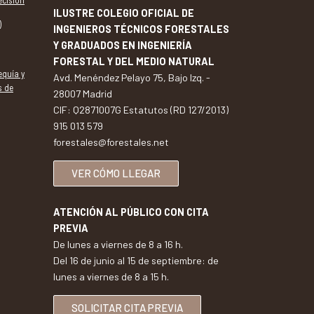
ecisión
ILUSTRE COLEGIO OFICIAL DE
)
INGENIEROS TÉCNICOS FORESTALES
Y GRADUADOS EN INGENIERÍA
FORESTAL Y DEL MEDIO NATURAL
equía y
Avd. Menéndez Pelayo 75, Bajo Izq. -
s de
28007 Madrid
CIF: Q2871007G Estatutos (RD 127/2013)
915 013 579
forestales@forestales.net
VER CÓMO LLEGAR
ATENCIÓN AL PÚBLICO CON CITA
PREVIA
De lunes a viernes de 8 a 16 h.
Del 16 de junio al 15 de septiembre: de
lunes a viernes de 8 a 15 h.
SOLICITAR CITA PREVIA