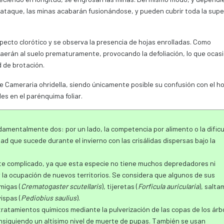
 ataque, las minas acabarán fusionándose, y pueden cubrir toda la supe
pecto clorótico y se observa la presencia de hojas enrolladas. Como
aerán al suelo prematuramente, provocando la defoliación, lo que ocas
d de brotación.
de Cameraria ohridella, siendo únicamente posible su confusión con el h
s en el parénquima foliar.
amentalmente dos: por un lado, la competencia por alimento o la dific
idad que sucede durante el invierno con las crisálidas dispersas bajo la
ante complicado, ya que esta especie no tiene muchos depredadores ni
y la ocupación de nuevos territorios. Se considera que algunos de sus
rmigas (
Crematogaster scutellaris
), tijeretas (
Forficula auricularia
), salt
vispas (
Pediobius saulius
).
tratamientos químicos mediante la pulverización de las copas de los árb
onsiguiendo un altísimo nivel de muerte de pupas. También se usan