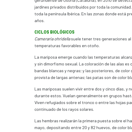
gerundense de Osona (Cataluña), en 2010 se detecta 
jardines privados distribuidos por toda la comunid
toda la península Ibérica. En las zonas donde está p
años.
CICLOS BIOLÓGICOS
Cameraria ohridella
suele tener tres generaciones al
temperaturas favorables en otoño.
La mariposa emerge cuando las temperaturas alcanza
y sin dimorfismo sexual. La coloración de las alas e
bandas blancas y negras; y las posteriores, de color
provista de largas antenas; las patas son de color b
Las mariposas suelen vivir entre dos y cinco días, y
durante estos. Vuelan generalmente en grupos hasta
Viven refugiados sobre el tronco o entre las hojas par
continuado de los rayos solares.
Las hembras realizarán la primera puesta sobre el haz
mayo, depositando entre 20 y 82 huevos, de color b