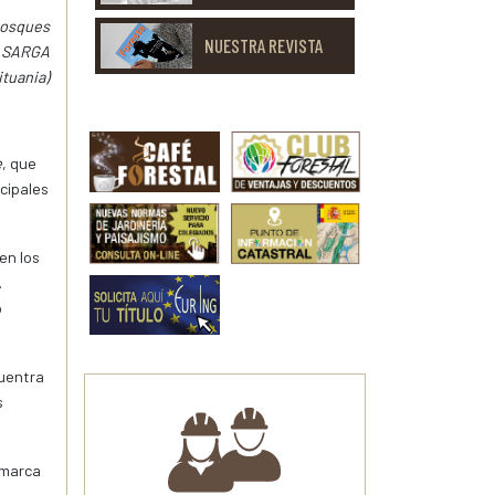
 Bosques
NUESTRA REVISTA
ia SARGA
ituania)
e
, que
ncipales
en los
.
o
cuentra
s
omarca