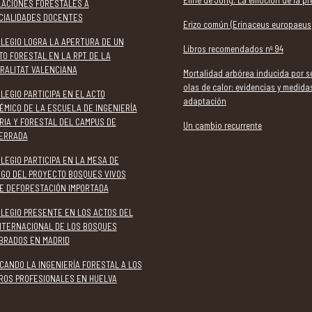
Eline de Jong. La emoción de la pr
LACIONES FORESTALES A
CIALIDADES DOCENTES
Erizo común (Erinaceus europaeus
OLEGIO LOGRA LA APERTURA DE UN
Libros recomendados nº 94
TO FORESTAL EN LA RPT DE LA
RALITAT VALENCIANA
Mortalidad arbórea inducida por s
olas de calor: evidencias y medida
LEGIO PARTICIPA EN EL ACTO
adaptación
ÉMICO DE LA ESCUELA DE INGENIERÍA
RIA Y FORESTAL DEL CAMPUS DE
Un cambio recurrente
ERRADA
LEGIO PARTICIPA EN LA MESA DE
OGO DEL PROYECTO BOSQUES VIVOS
E DEFORESTACIÓN IMPORTADA
OLEGIO PRESENTE EN LOS ACTOS DEL
INTERNACIONAL DE LOS BOSQUES
BRADOS EN MADRID
CANDO LA INGENIERÍA FORESTAL A LOS
ROS PROFESIONALES EN HUELVA