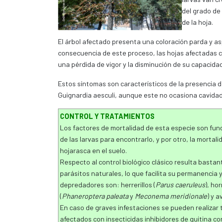
del grado de
de la hoja.
El árbol afectado presenta una coloración parda y as
consecuencia de este proceso, las hojas afectadas c
una pérdida de vigor y la disminución de su capacida
Estos síntomas son característicos de la presencia 
Guignardia aesculi, aunque este no ocasiona cavidade
CONTROL Y TRATAMIENTOS
Los factores de mortalidad de esta especie son fund
de las larvas para encontrarlo, y por otro, la mortal
hojarasca en el suelo.
Respecto al control biológico clásico resulta bast
parásitos naturales, lo que facilita su permanencia 
depredadores son: herrerillos (
Parus caeruleus
), ho
(
Phaneroptera paleata
y
Meconema meridionale
) y a
En caso de graves infestaciones se pueden realizar 
afectados con insecticidas inhibidores de quitina c