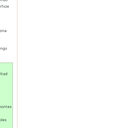
rficie
iona
ongo
ultad
amontes
oles