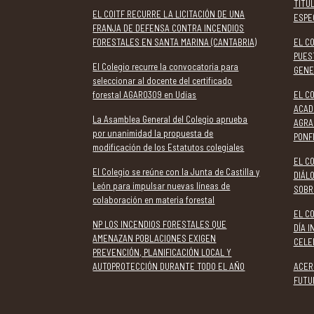
TITU
EL COITF RECURRE LA LICITACIÓN DE UNA
ESPE
FRANJA DE DEFENSA CONTRA INCENDIOS
FORESTALES EN SANTA MARINA (CANTABRIA)
EL C
PUES
El Colegio recurre la convocatoria para
GENE
seleccionar al docente del certificado
forestal AGAR0309 en Udías
EL CO
ACAD
La Asamblea General del Colegio aprueba
AGRA
por unanimidad la propuesta de
PONF
modificación de los Estatutos colegiales
EL CO
El Colegio se reúne con la Junta de Castilla y
DIÁL
León para impulsar nuevas líneas de
SOBR
colaboración en materia forestal
EL C
NP LOS INCENDIOS FORESTALES QUE
DÍA 
AMENAZAN POBLACIONES EXIGEN
CELE
PREVENCIÓN, PLANIFICACIÓN LOCAL Y
AUTOPROTECCIÓN DURANTE TODO EL AÑO
ACER
FUTU