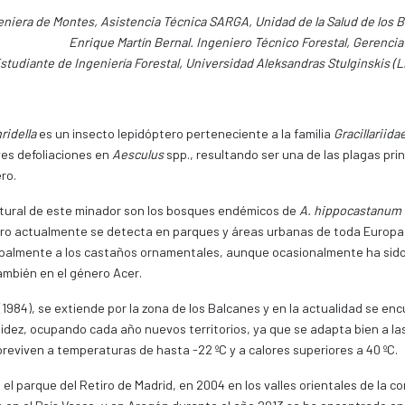
geniera de Montes, Asistencia Técnica SARGA, Unidad de la Salud de los
Enrique Martín Bernal. Ingeniero Técnico Forestal, Gerenc
studiante de Ingeniería Forestal, Universidad Aleksandras Stulginskis (L
ridella
es un insecto lepidóptero perteneciente a la familia
Gracillariida
es defoliaciones en
Aesculus
spp., resultando ser una de las plagas pri
ro.
atural de este minador son los bosques endémicos de
A. hippocastanum
ro actualmente se detecta en parques y áreas urbanas de toda Europa
ipalmente a los castaños ornamentales, aunque ocasionalmente ha sid
mbién en el género Acer.
(1984), se extiende por la zona de los Balcanes y en la actualidad se en
pidez, ocupando cada año nuevos territorios, ya que se adapta bien a la
reviven a temperaturas de hasta -22 ºC y a calores superiores a 40 ºC.
l parque del Retiro de Madrid, en 2004 en los valles orientales de la c