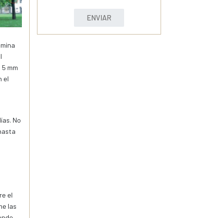
ENVIAR
a mina
l
a 5 mm
 el
ías. No
hasta
e
re el
me las
iendo