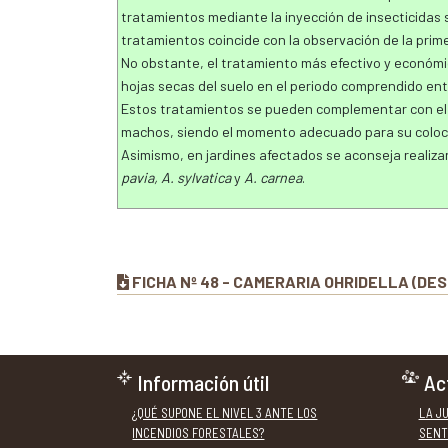
tratamientos mediante la inyección de insecticidas 
tratamientos coincide con la observación de la prim
No obstante, el tratamiento más efectivo y económi
hojas secas del suelo en el periodo comprendido ent
Estos tratamientos se pueden complementar con el
machos, siendo el momento adecuado para su colocac
Asimismo, en jardines afectados se aconseja realiza
pavia, A. sylvatica
y
A. carnea
.
FICHA Nº 48 - CAMERARIA OHRIDELLA (DES
Información útil
Ac
¿QUÉ SUPONE EL NIVEL 3 ANTE LOS
LA J
INCENDIOS FORESTALES?
SENT