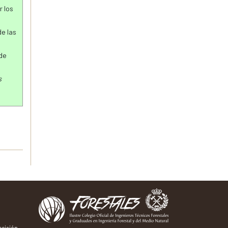
r los
de las
de
s