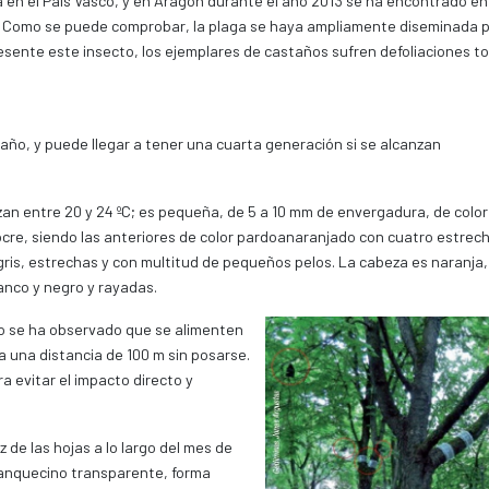
en el País Vasco, y en Aragón durante el año 2013 se ha encontrado en
ad. Como se puede comprobar, la plaga se haya ampliamente diseminada 
resente este insecto, los ejemplares de castaños sufren defoliaciones t
 año, y puede llegar a tener una cuarta generación si se alcanzan
n entre 20 y 24 ºC; es pequeña, de 5 a 10 mm de envergadura, de color
s ocre, siendo las anteriores de color pardoanaranjado con cuatro estrec
 gris, estrechas y con multitud de pequeños pelos. La cabeza es naranja,
lanco y negro y rayadas.
 no se ha observado que se alimenten
 una distancia de 100 m sin posarse.
a evitar el impacto directo y
 de las hojas a lo largo del mes de
lanquecino transparente, forma