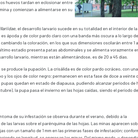
Los huevos tardan en eclosionar entre
 mina y comienzan a alimentarse en su
llariidae
, el desarrollo larvario sucede en su totalidad en el interior de l
va es ápoda y de color pardo claro con una banda más oscura a lo largo de
, cambiando la coloración, en los que sus dimensiones oscilarán entre 1 
l último estadio presenta patas abdominales y se alimenta vorazmente en
sarrollo larvario, mientras están alimentándose, es de 20 a 45 días.
 se produce la pupación. La crisálida es de color pardo ocráceo, con una
po y los ojos de color negro; permanecen en esta fase de doce a veinte d
e pupas quedan en estado de diapausa, pudiendo alcanzar periodos de 
tubre), la pupa pasa el invierno en las hojas caídas, siendo el periodo d
síntoma de su infestación se observa durante el verano, debido a la
 de las larvas sobre el parénquima de las hojas. Las minas aparecen sob
ojas con un tamaño de 1 mm en las primeras fases de infestación; confor
reciendo en longitud, se engrosan las minas. Del mismo modo, y depend