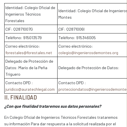
Identidad: Colegio Oficial de
Identidad: Colegio Oficial de Ingeniero
Ingenieros Técnicos
Montes
Forestales
CIF: Q2871007G
CIF: Q2871006I
Teléfono: 915013579
Teléfono: 915346005
Correo electrónico:
Correo electrónico:
forestales@forestales.net
colegio@ingenierosdemontes.org
Delegado de Protección de
Datos: Mario de la Peña
Delegado de Protección de Datos:
Triguero
Contacto DPD :
Contacto DPD :
juridico@auratechlegal.com
protecciondatos@ingenierosdemonte
II. FINALIDAD
¿Con que finalidad trataremos sus datos personales?
En Colegio Oficial de Ingenieros Técnicos Forestales trataremos
su información Para dar respuesta a la solicitud realizada por el