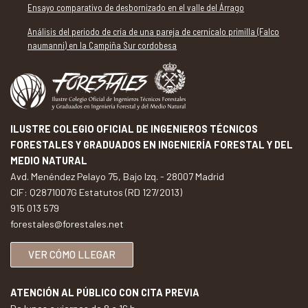
Ensayo comparativo de desbornizado en el valle del Árrago
Análisis del periodo de cría de una pareja de cernícalo primilla (Falco
naumanni) en la Campiña Sur cordobesa
ILUSTRE COLEGIO OFICIAL DE INGENIEROS TÉCNICOS
FORESTALES Y GRADUADOS EN INGENIERÍA FORESTAL Y DEL
MEDIO NATURAL
Avd. Menéndez Pelayo 75, Bajo Izq. - 28007 Madrid
CIF: Q2871007G Estatutos (RD 127/2013)
915 013 579
forestales@forestales.net
VER CÓMO LLEGAR
ATENCIÓN AL PÚBLICO CON CITA PREVIA