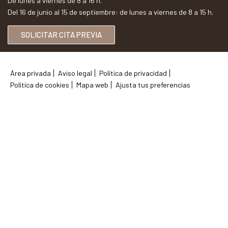
De lunes a viernes de 8 a 16 h.
Del 16 de junio al 15 de septiembre: de lunes a viernes de 8 a 15 h.
SOLICITAR CITA PREVIA
Área privada
Aviso legal
Política de privacidad
Política de cookies
Mapa web
Ajusta tus preferencias