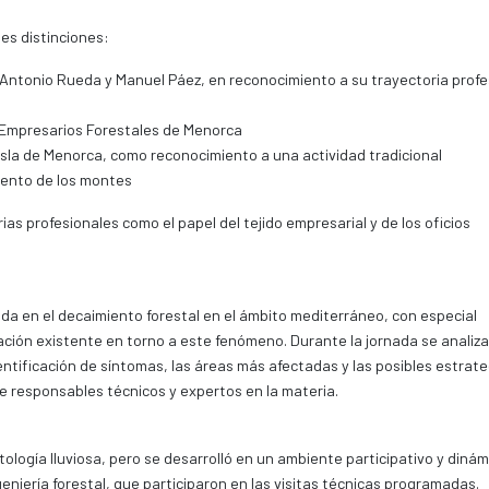
es distinciones:
ntonio Rueda y Manuel Páez, en reconocimiento a su trayectoria profe
e Empresarios Forestales de Menorca
 isla de Menorca, como reconocimiento a una actividad tradicional
iento de los montes
ias profesionales como el papel del tejido empresarial y de los oficios
ada en el decaimiento forestal en el ámbito mediterráneo, con especial
pación existente en torno a este fenómeno. Durante la jornada se analiz
entificación de síntomas, las áreas más afectadas y las posibles estrat
e responsables técnicos y expertos en la materia.
logía lluviosa, pero se desarrolló en un ambiente participativo y dinám
geniería forestal, que participaron en las visitas técnicas programadas.