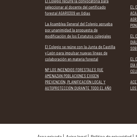
El Colegio recurre la convocatoria para
seleccionar al docente del certificado
EL 
forestal AGAR0309 en Udías
ACA
AGR
La Asamblea General del Colegio aprueba
PON
por unanimidad la propuesta de
modificación de los Estatutos colegiales
EL 
DIÁ
El Colegio se reúne con la Junta de Castilla
SOB
y León para impulsar nuevas líneas de
colaboración en materia forestal
EL 
DÍA
NP LOS INCENDIOS FORESTALES QUE
CEL
AMENAZAN POBLACIONES EXIGEN
PREVENCIÓN, PLANIFICACIÓN LOCAL Y
ACE
AUTOPROTECCIÓN DURANTE TODO EL AÑO
LOS
Área privada
Aviso legal
Política de privacidad