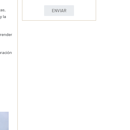
zas,
ENVIAR
y la
prender
uración