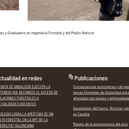
les y Graduados en Ingeniería Forestal y del Medio Natural
tualidad en redes
Publicaciones
JUNTA DE ANDALUCÍA EJECUTA LA
Consecuencias económicas y de ges
TENCIA QUE RECONOCE EL ACCESO DE
masas forestales de titularidad priv
ULACIONES FORESTALES A
afectadas por plagas y enfermedad
ECIALIDADES DOCENTES
Decaimiento del fresno. Historia y si
COLEGIO LOGRA LA APERTURA DE UN
en España
STO FORESTAL EN LA RPT DE LA
Manejo de la procesionaria del pino
ERALITAT VALENCIANA