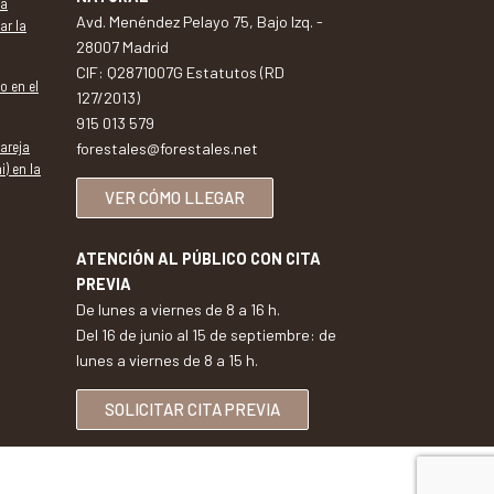
va
Avd. Menéndez Pelayo 75, Bajo Izq. -
ar la
28007 Madrid
CIF: Q2871007G Estatutos (RD
o en el
127/2013)
915 013 579
pareja
forestales@forestales.net
i) en la
VER CÓMO LLEGAR
ATENCIÓN AL PÚBLICO CON CITA
PREVIA
De lunes a viernes de 8 a 16 h.
Del 16 de junio al 15 de septiembre: de
lunes a viernes de 8 a 15 h.
SOLICITAR CITA PREVIA