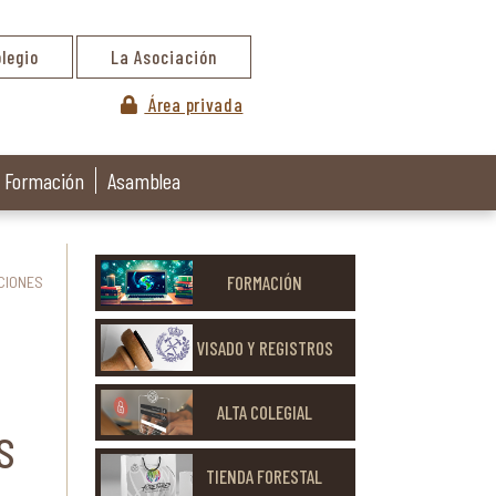
olegio
La Asociación
Área privada
Formación
Asamblea
FORMACIÓN
CIONES
VISADO Y REGISTROS
ALTA COLEGIAL
S
TIENDA FORESTAL