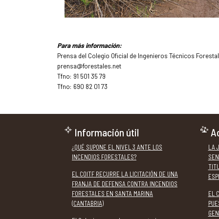
Para más información:
Prensa del Colegio Oficial de Ingenieros Técnicos Foresta
prensa@forestales.net
Tfno: 91 501 35 79
Tfno: 690 82 01 73
Información útil
Ac
¿QUÉ SUPONE EL NIVEL 3 ANTE LOS
LA 
INCENDIOS FORESTALES?
SEN
TIT
EL COITF RECURRE LA LICITACIÓN DE UNA
ESP
FRANJA DE DEFENSA CONTRA INCENDIOS
FORESTALES EN SANTA MARINA
EL 
(CANTABRIA)
PUE
GEN