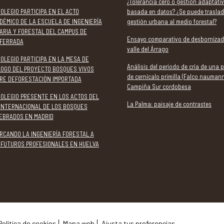
¿Tolerancia cero o gestión adaptati
COLEGIO PARTICIPA EN EL ACTO
basada en datos? ¿Se puede traslad
DÉMICO DE LA ESCUELA DE INGENIERÍA
gestión urbana al medio forestal?
ARIA Y FORESTAL DEL CAMPUS DE
Ensayo comparativo de desbornizad
FERRADA
valle del Árrago
COLEGIO PARTICIPA EN LA MESA DE
Análisis del periodo de cría de una 
LOGO DEL PROYECTO BOSQUES VIVOS
de cernícalo primilla (Falco naumann
RE DEFORESTACIÓN IMPORTADA
Campiña Sur cordobesa
COLEGIO PRESENTE EN LOS ACTOS DEL
La Palma: paisaje de contrastes
 INTERNACIONAL DE LOS BOSQUES
EBRADOS EN MADRID
RCANDO LA INGENIERÍA FORESTAL A
 FUTUROS PROFESIONALES EN HUELVA
Política de cookies
Mapa web
Ajusta tus preferencias