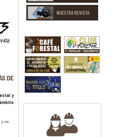
NUESTRA REVISTA
ÁS DE
estal y
 ámbito
 y se