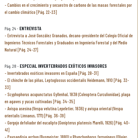
Cambios en el crecimiento y secuestro de carbono de las masas forestales por
el cambio climático [Pág. 22-23]
Pág. 24 -
ENTREVISTA
Entrevista a José González Granados, decano-presidente del Colegio Oficial de
Ingenieros Técnicos Forestales y Graduados en Ingeniería Forestal y del Medio
Natural [Pág. 24-27]
Pág. 28 -
ESPECIAL INVERTEBRADOS EXÓTICOS INVASORES
Invertebrados exóticos invasores en España [Pág. 28-31]
El chinche de las piñas, Leptoglossus occidentalis Heidemann, 1910 [Pág. 32-
33]
Scyphophorus acupunctatus Gyllenhal, 1838 (Coleoptera Curculionidae), plaga
en agaves y yucas cultivadas [Pág. 34-35]
Avispa asesina (Vespa velutina Lepeletier, 1836) y avispa oriental (Vespa
orientalis Linnaeus, 1771) [Pág. 36-39]
Gorgojo defoliador del eucalipto (Gonipterus platensis Marelli, 1926) [Pág. 40-
41]
Paysandisia archon (Busmeister, 1880) y Rhynchophorus ferrugineus (Olivier,