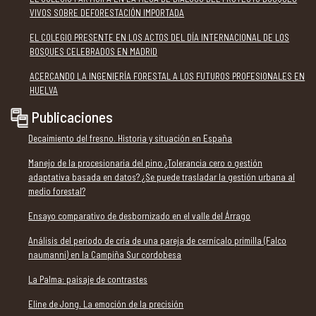
VIVOS SOBRE DEFORESTACIÓN IMPORTADA
EL COLEGIO PRESENTE EN LOS ACTOS DEL DÍA INTERNACIONAL DE LOS
BOSQUES CELEBRADOS EN MADRID
ACERCANDO LA INGENIERÍA FORESTAL A LOS FUTUROS PROFESIONALES EN
HUELVA
Publicaciones
Decaimiento del fresno. Historia y situación en España
Manejo de la procesionaria del pino ¿Tolerancia cero o gestión
adaptativa basada en datos? ¿Se puede trasladar la gestión urbana al
medio forestal?
Ensayo comparativo de desbornizado en el valle del Árrago
Análisis del periodo de cría de una pareja de cernícalo primilla (Falco
naumanni) en la Campiña Sur cordobesa
La Palma: paisaje de contrastes
Eline de Jong. La emoción de la precisión