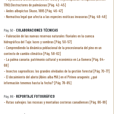
1790) Destructores de palmáceas [Pág. 42-45]
Aedes albopictus Skuse, 1895 [Pág. 46-47]
Normativa legal que afecta a las especies exóticas invasoras [Pág. 48-49]
Pág. 50 -
COLABORACIONES TÉCNICAS
Valoración de las nuevas reservas naturales fluviales en la cuenca
hidrográfica del Tajo: luces y sombras [Pág. 50-57]
Comprendiendo la dinámica poblacional de la procesionaria del pino en un
contexto de cambio climático [Pág. 58-62]
La palma canaria: patrimonio cultural y económico en La Gomera [Pág. 64-
68]
Insectos saproxílicos: los grandes olvidados de la gestión forestal [Pág. 70-77]
El decaimiento del abeto (Abies alba Mill.) en el Pirineo aragonés: ¿qué
información tenemos hasta la fecha? [Pág. 78-85]
Pág. 86 -
REPORTAJE FOTOGRÁFICO
Rutas salvajes: las rocosas y montañas costeras canadienses [Pág. 86-99]