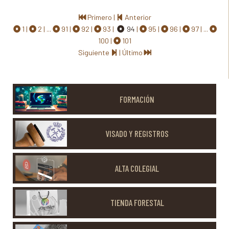
Primero
|
Anterior
1
2
...
91
92
93
94
95
96
97
...
100
101
Siguiente
|
Último
FORMACIÓN
VISADO Y REGISTROS
ALTA COLEGIAL
TIENDA FORESTAL