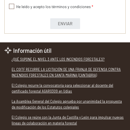
He leído y acepto los términos y condiciones
*
ENVIAR
Información útil
¿QUÉ SUPONE EL NIVEL 3 ANTE LOS INCENDIOS FORESTALES?
EL COITF RECURRE LA LICITACIÓN DE UNA FRANJA DE DEFENSA CONTRA
INCENDIOS FORESTALES EN SANTA MARINA (CANTABRIA)
El Colegio recurre la convocatoria para seleccionar al docente del
certificado forestal AGAR0309 en Udías
La Asamblea General del Colegio aprueba por unanimidad la propuesta
de modificación de los Estatutos colegiales
El Colegio se reúne con la Junta de Castilla y León para impulsar nuevas
líneas de colaboración en materia forestal