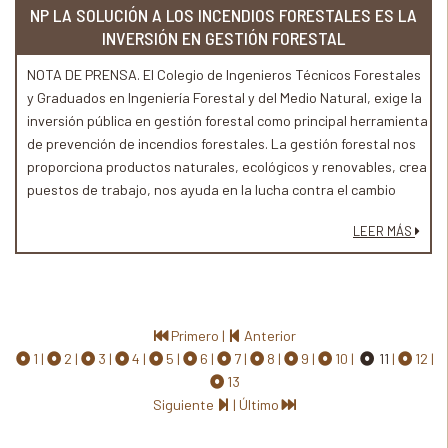
NP LA SOLUCIÓN A LOS INCENDIOS FORESTALES ES LA
INVERSIÓN EN GESTIÓN FORESTAL
NOTA DE PRENSA. El Colegio de Ingenieros Técnicos Forestales
y Graduados en Ingeniería Forestal y del Medio Natural, exige la
inversión pública en gestión forestal como principal herramienta
de prevención de incendios forestales. La gestión forestal nos
proporciona productos naturales, ecológicos y renovables, crea
puestos de trabajo, nos ayuda en la lucha contra el cambio
climático, evita incendios o permite apagarlos más rápidamente
LEER MÁS
y nos ayuda a conservar la biodiversidad de nuestro medio
natural...
Primero
|
Anterior
1
2
3
4
5
6
7
8
9
10
11
12
13
Siguiente
|
Último