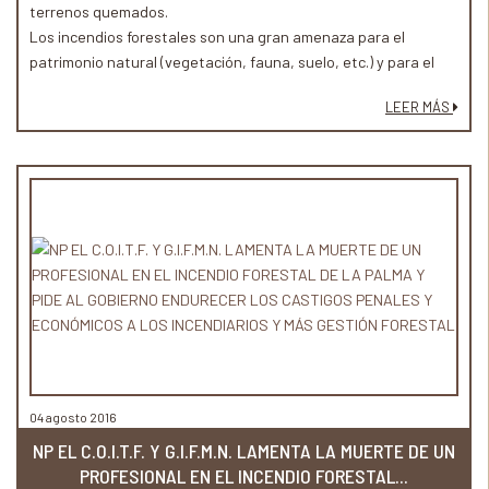
terrenos quemados.
Los incendios forestales son una gran amenaza para el
patrimonio natural (vegetación, fauna, suelo, etc.) y para el
tejido socioeconómico (infraestructuras, economía, paisaje,
LEER MÁS
etc.) del medio rural. Las consecuencias de un desastre forestal
siempre son nefastas. El impacto ecológico que suponen
hectáreas y hectáreas calcinadas es inmenso. Pero no sólo eso.
04 agosto 2016
NP EL C.O.I.T.F. Y G.I.F.M.N. LAMENTA LA MUERTE DE UN
PROFESIONAL EN EL INCENDIO FORESTAL...