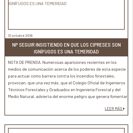
13 octubre 2016
NP SEGUIR INSISTIENDO EN QUE LOS CIPRESES SON
IGNÍFUGOS ES UNA TEMERIDAD
NOTA DE PRENSA. Numerosas apariciones recientes en los
medios de comunicación acerca de los poderes de esta especie
para actuar como barrera contra los incendios forestales,
provocan, que una vez más, que el Colegio Oficial de Ingenieros
Técnicos Forestales y Graduados en Ingeniería Forestal y del
Medio Natural, advierta del enorme peligro que genera fomentar
este tipo de creencias. Todo aquello que concierne sobre
LEER MÁS
cuestiones de seguridad pública y emergencias debe ser
tratado con mucha cautela. Especialmente cuando dichas
afirmaciones pueden poner en peligro la seguridad y la vida de
las personas.