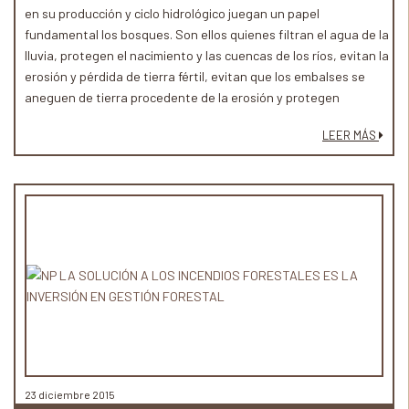
en su producción y ciclo hidrológico juegan un papel
fundamental los bosques. Son ellos quienes filtran el agua de la
lluvia, protegen el nacimiento y las cuencas de los ríos, evitan la
erosión y pérdida de tierra fértil, evitan que los embalses se
aneguen de tierra procedente de la erosión y protegen
poblaciones, terrenos agrícolas y formas de vida de las
LEER MÁS
catástrofes naturales como grandes avenidas e inundaciones.
Por eso, en el Día Internacional de los Bosques y en el Día
Internacional del Agua que celebramos mañana, queremos
remarcar la importancia de los bosques en la producción,
gestión y acceso al agua dulce para millones de personas en el
mundo.
23 diciembre 2015