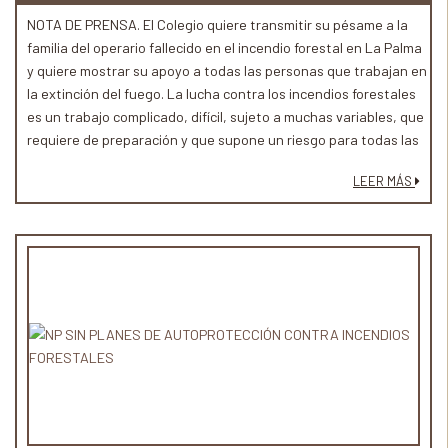
NOTA DE PRENSA. El Colegio quiere transmitir su pésame a la
familia del operario fallecido en el incendio forestal en La Palma
y quiere mostrar su apoyo a todas las personas que trabajan en
la extinción del fuego. La lucha contra los incendios forestales
es un trabajo complicado, difícil, sujeto a muchas variables, que
requiere de preparación y que supone un riesgo para todas las
personas que trabajan en esta misión.
LEER MÁS
Desde el Colegio Oficial de Ingenieros Técnicos Forestales
queremos reconocer públicamente el esfuerzo, dedicación y el
trabajo desarrollado por los profesionales que, año tras año,
arriesgan su vida por defender los montes, las propiedades, los
pueblos y las vidas de las personas que pudieran verse
afectadas. Sin la vocación y el compromiso de estos
profesionales los incendios forestales en España tendrían unas
consecuencias mucho más graves.