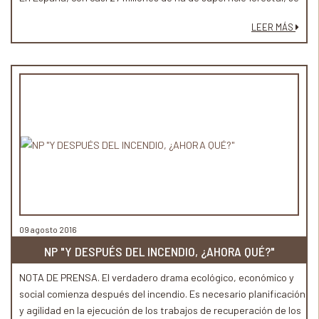
queman al año en torno a las 100.000 ha (cifra media en el último
LEER MÁS
decenio). En general, la elevada presión de las actividades
humanas y el calentamiento global están modificando la
frecuencia, intensidad y tamaño de los incendios forestales, con
importantes consecuencias para el entorno natural y la
sociedad en su conjunto, entre las que destacan las
trascendentales repercusiones socioeconómicas que provocan
en las zonas rurales.
09 agosto 2016
NP "Y DESPUÉS DEL INCENDIO, ¿AHORA QUÉ?"
NOTA DE PRENSA. El verdadero drama ecológico, económico y
social comienza después del incendio. Es necesario planificación
y agilidad en la ejecución de los trabajos de recuperación de los