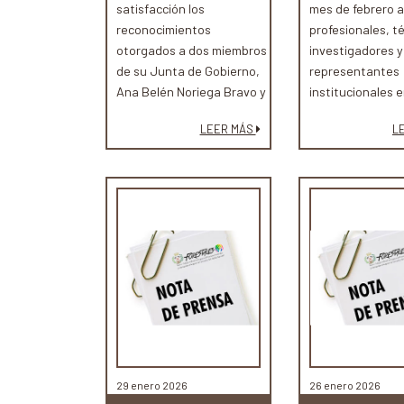
satisfacción los
mes de febrero a
reconocimientos
profesionales, t
otorgados a dos miembros
investigadores y
de su Junta de Gobierno,
representantes
Ana Belén Noriega Bravo y
institucionales 
Ferrán Dalmau Rovira, en
encuentros, con
LEER MÁS
L
reconocimiento a su
esta iniciativa 
trayectoria profesional y a
foro de referenci
su contribución al interés
sector forestal 
general desde el ámbito
de la ingeniería forestal y
la protección del territorio.
29 enero 2026
26 enero 2026