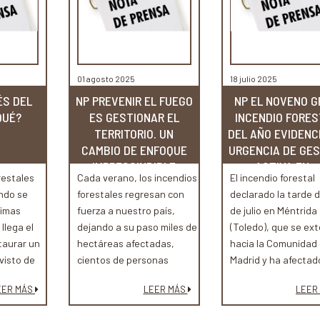
01 agosto 2025
18 julio 2025
ÉS DEL
NP PREVENIR EL FUEGO
NP EL NOVENO 
QUÉ?
ES GESTIONAR EL
INCENDIO FORES
TERRITORIO. UN
DEL AÑO EVIDENC
CAMBIO DE ENFOQUE
URGENCIA DE GE
IMPRESCINDIBLE
ACTIVA EN...
restales
Cada verano, los incendios
El incendio forestal
ndo se
forestales regresan con
declarado la tarde d
timas
fuerza a nuestro país,
de julio en Méntrida
llega el
dejando a su paso miles de
(Toledo), que se ex
aurar un
hectáreas afectadas,
hacia la Comunidad
visto de
cientos de personas
Madrid y ha afectad
tal y con
desalojadas o confinadas
más de 3.000 hectá
EER MÁS
LEER MÁS
LEER
ente
en sus casas y un paisaje
de pasto y superfici
 a la
cada vez más expuesto a
agroforestal, se en