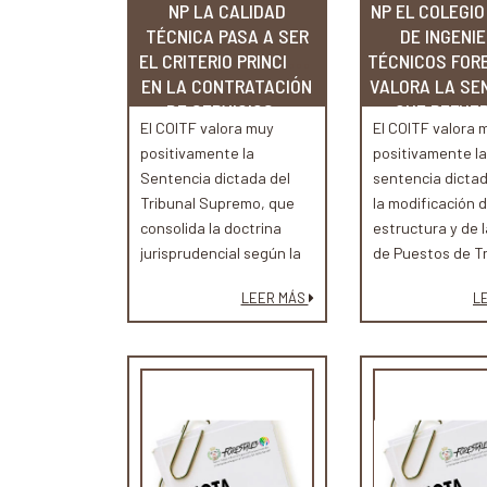
NP LA CALIDAD
NP EL COLEGIO
TÉCNICA PASA A SER
DE INGENI
EL CRITERIO PRINCIPAL
TÉCNICOS FOR
EN LA CONTRATACIÓN
VALORA LA SE
DE SERVICIOS...
QUE REFUER
El COITF valora muy
El COITF valora 
positivamente la
positivamente la
Sentencia dictada del
sentencia dictad
Tribunal Supremo, que
la modificación d
consolida la doctrina
estructura y de 
jurisprudencial según la
de Puestos de Tr
cual los servicios de
Servicio de Mont
LEER MÁS
L
ingeniería tienen la
Diputación Foral
consideración de
Gipuzkoa.
prestaciones de carácter
intelectual, con las
consecuencias que ello
conlleva en materia de
contratación pública.