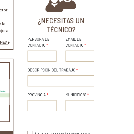
ctor
¿NECESITAS UN
 la
TÉCNICO?
ejora
omo
PERSONA DE
EMAIL DE
 MÁS
CONTACTO
*
CONTACTO
*
ud de
as.
DESCRIPCIÓN DEL TRABAJO
*
PROVINCIA
*
MUNICIPIO/S
*
He leído y acepto los términos y