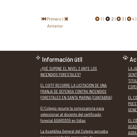
interpuesto una demanda
pérdida de biodi
judicial contra la
el deterioro del 
institución foral por
las consecuencia
Primero
|
1
2
3
4
eliminar las titulaciones
mundo rural que 
Anterior
específicas requeridas
para acceder a las
Jefaturas de Sección del
servicio.
Información útil
Ac
¿QUÉ SUPONE EL NIVEL 3 ANTE LOS
LA J
INCENDIOS FORESTALES?
SENT
TITU
EL COITF RECURRE LA LICITACIÓN DE UNA
ESPE
FRANJA DE DEFENSA CONTRA INCENDIOS
FORESTALES EN SANTA MARINA (CANTABRIA)
EL C
PUES
El Colegio recurre la convocatoria para
GENE
seleccionar al docente del certificado
forestal AGAR0309 en Udías
EL CO
ACAD
La Asamblea General del Colegio aprueba
AGRA