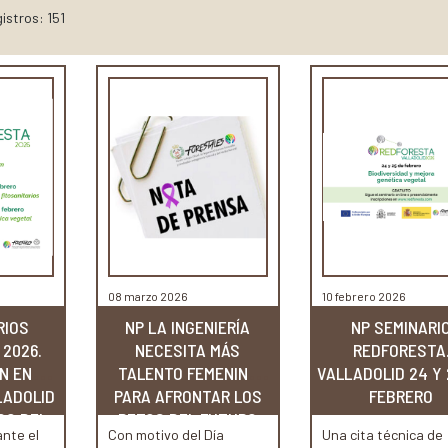
istros: 151
08 marzo 2026
10 febrero 2026
RIOS
NP LA INGENIERÍA
NP SEMINARI
2026.
NECESITA MÁS
REDFORESTA
N EN
TALENTO FEMENINO
VALLADOLID 24 Y 
LADOLID
PARA AFRONTAR LOS
FEBRERO
SO DEL
RETOS DEL FUTURO
nte el
Con motivo del Día
Una cita técnica de
..