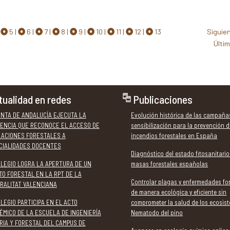
versidad,
riesgos sanitarios e
perimetrado y en fa
paisaje y
hidrológicos.
control tras la
s para el
intervención coordi
5
6
7
8
9
10
11
12
13
Siguie
lo rodea.
de los servicios de
Últi
extinción de Castill
Mancha, la Comunid
Madrid, la Unidad Mil
Emergencias (UME) 
tualidad en redes
Publicaciones
medios estatales. D
Colegio Oficial de
UNTA DE ANDALUCÍA EJECUTA LA
Evolución histórica de las campaña
Ingenieros Técnicos
ENCIA QUE RECONOCE EL ACCESO DE
sensibilización para la prevención d
Forestales y Gradu
LACIONES FORESTALES A
incendios forestales en España
Ingeniería Forestal y
CIALIDADES DOCENTES
Diagnóstico del estado fitosanitario
Medio Natural (COITF
OLEGIO LOGRA LA APERTURA DE UN
masas forestales españolas
advierte que estos
TO FORESTAL EN LA RPT DE LA
incendios no son ca
Controlar plagas y enfermedades fo
RALITAT VALENCIANA
de manera ecológica y eficiente sin
aislados, sino el ref
LEGIO PARTICIPA EN EL ACTO
comprometer la salud de los ecosis
una emergencia
ÉMICO DE LA ESCUELA DE INGENIERÍA
Nematodo del pino
estructural agravad
RIA Y FORESTAL DEL CAMPUS DE
la falta de gestión