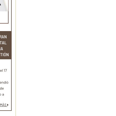
GRAN
TAL
IA LA
STIÓN
el 17
tendió
 de
o a
reas
 MÁS
e
cuentra