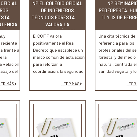
 OFICIAL
NP EL COLEGIO OFICIAL
NP SEMINARI
EROS
DE INGENIEROS
REDFORESTA. HU
ESTALES
TÉCNICOS FORESTALES
11 Y 12 DE FEBR
NTENCIA
VALORA LA
ZA...
APROBACIÓN DEL
muy
El COITF valora
Una cita técnica de
NUEVO...
 reciente
positivamente el Real
referencia para los
a frente a
Decreto que establece un
profesionales del se
e la
marco común de actuación
forestal y del medio
la Relación
para reforzar la
natural, centrada en
abajo del
coordinación, la seguridad
sanidad vegetal y lo
es de la
y la eficacia en la
tratamientos
EER MÁS
LEER MÁS
LEER
 de
prevención, vigilancia y
fitosanitarios.
extinción de los incendios
forestales en todo el
territorio nacional.