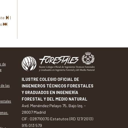
se de
nada
nte
|
mo
a-La
ad de
itar de
y
esde el
s de
e
ados en
ILUSTRE COLEGIO OFICIAL DE
 del
 de las
INGENIEROS TÉCNICOS FORESTALES
), se
Y GRADUADOS EN INGENIERÍA
FORESTAL Y DEL MEDIO NATURAL
sos
restales
Avd. Menéndez Pelayo 75, Bajo Izq. -
lejo de
28007 Madrid
temas.
CIF: Q2871007G Estatutos (RD 127/2013)
a por
915 013 579