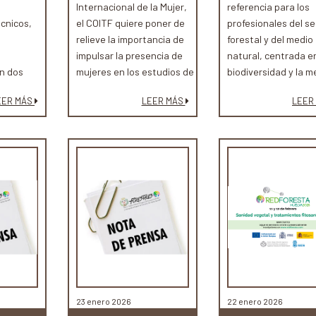
Internacional de la Mujer,
referencia para los
écnicos,
el COITF quiere poner de
profesionales del se
relieve la importancia de
forestal y del medio
impulsar la presencia de
natural, centrada en
en dos
mujeres en los estudios de
biodiversidad y la m
solidando
ingeniería, un ámbito
genética vegetal c
EER MÁS
LEER MÁS
LEER
como un
estratégico para abordar
pilares clave para la
a para el
algunos de los principales
sostenibilidad y sal
español.
retos de nuestra
nuestros ecosistem
sociedad, como la gestión
sostenible de los recursos
naturales, la prevención y
extinción de incendios
forestales, la conservación
de la biodiversidad o la
adaptación al cambio
climático.
23 enero 2026
22 enero 2026