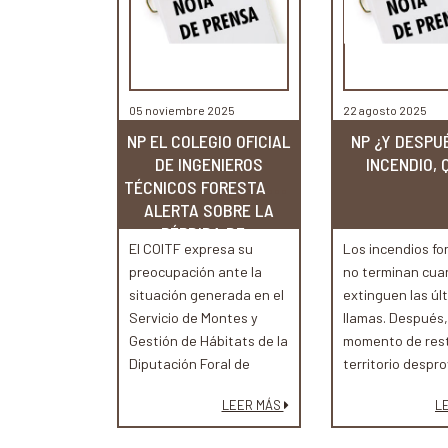
05 noviembre 2025
22 agosto 2025
NP EL COLEGIO OFICIAL
NP ¿Y DESPU
DE INGENIEROS
INCENDIO, 
TÉCNICOS FORESTALES
ALERTA SOBRE LA
PÉRDIDA DE...
El COITF expresa su
Los incendios fo
preocupación ante la
no terminan cua
situación generada en el
extinguen las úl
Servicio de Montes y
llamas. Después, 
Gestión de Hábitats de la
momento de rest
Diputación Foral de
territorio despro
Gipuzkoa, cuyos técnicos
su cubierta vege
LEER MÁS
L
—a través de sus colegios
un suelo gravem
profesionales— han
degradado, junto