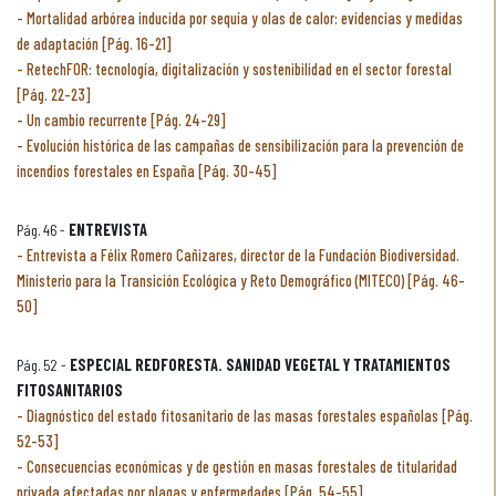
Mortalidad arbórea inducida por sequía y olas de calor: evidencias y medidas
de adaptación [Pág. 16-21]
RetechFOR: tecnología, digitalización y sostenibilidad en el sector forestal
[Pág. 22-23]
Un cambio recurrente [Pág. 24-29]
Evolución histórica de las campañas de sensibilización para la prevención de
incendios forestales en España [Pág. 30-45]
Pág. 46 -
ENTREVISTA
Entrevista a Félix Romero Cañizares, director de la Fundación Biodiversidad.
Ministerio para la Transición Ecológica y Reto Demográfico (MITECO) [Pág. 46-
50]
Pág. 52 -
ESPECIAL REDFORESTA. SANIDAD VEGETAL Y TRATAMIENTOS
FITOSANITARIOS
Diagnóstico del estado fitosanitario de las masas forestales españolas [Pág.
52-53]
Consecuencias económicas y de gestión en masas forestales de titularidad
privada afectadas por plagas y enfermedades [Pág. 54-55]