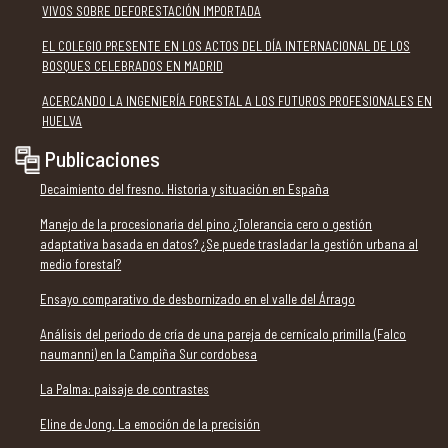
VIVOS SOBRE DEFORESTACIÓN IMPORTADA
EL COLEGIO PRESENTE EN LOS ACTOS DEL DÍA INTERNACIONAL DE LOS
BOSQUES CELEBRADOS EN MADRID
ACERCANDO LA INGENIERÍA FORESTAL A LOS FUTUROS PROFESIONALES EN
HUELVA
Publicaciones
Decaimiento del fresno. Historia y situación en España
Manejo de la procesionaria del pino ¿Tolerancia cero o gestión
adaptativa basada en datos? ¿Se puede trasladar la gestión urbana al
medio forestal?
Ensayo comparativo de desbornizado en el valle del Árrago
Análisis del periodo de cría de una pareja de cernícalo primilla (Falco
naumanni) en la Campiña Sur cordobesa
La Palma: paisaje de contrastes
Eline de Jong. La emoción de la precisión