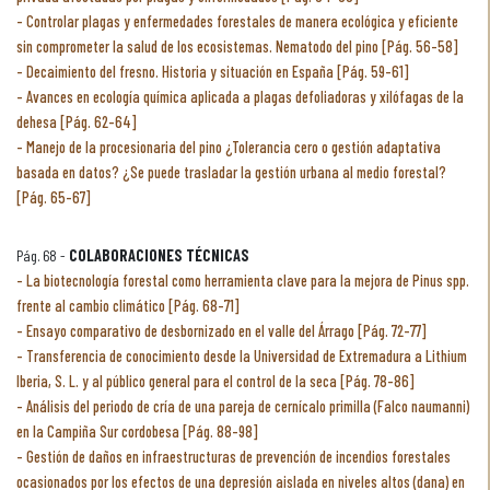
Controlar plagas y enfermedades forestales de manera ecológica y eficiente
sin comprometer la salud de los ecosistemas. Nematodo del pino [Pág. 56-58]
Decaimiento del fresno. Historia y situación en España [Pág. 59-61]
Avances en ecología química aplicada a plagas defoliadoras y xilófagas de la
dehesa [Pág. 62-64]
Manejo de la procesionaria del pino ¿Tolerancia cero o gestión adaptativa
basada en datos? ¿Se puede trasladar la gestión urbana al medio forestal?
[Pág. 65-67]
Pág. 68 -
COLABORACIONES TÉCNICAS
La biotecnología forestal como herramienta clave para la mejora de Pinus spp.
frente al cambio climático [Pág. 68-71]
Ensayo comparativo de desbornizado en el valle del Árrago [Pág. 72-77]
Transferencia de conocimiento desde la Universidad de Extremadura a Lithium
Iberia, S. L. y al público general para el control de la seca [Pág. 78-86]
Análisis del periodo de cría de una pareja de cernícalo primilla (Falco naumanni)
en la Campiña Sur cordobesa [Pág. 88-98]
Gestión de daños en infraestructuras de prevención de incendios forestales
ocasionados por los efectos de una depresión aislada en niveles altos (dana) en