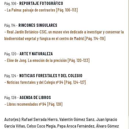
Pág. 106 -
REPORTAJE FOTOGRÁFICO
La Palma: paisaje de contrastes [Pág. 106-113]
Pág. 114 -
RINCONES SINGULARES
Real Jardín Botánico-CSIC, un museo vivo dedicado a investigar y conservar la
biodiversidad vegetal y fúngica en el centro de Madrid [Pág. 114-119]
Pág. 120 -
ARTE Y NATURALEZA
Eline de Jong. La emoción de la precisión [Pág. 120-123]
Pág. 124 -
NOTICIAS FORESTALES Y DEL COLEGIO
Noticias forestales y del Colegio nº 94 [Pág. 124-127]
Pág. 128 -
AGENDA DE LIBROS
Libros recomendados nº 94 [Pág. 128]
Autor(es): Rafael Serrada Hierro, Valentín Gómez Sanz, Juan Ignacio
García Viñas, Celso Coco Megía, Pepa Aroca Fernández, Álvaro Gómez