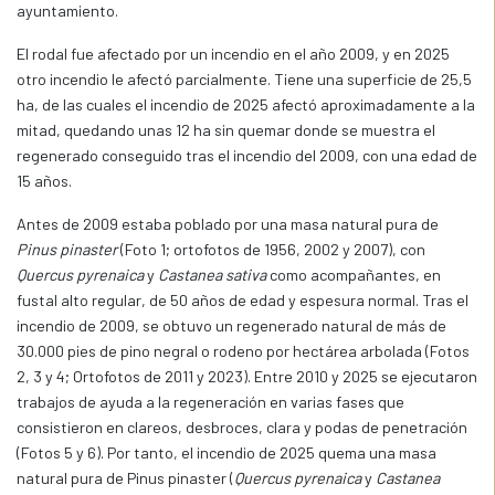
ayuntamiento.
El rodal fue afectado por un incendio en el año 2009, y en 2025
otro incendio le afectó parcialmente. Tiene una superficie de 25,5
ha, de las cuales el incendio de 2025 afectó aproximadamente a la
mitad, quedando unas 12 ha sin quemar donde se muestra el
regenerado conseguido tras el incendio del 2009, con una edad de
15 años.
Antes de 2009 estaba poblado por una masa natural pura de
Pinus pinaster
(Foto 1; ortofotos de 1956, 2002 y 2007), con
Quercus pyrenaica
y
Castanea sativa
como acompañantes, en
fustal alto regular, de 50 años de edad y espesura normal. Tras el
incendio de 2009, se obtuvo un regenerado natural de más de
30.000 pies de pino negral o rodeno por hectárea arbolada (Fotos
2, 3 y 4; Ortofotos de 2011 y 2023). Entre 2010 y 2025 se ejecutaron
trabajos de ayuda a la regeneración en varias fases que
consistieron en clareos, desbroces, clara y podas de penetración
(Fotos 5 y 6). Por tanto, el incendio de 2025 quema una masa
natural pura de Pinus pinaster (
Quercus pyrenaica
y
Castanea