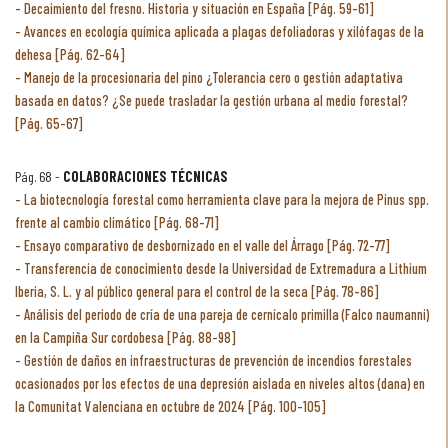
Decaimiento del fresno. Historia y situación en España [Pág. 59-61]
Avances en ecología química aplicada a plagas defoliadoras y xilófagas de la
dehesa [Pág. 62-64]
Manejo de la procesionaria del pino ¿Tolerancia cero o gestión adaptativa
basada en datos? ¿Se puede trasladar la gestión urbana al medio forestal?
[Pág. 65-67]
Pág. 68 -
COLABORACIONES TÉCNICAS
La biotecnología forestal como herramienta clave para la mejora de Pinus spp.
frente al cambio climático [Pág. 68-71]
Ensayo comparativo de desbornizado en el valle del Árrago [Pág. 72-77]
Transferencia de conocimiento desde la Universidad de Extremadura a Lithium
Iberia, S. L. y al público general para el control de la seca [Pág. 78-86]
Análisis del periodo de cría de una pareja de cernícalo primilla (Falco naumanni)
en la Campiña Sur cordobesa [Pág. 88-98]
Gestión de daños en infraestructuras de prevención de incendios forestales
ocasionados por los efectos de una depresión aislada en niveles altos (dana) en
la Comunitat Valenciana en octubre de 2024 [Pág. 100-105]