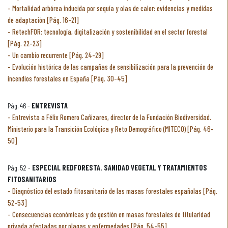
Mortalidad arbórea inducida por sequía y olas de calor: evidencias y medidas
de adaptación [Pág. 16-21]
RetechFOR: tecnología, digitalización y sostenibilidad en el sector forestal
[Pág. 22-23]
Un cambio recurrente [Pág. 24-29]
Evolución histórica de las campañas de sensibilización para la prevención de
incendios forestales en España [Pág. 30-45]
Pág. 46 -
ENTREVISTA
Entrevista a Félix Romero Cañizares, director de la Fundación Biodiversidad.
Ministerio para la Transición Ecológica y Reto Demográfico (MITECO) [Pág. 46-
50]
Pág. 52 -
ESPECIAL REDFORESTA. SANIDAD VEGETAL Y TRATAMIENTOS
FITOSANITARIOS
Diagnóstico del estado fitosanitario de las masas forestales españolas [Pág.
52-53]
Consecuencias económicas y de gestión en masas forestales de titularidad
privada afectadas por plagas y enfermedades [Pág. 54-55]