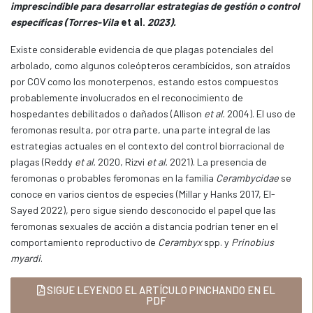
imprescindible para desarrollar estrategias de gestión o control
específicas (Torres-Vila
et al.
2023).
Existe considerable evidencia de que plagas potenciales del
arbolado, como algunos coleópteros cerambícidos, son atraídos
por COV como los monoterpenos, estando estos compuestos
probablemente involucrados en el reconocimiento de
hospedantes debilitados o dañados (Allison
et al.
2004). El uso de
feromonas resulta, por otra parte, una parte integral de las
estrategias actuales en el contexto del control biorracional de
plagas (Reddy
et al.
2020, Rizvi
et al.
2021). La presencia de
feromonas o probables feromonas en la familia
Cerambycidae
se
conoce en varios cientos de especies (Millar y Hanks 2017, El-
Sayed 2022), pero sigue siendo desconocido el papel que las
feromonas sexuales de acción a distancia podrían tener en el
comportamiento reproductivo de
Cerambyx
spp. y
Prinobius
myardi
.
SIGUE LEYENDO EL ARTÍCULO PINCHANDO EN EL
PDF