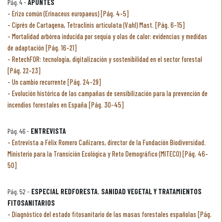
Pág. 4 -
APUNTES
Erizo común (Erinaceus europaeus) [Pág. 4-5]
Ciprés de Cartagena, Tetraclinis articulata (Vahl) Mast. [Pág. 6-15]
Mortalidad arbórea inducida por sequía y olas de calor: evidencias y medidas
de adaptación [Pág. 16-21]
RetechFOR: tecnología, digitalización y sostenibilidad en el sector forestal
[Pág. 22-23]
Un cambio recurrente [Pág. 24-29]
Evolución histórica de las campañas de sensibilización para la prevención de
incendios forestales en España [Pág. 30-45]
Pág. 46 -
ENTREVISTA
Entrevista a Félix Romero Cañizares, director de la Fundación Biodiversidad.
Ministerio para la Transición Ecológica y Reto Demográfico (MITECO) [Pág. 46-
50]
Pág. 52 -
ESPECIAL REDFORESTA. SANIDAD VEGETAL Y TRATAMIENTOS
FITOSANITARIOS
Diagnóstico del estado fitosanitario de las masas forestales españolas [Pág.