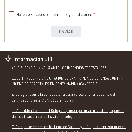
He leído y acepto los términos y condiciones
*
ENVIAR
Información útil
¿QUÉ SUPONE EL NIVEL 3 ANTE LOS INCENDIOS FORESTALES?
EL COITF RECURRE LA LICITACIÓN DE UNA FRANJA DE DEFENSA CONTRA
INCENDIOS FORESTALES EN SANTA MARINA (CANTABRIA)
El Colegio recurre la convocatoria para seleccionar al docente del
certificado forestal AGAR0309 en Udías
La Asamblea General del Colegio aprueba por unanimidad la propuesta
de modificación de los Estatutos colegiales
El Colegio se reúne con la Junta de Castilla y León para impulsar nuevas