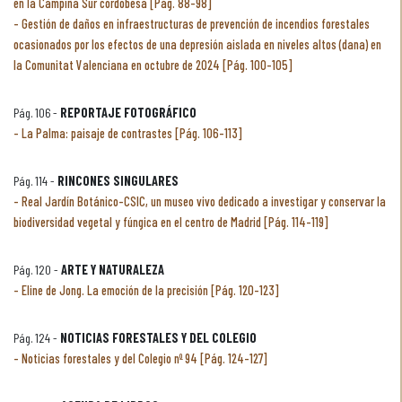
en la Campiña Sur cordobesa [Pág. 88-98]
Gestión de daños en infraestructuras de prevención de incendios forestales
ocasionados por los efectos de una depresión aislada en niveles altos (dana) en
la Comunitat Valenciana en octubre de 2024 [Pág. 100-105]
Pág. 106 -
REPORTAJE FOTOGRÁFICO
La Palma: paisaje de contrastes [Pág. 106-113]
Pág. 114 -
RINCONES SINGULARES
Real Jardín Botánico-CSIC, un museo vivo dedicado a investigar y conservar la
biodiversidad vegetal y fúngica en el centro de Madrid [Pág. 114-119]
Pág. 120 -
ARTE Y NATURALEZA
Eline de Jong. La emoción de la precisión [Pág. 120-123]
Pág. 124 -
NOTICIAS FORESTALES Y DEL COLEGIO
Noticias forestales y del Colegio nº 94 [Pág. 124-127]