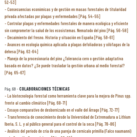
52-53]
Consecuencias económicas y de gestión en masas forestales de titularidad
privada afectadas por plagas y enfermedades [Pág. 54-55]
Controlar plagas y enfermedades forestales de manera ecológica y eficiente
sin comprometer la salud de los ecosistemas. Nematodo del pino [Pág. 56-58]
Decaimiento del fresno. Historia y situación en España [Pág. 59-61]
Avances en ecología química aplicada a plagas defoliadoras y xilófagas de la
dehesa [Pág. 62-64]
Manejo de la procesionaria del pino ¿Tolerancia cero o gestión adaptativa
basada en datos? ¿Se puede trasladar la gestión urbana al medio forestal?
[Pág. 65-67]
Pág. 68 -
COLABORACIONES TÉCNICAS
La biotecnología forestal como herramienta clave para la mejora de Pinus spp.
frente al cambio climático [Pág. 68-71]
Ensayo comparativo de desbornizado en el valle del Árrago [Pág. 72-77]
Transferencia de conocimiento desde la Universidad de Extremadura a Lithium
Iberia, S. L. y al público general para el control de la seca [Pág. 78-86]
Análisis del periodo de cría de una pareja de cernícalo primilla (Falco naumanni)