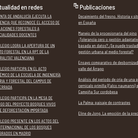
tualidad en redes
Publicaciones
UNTA DE ANDALUCÍA EJECUTA LA
Decaimiento del fresno. Historia y si
ENCIA QUE RECONOCE EL ACCESO DE
en España
LACIONES FORESTALES A
Manejo de la procesionaria del pino
CIALIDADES DOCENTES
¿Tolerancia cero o gestión adaptati
OLEGIO LOGRA LA APERTURA DE UN
basada en datos? ¿Se puede traslad
TO FORESTAL EN LA RPT DE LA
gestión urbana al medio forestal?
RALITAT VALENCIANA
Ensayo comparativo de desbornizad
LEGIO PARTICIPA EN EL ACTO
valle del Árrago
ÉMICO DE LA ESCUELA DE INGENIERÍA
Análisis del periodo de cría de una 
RIA Y FORESTAL DEL CAMPUS DE
cernícalo primilla (Falco naumanni) 
ERRADA
Campiña Sur cordobesa
LEGIO PARTICIPA EN LA MESA DE
La Palma: paisaje de contrastes
OGO DEL PROYECTO BOSQUES VIVOS
E DEFORESTACIÓN IMPORTADA
Eline de Jong. La emoción de la prec
OLEGIO PRESENTE EN LOS ACTOS DEL
INTERNACIONAL DE LOS BOSQUES
BRADOS EN MADRID