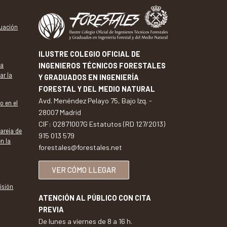
tuación
ILUSTRE COLEGIO OFICIAL DE
va
INGENIEROS TÉCNICOS FORESTALES
ar la
Y GRADUADOS EN INGENIERÍA
FORESTAL Y DEL MEDIO NATURAL
Avd. Menéndez Pelayo 75, Bajo Izq. -
o en el
28007 Madrid
CIF: Q2871007G Estatutos (RD 127/2013)
pareja de
915 013 579
en la
forestales@forestales.net
VER CÓMO LLEGAR
isión
ATENCIÓN AL PÚBLICO CON CITA
PREVIA
De lunes a viernes de 8 a 16 h.