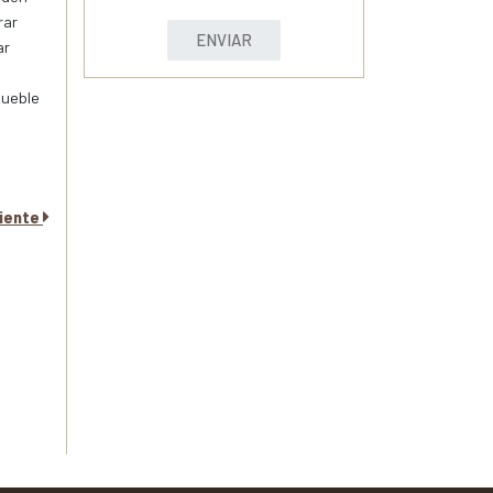
rar
ENVIAR
ar
mueble
uiente