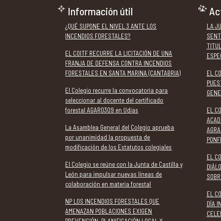
Información útil
Ac
¿QUÉ SUPONE EL NIVEL 3 ANTE LOS
LA J
INCENDIOS FORESTALES?
SENT
TITU
EL COITF RECURRE LA LICITACIÓN DE UNA
ESPE
FRANJA DE DEFENSA CONTRA INCENDIOS
FORESTALES EN SANTA MARINA (CANTABRIA)
EL C
PUES
El Colegio recurre la convocatoria para
GENE
seleccionar al docente del certificado
forestal AGAR0309 en Udías
EL CO
ACAD
La Asamblea General del Colegio aprueba
AGRA
por unanimidad la propuesta de
PONF
modificación de los Estatutos colegiales
EL CO
El Colegio se reúne con la Junta de Castilla y
DIÁL
León para impulsar nuevas líneas de
SOBR
colaboración en materia forestal
EL C
NP LOS INCENDIOS FORESTALES QUE
DÍA 
AMENAZAN POBLACIONES EXIGEN
CELE