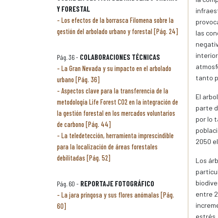
Y FORESTAL
infraes
Los efectos de la borrasca Filomena sobre la
provoca
gestión del arbolado urbano y forestal [Pág. 24]
las con
negativ
interio
Pág. 36 -
COLABORACIONES TÉCNICAS
atmosfé
La Gran Nevada y su impacto en el arbolado
tanto p
urbano [Pág. 36]
Aspectos clave para la transferencia de la
El arbo
metodología Life Forest CO2 en la integración de
parte d
la gestión forestal en los mercados voluntarios
por lo 
de carbono [Pág. 44]
poblaci
La teledetección, herramienta imprescindible
2050 el
para la localización de áreas forestales
debilitadas [Pág. 52]
Los árb
partícu
biodive
Pág. 60 -
REPORTAJE FOTOGRÁFICO
entre 2
La jara pringosa y sus flores anómalas [Pág.
increme
60]
estrés.