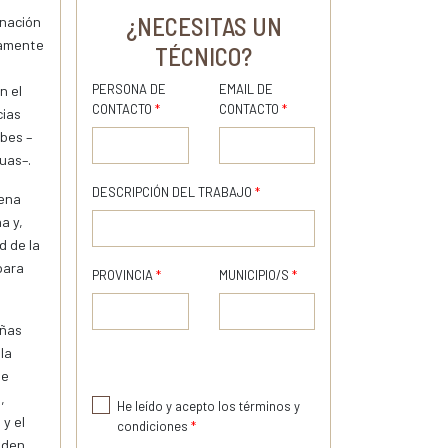
¿NECESITAS UN
inación
vamente
TÉCNICO?
PERSONA DE
EMAIL DE
n el
CONTACTO
*
CONTACTO
*
cias
bes –
uas–.
DESCRIPCIÓN DEL TRABAJO
*
uena
a y,
d de la
para
PROVINCIA
*
MUNICIPIO/S
*
eñas
la
te
,
He leído y acepto los términos y
 y el
condiciones
*
eden