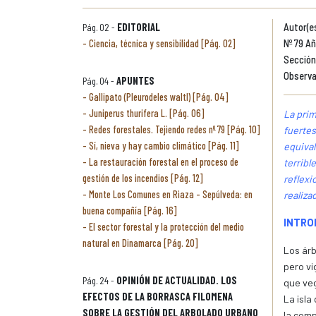
Pág. 02 -
EDITORIAL
Autor(e
Ciencia, técnica y sensibilidad [Pág. 02]
Nº 79 Añ
Sección
Observa
Pág. 04 -
APUNTES
Gallipato (Pleurodeles waltl) [Pág. 04]
Juniperus thurifera L. [Pág. 06]
La pri
Redes forestales. Tejiendo redes nº 79 [Pág. 10]
fuertes
Sí, nieva y hay cambio climático [Pág. 11]
equival
La restauración forestal en el proceso de
terribl
gestión de los incendios [Pág. 12]
reflexi
Monte Los Comunes en Riaza - Sepúlveda: en
realiza
buena compañía [Pág. 16]
INTRO
El sector forestal y la protección del medio
natural en Dinamarca [Pág. 20]
Los árb
pero vi
Pág. 24 -
OPINIÓN DE ACTUALIDAD. LOS
que veg
EFECTOS DE LA BORRASCA FILOMENA
La isla
SOBRE LA GESTIÓN DEL ARBOLADO URBANO
la comp