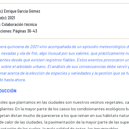
s): Enrique García Gómez
o(s): 2021
: Colaboración técnica
ciones: Páginas 36-43
mera quincena de 2021 vino acompañada de un episodio meteorológico d
 nevadas y ola de frío, algo inusual por sus valores, que prácticamente n
entes desde que existen registros fiables. Estos eventos provocaron u
e sobre el arbolado urbano. El análisis de sus consecuencias debe servir 
onar acerca de la elección de especies y variedades y la gestión que se h
do hasta ahora.
DUCCIÓN
oles que plantamos en las ciudades son nuestros vecinos vegetales, ca
gilantes. En la mayor parte de los casos los condicionantes ecológicos ba
etan distan mucho de parecerse a los que reinan en sus hábitats natur
 de calor de las ciudades, la pavimentación de la mayor parte de las super
actación de los suelos, la mala calidad de estos, las innumerables