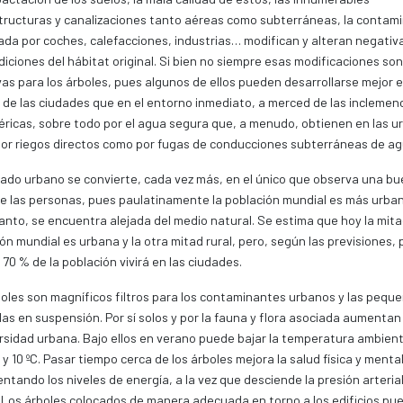
tructuras y canalizaciones tanto aéreas como subterráneas, la contam
da por coches, calefacciones, industrias… modifican y alteran negati
diciones del hábitat original. Si bien no siempre esas modificaciones son
as para los árboles, pues algunos de ellos pueden desarrollarse mejor e
r de las ciudades que en el entorno inmediato, a merced de las inclemen
ricas, sobre todo por el agua segura que, a menudo, obtienen en las ur
or riegos directos como por fugas de conducciones subterráneas de ag
lado urbano se convierte, cada vez más, en el único que observa una b
e las personas, pues paulatinamente la población mundial es más urban
tanto, se encuentra alejada del medio natural. Se estima que hoy la mita
ón mundial es urbana y la otra mitad rural, pero, según las previsiones, 
 70 % de la población vivirá en las ciudades.
oles son magníficos filtros para los contaminantes urbanos y las pequ
las en suspensión. Por sí solos y por la fauna y flora asociada aumentan 
rsidad urbana. Bajo ellos en verano puede bajar la temperatura ambien
 y 10 ºC. Pasar tiempo cerca de los árboles mejora la salud física y mental
ntando los niveles de energía, a la vez que desciende la presión arterial
 Los árboles colocados de manera adecuada en torno a los edificios pu