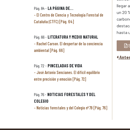
llegar 
Pág. 64 -
LA PÁGINA DE...
un 20 %
El Centro de Ciencia y Tecnología Forestal de
carbono
Cataluña (CTFC) [Pág. 64]
destaca
hasta 
Pág. 66 -
LITERATURA Y MEDIO NATURAL
Rachel Carson. El despertar de la conciencia
S
ambiental [Pág. 66]
Anter
Pág. 72 -
PINCELADAS DE VIDA
José Antonio Sencianes. El difícil equilibrio
entre precisión y emoción [Pág. 72]
Pág. 76 -
NOTICIAS FORESTALES Y DEL
COLEGIO
Noticias forestales y del Colegio nº 79 [Pág. 76]