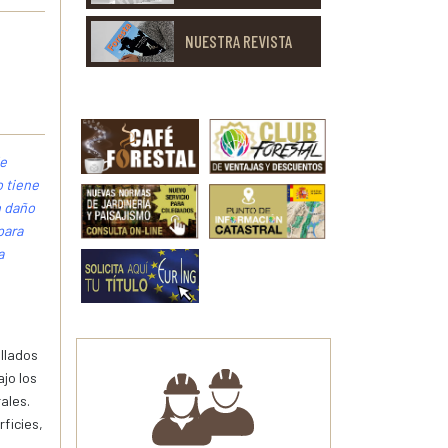
NUESTRA REVISTA
e
o tiene
n daño
para
a
llados
jo los
ales.
ficies,