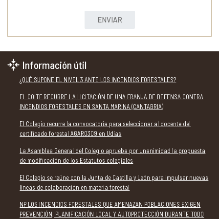
ENVIAR
Información útil
¿QUÉ SUPONE EL NIVEL 3 ANTE LOS INCENDIOS FORESTALES?
EL COITF RECURRE LA LICITACIÓN DE UNA FRANJA DE DEFENSA CONTRA
INCENDIOS FORESTALES EN SANTA MARINA (CANTABRIA)
El Colegio recurre la convocatoria para seleccionar al docente del
certificado forestal AGAR0309 en Udías
La Asamblea General del Colegio aprueba por unanimidad la propuesta
de modificación de los Estatutos colegiales
El Colegio se reúne con la Junta de Castilla y León para impulsar nuevas
líneas de colaboración en materia forestal
NP LOS INCENDIOS FORESTALES QUE AMENAZAN POBLACIONES EXIGEN
PREVENCIÓN, PLANIFICACIÓN LOCAL Y AUTOPROTECCIÓN DURANTE TODO