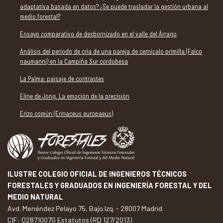
adaptativa basada en datos? ¿Se puede trasladar la gestión urbana al
medio forestal?
Ensayo comparativo de desbornizado en el valle del Árrago
Análisis del periodo de cría de una pareja de cernícalo primilla (Falco
naumanni) en la Campiña Sur cordobesa
La Palma: paisaje de contrastes
Eline de Jong. La emoción de la precisión
Erizo común (Erinaceus europaeus)
ILUSTRE COLEGIO OFICIAL DE INGENIEROS TÉCNICOS
FORESTALES Y GRADUADOS EN INGENIERÍA FORESTAL Y DEL
MEDIO NATURAL
Avd. Menéndez Pelayo 75, Bajo Izq. - 28007 Madrid
CIF: Q2871007G Estatutos (RD 127/2013)