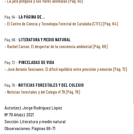
La jara pringosa y sus flores anómalas [Pág. 60]
Pág. 64 -
LA PÁGINA DE...
El Centro de Ciencia y Tecnología Forestal de Cataluña (CTFC) [Pág. 64]
Pág. 66 -
LITERATURA Y MEDIO NATURAL
Rachel Carson. El despertar de la conciencia ambiental [Pág. 66]
Pág. 72 -
PINCELADAS DE VIDA
José Antonio Sencianes. El difícil equilibrio entre precisión y emoción [Pág. 72]
Pág. 76 -
NOTICIAS FORESTALES Y DEL COLEGIO
Noticias forestales y del Colegio nº 79 [Pág. 76]
Autor(es): Jorge Rodríguez López
Nº 79 Año(s): 2021
Sección: Literatura y medio natural
Observaciones: Páginas 66-71