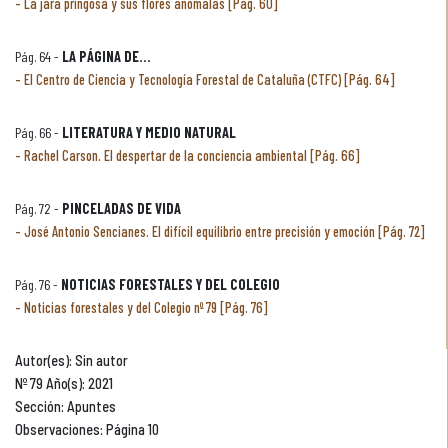
La jara pringosa y sus flores anómalas [Pág. 60]
Pág. 64 -
LA PÁGINA DE...
El Centro de Ciencia y Tecnología Forestal de Cataluña (CTFC) [Pág. 64]
Pág. 66 -
LITERATURA Y MEDIO NATURAL
Rachel Carson. El despertar de la conciencia ambiental [Pág. 66]
Pág. 72 -
PINCELADAS DE VIDA
José Antonio Sencianes. El difícil equilibrio entre precisión y emoción [Pág. 72]
Pág. 76 -
NOTICIAS FORESTALES Y DEL COLEGIO
Noticias forestales y del Colegio nº 79 [Pág. 76]
Autor(es): Sin autor
Nº 79 Año(s): 2021
Sección: Apuntes
Observaciones: Página 10