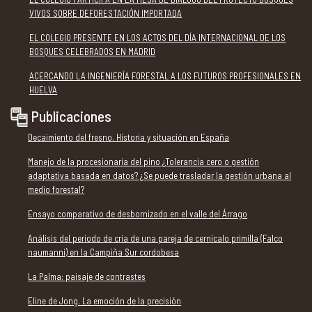
VIVOS SOBRE DEFORESTACIÓN IMPORTADA
EL COLEGIO PRESENTE EN LOS ACTOS DEL DÍA INTERNACIONAL DE LOS
BOSQUES CELEBRADOS EN MADRID
ACERCANDO LA INGENIERÍA FORESTAL A LOS FUTUROS PROFESIONALES EN
HUELVA
Publicaciones
Decaimiento del fresno. Historia y situación en España
Manejo de la procesionaria del pino ¿Tolerancia cero o gestión
adaptativa basada en datos? ¿Se puede trasladar la gestión urbana al
medio forestal?
Ensayo comparativo de desbornizado en el valle del Árrago
Análisis del periodo de cría de una pareja de cernícalo primilla (Falco
naumanni) en la Campiña Sur cordobesa
La Palma: paisaje de contrastes
Eline de Jong. La emoción de la precisión