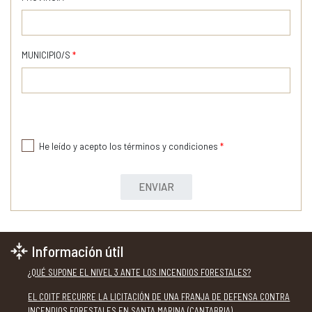
MUNICIPIO/S
*
He leído y acepto los términos y condiciones
*
ENVIAR
Información útil
¿QUÉ SUPONE EL NIVEL 3 ANTE LOS INCENDIOS FORESTALES?
EL COITF RECURRE LA LICITACIÓN DE UNA FRANJA DE DEFENSA CONTRA
INCENDIOS FORESTALES EN SANTA MARINA (CANTABRIA)