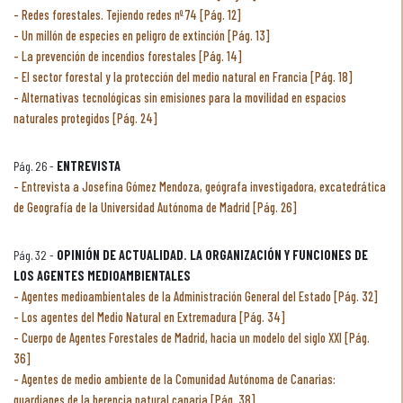
Redes forestales. Tejiendo redes nº 74 [Pág. 12]
Un millón de especies en peligro de extinción [Pág. 13]
La prevención de incendios forestales [Pág. 14]
El sector forestal y la protección del medio natural en Francia [Pág. 18]
Alternativas tecnológicas sin emisiones para la movilidad en espacios
naturales protegidos [Pág. 24]
Pág. 26 -
ENTREVISTA
Entrevista a Josefina Gómez Mendoza, geógrafa investigadora, excatedrática
de Geografía de la Universidad Autónoma de Madrid [Pág. 26]
Pág. 32 -
OPINIÓN DE ACTUALIDAD. LA ORGANIZACIÓN Y FUNCIONES DE
LOS AGENTES MEDIOAMBIENTALES
Agentes medioambientales de la Administración General del Estado [Pág. 32]
Los agentes del Medio Natural en Extremadura [Pág. 34]
Cuerpo de Agentes Forestales de Madrid, hacia un modelo del siglo XXI [Pág.
36]
Agentes de medio ambiente de la Comunidad Autónoma de Canarias:
guardianes de la herencia natural canaria [Pág. 38]