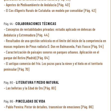
Agentes de Medioambiente de Andalucía [Pág. 40]
El Cos d'Agents Rurals de Cataluña: un modelo por consolidar [Pág. 42]
Pág. 44 -
COLABORACIONES TÉCNICAS
Conceptos de rentabilidades privadas: estudio aplicado en dehesas de
Andalucía y Extremadura [Pág. 44]
Resultados de una gestión selvícola en el límite del inicio de la competencia en
masas regulares de Pinus radiata D. Don en Balmaseda, País Vasco [Pág. 54]
Caracterización de paisajes sonoros en parques urbanos. Aplicación en el
parque del Retiro (Madrid) [Pág. 64]
El antiguo comercio del frío. Los pozos para la nieve y el hielo en el territorio
peninsular [Pág. 70]
Pág. 80 -
LITERATURA Y MEDIO NATURAL
Las bellotas y la Edad de Oro [Pág. 80]
Pág. 86 -
PINCELADAS DE VIDA
Pablo Pereira: Pintor de detalles, transmisor de emociones [Pág. 86]