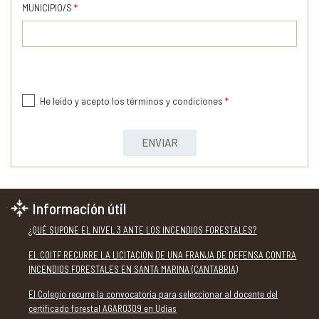
MUNICIPIO/S
*
He leído y acepto los términos y condiciones
*
ENVIAR
Información útil
¿QUÉ SUPONE EL NIVEL 3 ANTE LOS INCENDIOS FORESTALES?
EL COITF RECURRE LA LICITACIÓN DE UNA FRANJA DE DEFENSA CONTRA
INCENDIOS FORESTALES EN SANTA MARINA (CANTABRIA)
El Colegio recurre la convocatoria para seleccionar al docente del
certificado forestal AGAR0309 en Udías