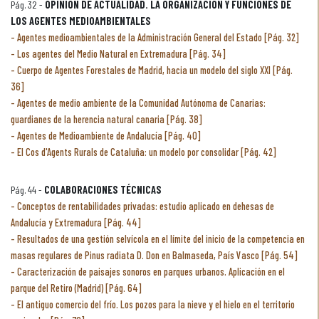
Pág. 32 -
OPINIÓN DE ACTUALIDAD. LA ORGANIZACIÓN Y FUNCIONES DE
LOS AGENTES MEDIOAMBIENTALES
Agentes medioambientales de la Administración General del Estado [Pág. 32]
Los agentes del Medio Natural en Extremadura [Pág. 34]
Cuerpo de Agentes Forestales de Madrid, hacia un modelo del siglo XXI [Pág.
36]
Agentes de medio ambiente de la Comunidad Autónoma de Canarias:
guardianes de la herencia natural canaria [Pág. 38]
Agentes de Medioambiente de Andalucía [Pág. 40]
El Cos d'Agents Rurals de Cataluña: un modelo por consolidar [Pág. 42]
Pág. 44 -
COLABORACIONES TÉCNICAS
Conceptos de rentabilidades privadas: estudio aplicado en dehesas de
Andalucía y Extremadura [Pág. 44]
Resultados de una gestión selvícola en el límite del inicio de la competencia en
masas regulares de Pinus radiata D. Don en Balmaseda, País Vasco [Pág. 54]
Caracterización de paisajes sonoros en parques urbanos. Aplicación en el
parque del Retiro (Madrid) [Pág. 64]
El antiguo comercio del frío. Los pozos para la nieve y el hielo en el territorio