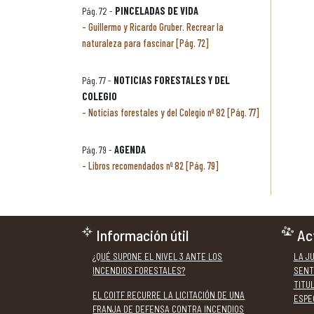
Pág. 72 -
PINCELADAS DE VIDA
Guillermo y Ricardo Gruber. Recrear la
naturaleza para fascinar [Pág. 72]
Pág. 77 -
NOTICIAS FORESTALES Y DEL
COLEGIO
Noticias forestales y del Colegio nº 82 [Pág. 77]
Pág. 79 -
AGENDA
Libros recomendados nº 82 [Pág. 79]
Información útil
Ac
¿QUÉ SUPONE EL NIVEL 3 ANTE LOS
LA J
INCENDIOS FORESTALES?
SENT
TITU
EL COITF RECURRE LA LICITACIÓN DE UNA
ESPE
FRANJA DE DEFENSA CONTRA INCENDIOS