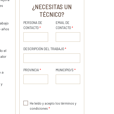
¿NECESITAS UN
es
TÉCNICO?
PERSONA DE
EMAIL DE
rabajo
CONTACTO
*
CONTACTO
*
o años
DESCRIPCIÓN DEL TRABAJO
*
o el
alor
PROVINCIA
*
MUNICIPIO/S
*
o a
 y
He leído y acepto los términos y
condiciones
*