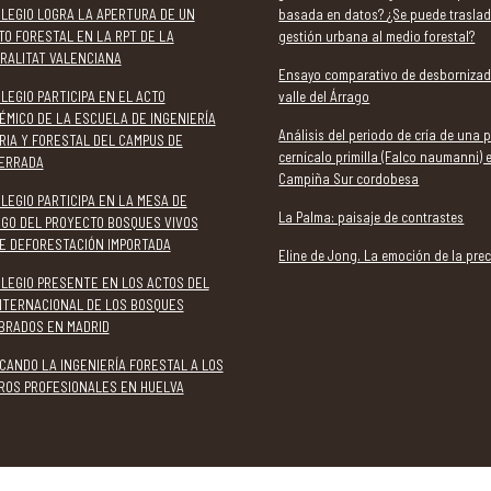
OLEGIO LOGRA LA APERTURA DE UN
basada en datos? ¿Se puede traslad
TO FORESTAL EN LA RPT DE LA
gestión urbana al medio forestal?
RALITAT VALENCIANA
Ensayo comparativo de desbornizad
LEGIO PARTICIPA EN EL ACTO
valle del Árrago
ÉMICO DE LA ESCUELA DE INGENIERÍA
Análisis del periodo de cría de una 
RIA Y FORESTAL DEL CAMPUS DE
cernícalo primilla (Falco naumanni) 
ERRADA
Campiña Sur cordobesa
LEGIO PARTICIPA EN LA MESA DE
La Palma: paisaje de contrastes
OGO DEL PROYECTO BOSQUES VIVOS
E DEFORESTACIÓN IMPORTADA
Eline de Jong. La emoción de la prec
OLEGIO PRESENTE EN LOS ACTOS DEL
INTERNACIONAL DE LOS BOSQUES
BRADOS EN MADRID
CANDO LA INGENIERÍA FORESTAL A LOS
ROS PROFESIONALES EN HUELVA