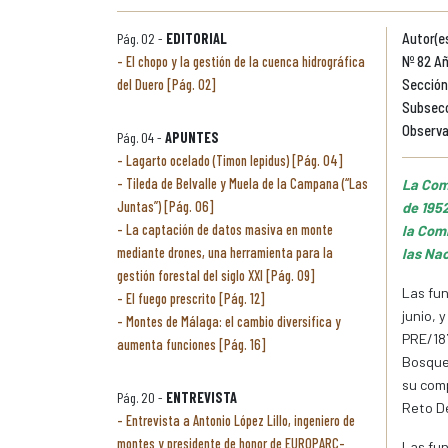
Pág. 02 -
EDITORIAL
Autor(e
El chopo y la gestión de la cuenca hidrográfica
Nº 82 Añ
del Duero [Pág. 02]
Sección
Subsecc
Observa
Pág. 04 -
APUNTES
Lagarto ocelado (Timon lepidus) [Pág. 04]
Tileda de Belvalle y Muela de la Campana (“Las
La Com
Juntas”) [Pág. 06]
de 1952
La captación de datos masiva en monte
la Comi
mediante drones, una herramienta para la
las Nac
gestión forestal del siglo XXI [Pág. 09]
Las fun
El fuego prescrito [Pág. 12]
junio, 
Montes de Málaga: el cambio diversifica y
PRE/187
aumenta funciones [Pág. 16]
Bosques
su comp
Pág. 20 -
ENTREVISTA
Reto D
Entrevista a Antonio López Lillo, ingeniero de
montes y presidente de honor de EUROPARC-
Las fun