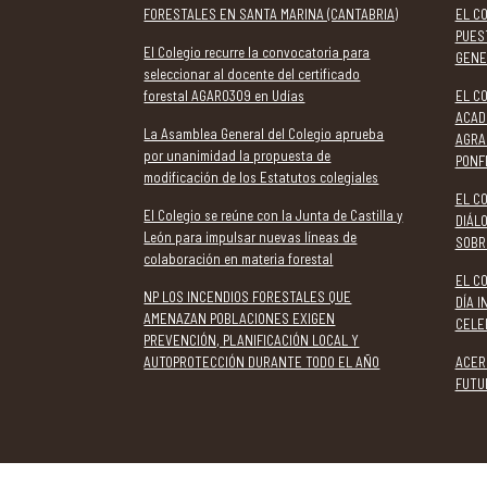
FORESTALES EN SANTA MARINA (CANTABRIA)
EL C
PUES
El Colegio recurre la convocatoria para
GENE
seleccionar al docente del certificado
forestal AGAR0309 en Udías
EL CO
ACAD
La Asamblea General del Colegio aprueba
AGRA
por unanimidad la propuesta de
PONF
modificación de los Estatutos colegiales
EL CO
El Colegio se reúne con la Junta de Castilla y
DIÁL
León para impulsar nuevas líneas de
SOBR
colaboración en materia forestal
EL C
NP LOS INCENDIOS FORESTALES QUE
DÍA 
AMENAZAN POBLACIONES EXIGEN
CELE
PREVENCIÓN, PLANIFICACIÓN LOCAL Y
AUTOPROTECCIÓN DURANTE TODO EL AÑO
ACER
FUTU