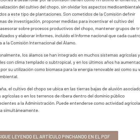
nalización del cultivo del chopo, sin olvidar los aspectos medioambiental
dos a este tipo de plantaciones. Son cometidos de la Comisión definir
as de investigación, proponer medidas para incentivar el cultivo del
asesorar sobre procesos productivos del chopo, mantener grupos de t
lizados y elaborar informes, incluido el Informe nacional que cada cuatr
a a la Comisión Internacional del Álamo.
onalmente, los álamos se han integrado en muchos sistemas agrícolas y
les con clima templado o subtropical, y en los últimos años ha aumentad
 por su utilización como biomasa para la energía renovable así como su v
mbiental.
ña, el cultivo del chopo se ubica en las tierras bajas de aluvión asociad
s agrícolas o en los terrenos de ribera dentro del dominio público
cientes a la Administración. Puede entenderse como actividad agrícola
ola simultáneamente.
IGUE LEYENDO EL ARTÍCULO PINCHANDO EN EL PDF