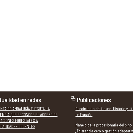
tualidad en redes
Publicaciones
UNTA DE ANDALUCÍA EJECUTA LA
Decaimiento del fresno. Historia y si
ENCIA QUE RECONOCE EL ACCESO DE
en España
LACIONES FORESTALES A
Manejo de la procesionaria del pino
CIALIDADES DOCENTES
¿Tolerancia cero o gestión adaptati