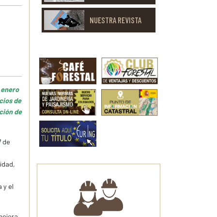
NUESTRA REVISTA
 enero
cios de
ción de
7 de
idad,
 y el
mejora