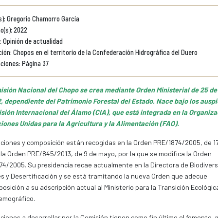
s): Gregorio Chamorro García
o(s): 2022
: Opinión de actualidad
ión: Chopos en el territorio de la Confederación Hidrográfica del Duero
ciones: Página 37
isión Nacional del Chopo se crea mediante Orden Ministerial de 25 de
, dependiente del Patrimonio Forestal del Estado. Nace bajo los auspi
sión Internacional del Álamo (CIA), que está integrada en la Organiza
iones Unidas para la Agricultura y la Alimentación (FAO).
ciones y composición están recogidas en la Orden PRE/1874/2005, de 1
y la Orden PRE/845/2013, de 9 de mayo, por la que se modifica la Orden
4/2005. Su presidencia recae actualmente en la Directora de Biodivers
 y Desertificación y se está tramitando la nueva Orden que adecue
osición a su adscripción actual al Ministerio para la Transición Ecológica
emográfico.
ciones a desarrollar por la Comisión tienen como fin último el fomento, 