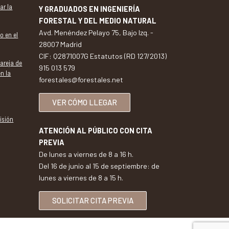
ar la
Y GRADUADOS EN INGENIERÍA
FORESTAL Y DEL MEDIO NATURAL
Avd. Menéndez Pelayo 75, Bajo Izq. -
o en el
28007 Madrid
CIF: Q2871007G Estatutos (RD 127/2013)
pareja de
915 013 579
en la
forestales@forestales.net
VER CÓMO LLEGAR
isión
ATENCIÓN AL PÚBLICO CON CITA
PREVIA
De lunes a viernes de 8 a 16 h.
Del 16 de junio al 15 de septiembre: de
lunes a viernes de 8 a 15 h.
SOLICITAR CITA PREVIA