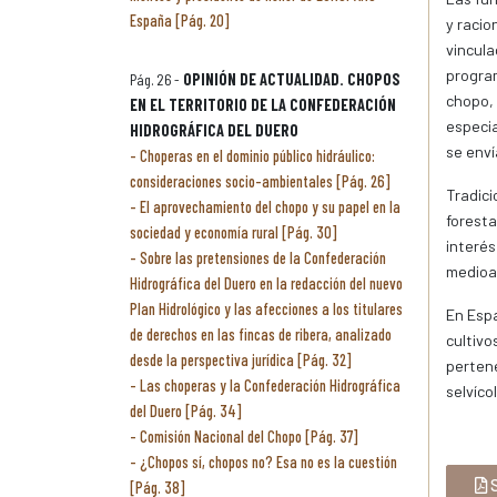
España [Pág. 20]
y racio
vincula
program
Pág. 26 -
OPINIÓN DE ACTUALIDAD. CHOPOS
chopo, 
EN EL TERRITORIO DE LA CONFEDERACIÓN
especia
HIDROGRÁFICA DEL DUERO
se enví
Choperas en el dominio público hidráulico:
consideraciones socio-ambientales [Pág. 26]
Tradici
El aprovechamiento del chopo y su papel en la
foresta
sociedad y economía rural [Pág. 30]
interés
Sobre las pretensiones de la Confederación
medioa
Hidrográfica del Duero en la redacción del nuevo
Plan Hidrológico y las afecciones a los titulares
En Espa
de derechos en las fincas de ribera, analizado
cultivo
desde la perspectiva jurídica [Pág. 32]
pertene
Las choperas y la Confederación Hidrográfica
selvíc
del Duero [Pág. 34]
Comisión Nacional del Chopo [Pág. 37]
¿Chopos sí, chopos no? Esa no es la cuestión
S
[Pág. 38]