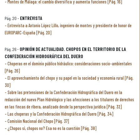
Montes de Málaga: el cambio diversifica y aumenta funciones [Pág. 16]
Pág. 20 -
ENTREVISTA
Entrevista a Antonio López Lillo, ingeniero de montes y presidente de honor de
EUROPARC-España [Pág. 20]
Pág. 26 -
OPINIÓN DE ACTUALIDAD. CHOPOS EN EL TERRITORIO DE LA
CONFEDERACIÓN HIDROGRÁFICA DEL DUERO
Choperas en el dominio público hidráulico: consideraciones socio-ambientales
[Pág. 26]
El aprovechamiento del chopo y su papel en la sociedad y economía rural [Pág.
30]
Sobre las pretensiones de la Confederación Hidrográfica del Duero en la
redacción del nuevo Plan Hidrológico y las afecciones a los titulares de derechos
en las fincas de ribera, analizado desde la perspectiva jurídica [Pág. 32]
Las choperas y la Confederación Hidrográfica del Duero [Pág. 34]
Comisión Nacional del Chopo [Pág. 37]
¿Chopos sí, chopos no? Esa no es la cuestión [Pág. 38]