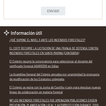
ENVIAR
Información útil
¿QUÉ SUPONE EL NIVEL 3 ANTE LOS INCENDIOS FORESTALES?
EL COITF RECURRE LA LICITACIÓN DE UNA FRANJA DE DEFENSA CONTRA
INCENDIOS FORESTALES EN SANTA MARINA (CANTABRIA)
El Colegio recurre la convocatoria para seleccionar al docente del
certificado forestal AGAR0309 en Udías
La Asamblea General del Colegio aprueba por unanimidad la propuesta
de modificación de los Estatutos colegiales
El Colegio se reúne con la Junta de Castilla y León para impulsar nuevas
líneas de colaboración en materia forestal
NP LOS INCENDIOS FORESTALES QUE AMENAZAN POBLACIONES EXIGEN
PREVENCIÓN, PLANIFICACIÓN LOCAL Y AUTOPROTECCIÓN DURANTE TODO