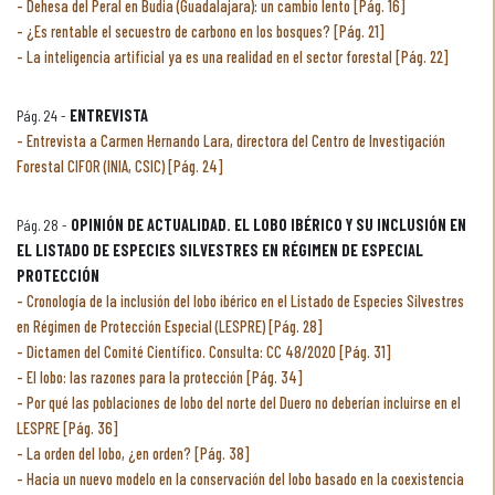
Dehesa del Peral en Budia (Guadalajara): un cambio lento [Pág. 16]
¿Es rentable el secuestro de carbono en los bosques? [Pág. 21]
La inteligencia artificial ya es una realidad en el sector forestal [Pág. 22]
Pág. 24 -
ENTREVISTA
Entrevista a Carmen Hernando Lara, directora del Centro de Investigación
Forestal CIFOR (INIA, CSIC) [Pág. 24]
Pág. 28 -
OPINIÓN DE ACTUALIDAD. EL LOBO IBÉRICO Y SU INCLUSIÓN EN
EL LISTADO DE ESPECIES SILVESTRES EN RÉGIMEN DE ESPECIAL
PROTECCIÓN
Cronología de la inclusión del lobo ibérico en el Listado de Especies Silvestres
en Régimen de Protección Especial (LESPRE) [Pág. 28]
Dictamen del Comité Científico. Consulta: CC 48/2020 [Pág. 31]
El lobo: las razones para la protección [Pág. 34]
Por qué las poblaciones de lobo del norte del Duero no deberían incluirse en el
LESPRE [Pág. 36]
La orden del lobo, ¿en orden? [Pág. 38]
Hacia un nuevo modelo en la conservación del lobo basado en la coexistencia