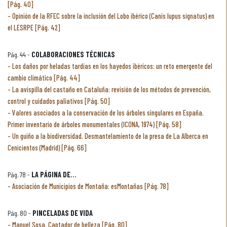
[Pág. 40]
Opinión de la RFEC sobre la inclusión del Lobo ibérico (Canis lupus signatus) en
el LESRPE [Pág. 42]
Pág. 44 -
COLABORACIONES TÉCNICAS
Los daños por heladas tardías en los hayedos ibéricos: un reto emergente del
cambio climático [Pág. 44]
La avispilla del castaño en Cataluña: revisión de los métodos de prevención,
control y cuidados paliativos [Pág. 50]
Valores asociados a la conservación de los árboles singulares en España.
Primer inventario de árboles monumentales (ICONA, 1974) [Pág. 58]
Un guiño a la biodiversidad. Desmantelamiento de la presa de La Alberca en
Cenicientos (Madrid) [Pág. 66]
Pág. 78 -
LA PÁGINA DE...
Asociación de Municipios de Montaña: esMontañas [Pág. 78]
Pág. 80 -
PINCELADAS DE VIDA
Manuel Sosa. Captador de belleza [Pág. 80]