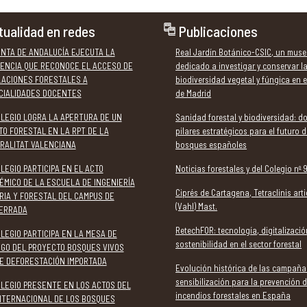
tualidad en redes
Publicaciones
UNTA DE ANDALUCÍA EJECUTA LA
Real Jardín Botánico-CSIC, un muse
ENCIA QUE RECONOCE EL ACCESO DE
dedicado a investigar y conservar l
LACIONES FORESTALES A
biodiversidad vegetal y fúngica en e
CIALIDADES DOCENTES
de Madrid
OLEGIO LOGRA LA APERTURA DE UN
Sanidad forestal y biodiversidad: d
TO FORESTAL EN LA RPT DE LA
pilares estratégicos para el futuro d
RALITAT VALENCIANA
bosques españoles
LEGIO PARTICIPA EN EL ACTO
Noticias forestales y del Colegio nº 
ÉMICO DE LA ESCUELA DE INGENIERÍA
Ciprés de Cartagena, Tetraclinis art
RIA Y FORESTAL DEL CAMPUS DE
(Vahl) Mast.
ERRADA
RetechFOR: tecnología, digitalizació
LEGIO PARTICIPA EN LA MESA DE
sostenibilidad en el sector forestal
OGO DEL PROYECTO BOSQUES VIVOS
E DEFORESTACIÓN IMPORTADA
Evolución histórica de las campaña
sensibilización para la prevención 
OLEGIO PRESENTE EN LOS ACTOS DEL
incendios forestales en España
INTERNACIONAL DE LOS BOSQUES