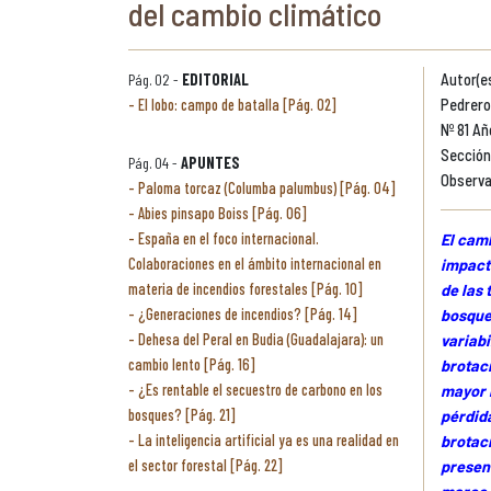
del cambio climático
Pág. 02 -
EDITORIAL
Autor(e
El lobo: campo de batalla [Pág. 02]
Pedrero
Nº 81 Añ
Sección
Pág. 04 -
APUNTES
Observa
Paloma torcaz (Columba palumbus) [Pág. 04]
Abies pinsapo Boiss [Pág. 06]
España en el foco internacional.
El camb
Colaboraciones en el ámbito internacional en
impacto
materia de incendios forestales [Pág. 10]
de las 
¿Generaciones de incendios? [Pág. 14]
bosque
Dehesa del Peral en Budia (Guadalajara): un
variabi
cambio lento [Pág. 16]
brotac
¿Es rentable el secuestro de carbono en los
mayor r
bosques? [Pág. 21]
pérdida
La inteligencia artificial ya es una realidad en
brotaci
el sector forestal [Pág. 22]
present