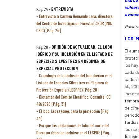
marco 
vulnera
Pág. 24 -
ENTREVISTA
avance
Entrevista a Carmen Hernando Lara, directora
del Centro de Investigación Forestal CIFOR (INIA,
Palabra
CSIC) [Pág. 24]
LOS I
Pág. 28 -
OPINIÓN DE ACTUALIDAD. EL LOBO
El aume
IBÉRICO Y SU INCLUSIÓN EN EL LISTADO DE
brotaci
ESPECIES SILVESTRES EN RÉGIMEN DE
los hay
ESPECIAL PROTECCIÓN
cada dé
Cronología de la inclusión del lobo ibérico en el
caducif
Listado de Especies Silvestres en Régimen de
al., 20
Protección Especial (LESPRE) [Pág. 28]
increme
Dictamen del Comité Científico. Consulta: CC
tempran
48/2020 [Pág. 31]
de clim
El lobo: las razones para la protección [Pág.
periodo
34]
tardías
Por qué las poblaciones de lobo del norte del
los nue
Duero no deberían incluirse en el LESPRE [Pág.
fotosin