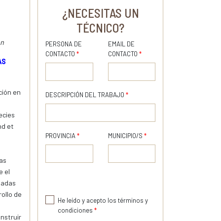
¿NECESITAS UN
TÉCNICO?
ón
PERSONA DE
EMAIL DE
CONTACTO
*
CONTACTO
*
AS
ción en
DESCRIPCIÓN DEL TRABAJO
*
ecies
nd et
PROVINCIA
*
MUNICIPIO/S
*
as
e el
eladas
rollo de
He leído y acepto los términos y
condiciones
*
onstruir