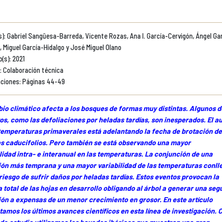
s): Gabriel Sangüesa-Barreda, Vicente Rozas, Ana I. García-Cervigón, Ángel Ga
, Miguel García-Hidalgo y José Miguel Olano
o(s): 2021
: Colaboración técnica
ciones: Páginas 44-49
io climático afecta a los bosques de formas muy distintas. Algunos d
s, como las defoliaciones por heladas tardías, son inesperados. El 
temperaturas primaverales está adelantando la fecha de brotación de
s caducifolios. Pero también se está observando una mayor
lidad intra- e interanual en las temperaturas. La conjunción de una
ión más temprana y una mayor variabilidad de las temperaturas conll
iesgo de sufrir daños por heladas tardías. Estos eventos provocan la
 total de las hojas en desarrollo obligando al árbol a generar una se
ón a expensas de un menor crecimiento en grosor. En este artículo
amos los últimos avances científicos en esta línea de investigación.