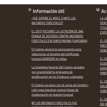
Información útil
Ac
¿QUÉ SUPONE EL NIVEL 3 ANTE LOS
LA J
INCENDIOS FORESTALES?
SENT
TITU
EL COITF RECURRE LA LICITACIÓN DE UNA
ESPE
FRANJA DE DEFENSA CONTRA INCENDIOS
FORESTALES EN SANTA MARINA (CANTABRIA)
EL C
PUES
El Colegio recurre la convocatoria para
GENE
seleccionar al docente del certificado
forestal AGAR0309 en Udías
EL CO
ACAD
La Asamblea General del Colegio aprueba
AGRA
por unanimidad la propuesta de
PONF
modificación de los Estatutos colegiales
EL CO
El Colegio se reúne con la Junta de Castilla y
DIÁL
León para impulsar nuevas líneas de
SOBR
colaboración en materia forestal
EL C
NP LOS INCENDIOS FORESTALES QUE
DÍA 