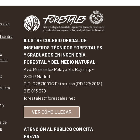
o vivo
a
l centro
ILUSTRE COLEGIO OFICIAL DE
INGENIEROS TÉCNICOS FORESTALES
os
Y GRADUADOS EN INGENIERÍA
e los
FORESTAL Y DEL MEDIO NATURAL
Avd. Menéndez Pelayo 75, Bajo Izq. -
28007 Madrid
94
CIF: Q2871007G Estatutos (RD 127/2013)
iculata
915 013 579
forestales@forestales.net
n y
VER CÓMO LLEGAR
s de
de
ATENCIÓN AL PÚBLICO CON CITA
PREVIA