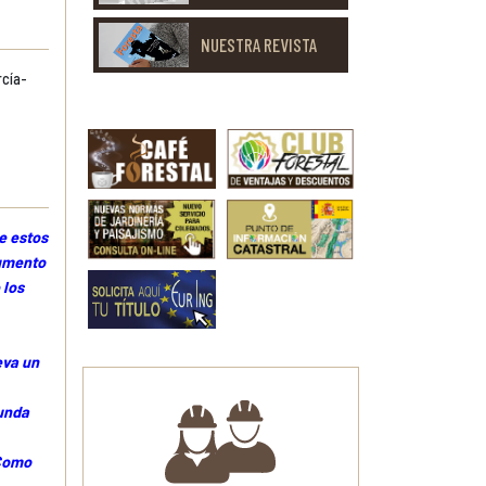
NUESTRA REVISTA
rcía-
e estos
aumento
 los
eva un
gunda
 Como