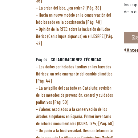
36]
las cop
La orden del lobo, ¿en orden? [Pág. 38]
de la d
Hacia un nuevo modelo en la conservación del
lobo basado en la coexistencia [Pág. 40]
Opinión de la RFEC sobre la inclusión del Lobo
ibérico (Canis lupus signatus) en el LESRPE [Pág.
S
42]
Anter
Pág. 44 -
COLABORACIONES TÉCNICAS
Los daños por heladas tardías en los hayedos
ibéricos: un reto emergente del cambio climático
[Pág. 44]
La avispilla del castaño en Cataluña: revisión
de los métodos de prevención, control y cuidados
paliativos [Pág. 50]
Valores asociados a la conservación de los
árboles singulares en España. Primer inventario
de árboles monumentales (ICONA, 1974) [Pág. 58]
Un guiño a la biodiversidad. Desmantelamiento
de la presa de La Alberca en Cenicientos (Madrid)