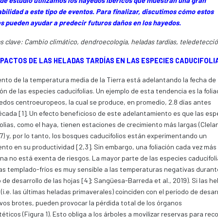
de estudio utilizamos los hayedos ibéricos que muestran una gran
bilidad a este tipo de eventos. Para finalizar, discutimos cómo estos
s pueden ayudar a predecir futuros daños en los hayedos.
s clave: Cambio climático, dendroecología, heladas tardías, teledetecci
MPACTOS DE LAS HELADAS TARDÍAS EN LAS ESPECIES CADUCIFOLI
nto de la temperatura media de la Tierra está adelantando la fecha de
ón de las especies caducifolias. Un ejemplo de esta tendencia es la folia
edos centroeuropeos, la cual se produce, en promedio, 2.8 días antes
cada [1]. Un efecto beneficioso de este adelantamiento es que las esp
olias, como el haya, tienen estaciones de crecimiento más largas (Clela
07) y, por lo tanto, los bosques caducifolios están experimentando un
nto en su productividad [2,3]. Sin embargo, una foliación cada vez más
a no está exenta de riesgos. La mayor parte de las especies caducifoli
as templado-fríos es muy sensible a las temperaturas negativas durant
 de desarrollo de las hojas [4]; Sangüesa-Barreda et al., 2019). Si las h
 (i.e. las últimas heladas primaverales) coinciden con el período de desar
vos brotes, pueden provocar la pérdida total de los órganos
téticos (Figura 1). Esto obliga a los árboles a movilizar reservas para rec