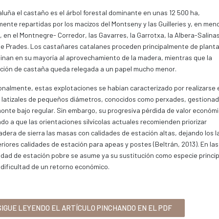
luña el castaño es el árbol forestal dominante en unas 12 500 ha,
ente repartidas por los macizos del Montseny y las Guilleries y, en men
 en el Montnegre- Corredor, las Gavarres, la Garrotxa, la Albera-Salinas
de Prades. Los castañares catalanes proceden principalmente de planta
inan en su mayoría al aprovechamiento de la madera, mientras que la
cción de castaña queda relegada a un papel mucho menor.
onalmente, estas explotaciones se habían caracterizado por realizarse 
 latizales de pequeños diámetros, conocidos como perxades, gestiona
nte bajo regular. Sin embargo, su progresiva pérdida de valor económ
ado a que las orientaciones silvícolas actuales recomienden priorizar
dera de sierra las masas con calidades de estación altas, dejando los la
eriores calidades de estación para apeas y postes (Beltrán, 2013). En la
idad de estación pobre se asume ya su sustitución como especie princip
 dificultad de un retorno económico.
IGUE LEYENDO EL ARTÍCULO PINCHANDO EN EL PDF