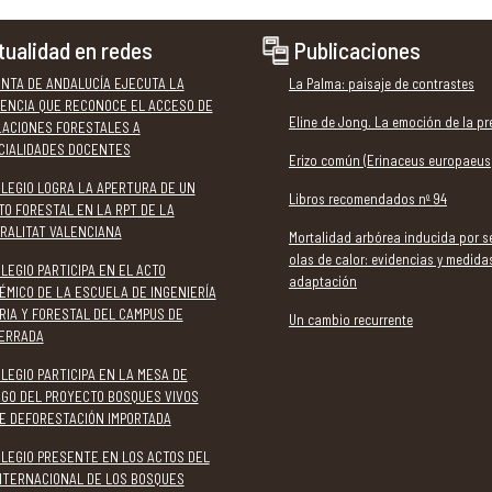
tualidad en redes
Publicaciones
UNTA DE ANDALUCÍA EJECUTA LA
La Palma: paisaje de contrastes
ENCIA QUE RECONOCE EL ACCESO DE
Eline de Jong. La emoción de la pr
LACIONES FORESTALES A
CIALIDADES DOCENTES
Erizo común (Erinaceus europaeus
OLEGIO LOGRA LA APERTURA DE UN
Libros recomendados nº 94
TO FORESTAL EN LA RPT DE LA
RALITAT VALENCIANA
Mortalidad arbórea inducida por s
olas de calor: evidencias y medida
LEGIO PARTICIPA EN EL ACTO
adaptación
ÉMICO DE LA ESCUELA DE INGENIERÍA
RIA Y FORESTAL DEL CAMPUS DE
Un cambio recurrente
ERRADA
LEGIO PARTICIPA EN LA MESA DE
OGO DEL PROYECTO BOSQUES VIVOS
E DEFORESTACIÓN IMPORTADA
OLEGIO PRESENTE EN LOS ACTOS DEL
INTERNACIONAL DE LOS BOSQUES