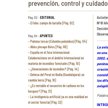
prevención, control y cuidado
Pág. 02 -
EDITORIAL
Autor(es
El lobo: campo de batalla [Pág. 02]
Nº 81 Añ
Sección
Observa
Pág. 04 -
APUNTES
Paloma torcaz (Columba palumbus) [Pág. 04]
Abies pinsapo Boiss [Pág. 06]
La avis
España en el foco internacional.
es una 
Colaboraciones en el ámbito internacional en
2002, s
materia de incendios forestales [Pág. 10]
penínsu
¿Generaciones de incendios? [Pág. 14]
crecimi
Dehesa del Peral en Budia (Guadalajara): un
consid
cambio lento [Pág. 16]
los dif
¿Es rentable el secuestro de carbono en los
avispil
bosques? [Pág. 21]
Palabra
La inteligencia artificial ya es una realidad en
el sector forestal [Pág. 22]
INTRO