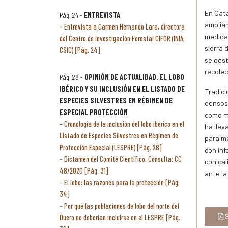
En Cata
Pág. 24 -
ENTREVISTA
ampliam
Entrevista a Carmen Hernando Lara, directora
medida,
del Centro de Investigación Forestal CIFOR (INIA,
sierra 
CSIC) [Pág. 24]
se dest
recole
Pág. 28 -
OPINIÓN DE ACTUALIDAD. EL LOBO
IBÉRICO Y SU INCLUSIÓN EN EL LISTADO DE
Tradici
ESPECIES SILVESTRES EN RÉGIMEN DE
densos
ESPECIAL PROTECCIÓN
como mo
Cronología de la inclusión del lobo ibérico en el
ha llev
Listado de Especies Silvestres en Régimen de
para ma
Protección Especial (LESPRE) [Pág. 28]
con inf
Dictamen del Comité Científico. Consulta: CC
con cal
48/2020 [Pág. 31]
ante la
El lobo: las razones para la protección [Pág.
34]
Por qué las poblaciones de lobo del norte del
S
Duero no deberían incluirse en el LESPRE [Pág.