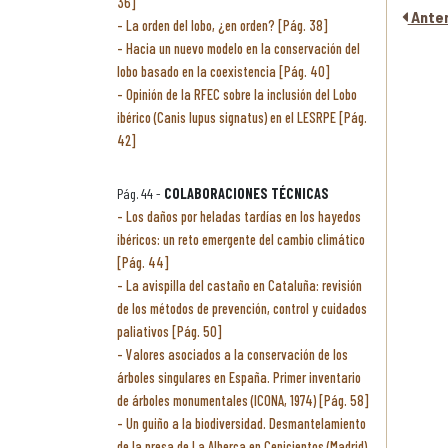
36]
Anter
La orden del lobo, ¿en orden? [Pág. 38]
Hacia un nuevo modelo en la conservación del
lobo basado en la coexistencia [Pág. 40]
Opinión de la RFEC sobre la inclusión del Lobo
ibérico (Canis lupus signatus) en el LESRPE [Pág.
42]
Pág. 44 -
COLABORACIONES TÉCNICAS
Los daños por heladas tardías en los hayedos
ibéricos: un reto emergente del cambio climático
[Pág. 44]
La avispilla del castaño en Cataluña: revisión
de los métodos de prevención, control y cuidados
paliativos [Pág. 50]
Valores asociados a la conservación de los
árboles singulares en España. Primer inventario
de árboles monumentales (ICONA, 1974) [Pág. 58]
Un guiño a la biodiversidad. Desmantelamiento
de la presa de La Alberca en Cenicientos (Madrid)