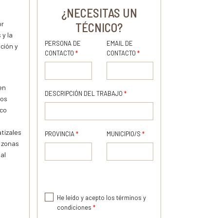
¿NECESITAS UN
or
TÉCNICO?
 y la
PERSONA DE
EMAIL DE
ción y
CONTACTO
*
CONTACTO
*
en
DESCRIPCIÓN DEL TRABAJO
*
dos
ico
tizales
PROVINCIA
*
MUNICIPIO/S
*
s zonas
al
He leído y acepto los términos y
condiciones
*