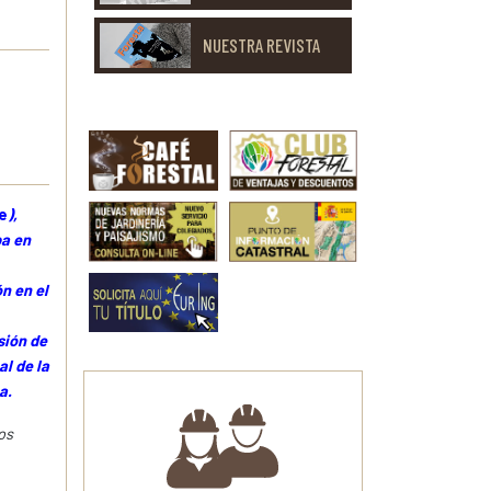
NUESTRA REVISTA
e
),
pa en
ón en el
sión de
l de la
a.
os