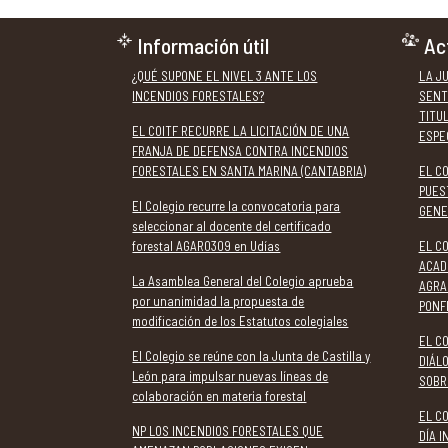
Información útil
Ac
¿QUÉ SUPONE EL NIVEL 3 ANTE LOS
LA J
INCENDIOS FORESTALES?
SENT
TITU
EL COITF RECURRE LA LICITACIÓN DE UNA
ESPE
FRANJA DE DEFENSA CONTRA INCENDIOS
FORESTALES EN SANTA MARINA (CANTABRIA)
EL C
PUES
El Colegio recurre la convocatoria para
GENE
seleccionar al docente del certificado
forestal AGAR0309 en Udías
EL CO
ACAD
La Asamblea General del Colegio aprueba
AGRA
por unanimidad la propuesta de
PONF
modificación de los Estatutos colegiales
EL CO
El Colegio se reúne con la Junta de Castilla y
DIÁL
León para impulsar nuevas líneas de
SOBR
colaboración en materia forestal
EL C
NP LOS INCENDIOS FORESTALES QUE
DÍA 