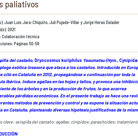
s paliativos
): Juan Luis Jara-Chiquito, Juli Pujade-Villar y Jorge Heras Dolader
o(s): 2021
: Colaboración técnica
ciones: Páginas 50-56
pilla del castaño,
Dryocosmus kuriphilus
Yasumatsu (Hym.,
Cynipida
plaga exótica invasora que ataca a los castaños. Introducida en Euro
e citó en Cataluña en 2012, propagándose a continuación por toda la
la Ibérica. Induce agallas en las hojas y tallos, y provoca una inhibici
ento de los árboles y en la producción de frutos, lo que acarrea
erables pérdidas económicas. En el presente trabajo se hace una revi
erentes métodos de prevención y control y se expone la situación actua
la en Cataluña, planteando diversas hipótesis justificativas de la mism
s clave: avispilla del castaño; agallas; cinípidos; parasitoides; tratamient
DUCCIÓN