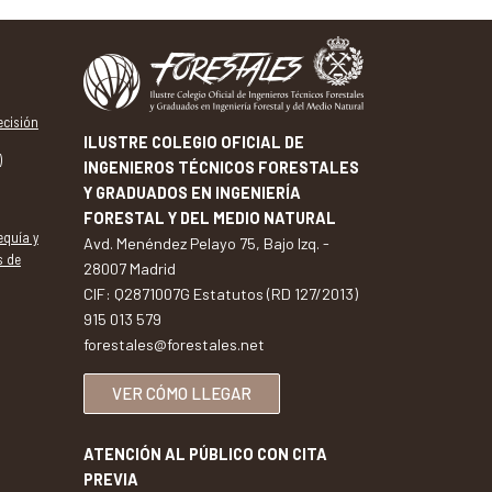
ecisión
ILUSTRE COLEGIO OFICIAL DE
)
INGENIEROS TÉCNICOS FORESTALES
Y GRADUADOS EN INGENIERÍA
FORESTAL Y DEL MEDIO NATURAL
equía y
Avd. Menéndez Pelayo 75, Bajo Izq. -
s de
28007 Madrid
CIF: Q2871007G Estatutos (RD 127/2013)
915 013 579
forestales@forestales.net
VER CÓMO LLEGAR
ATENCIÓN AL PÚBLICO CON CITA
PREVIA