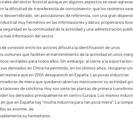
urales del sector forestal aunque en algunos aspectos se vean agrava
n la dificultad de transferencia de conocimiento; que los resineros sea
vo desvertebrado, sin asociaciones de referencia, con una gran dispersi
industrial muy hermético en las informaciones y datos; propietarios fore
a seguridad en la continuidad de la actividad y una administración públ
a más información del sector.
a de conexión entre los actores dificulta la identificación de unos
os comunes que faciliten el mantenimiento de la actividad en unos már
cos rentables para todos ellos. Sin embargo, el cierre a la exportación
 sus derivados en China ha permitido, en los últimos años, recuperar un
ad resinera que en 2004 desapareció en España. Las pocas industrias
rmadoras de miera que quedaron abiertas mantuvieron su actividad gra
ortaciones de colofonia. Hoy son siete las plantas de primera transform
den los derivados principalmente en centro Europa. Los mismos industr
an que en España hay “mucha industria para tan poca miera”. La compe
llos es enorme, de
obablemente su hermetismo.