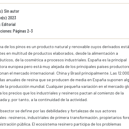
): Sin autor
o(s): 2023
 Editorial
ciones: Páginas 2-3
na de los pinos es un producto natural y renovable cuyos derivados est
es en multitud de productos elaborados, desde la alimentación a
uticos, de la cosmética a procesos industriales. España es la principal
ora europea pero está muy alejada de los principales países productor
onan el mercado internacional: China y Brasil principalmente. Las 12.00
das anuales de resina que se producen de media en España suponen al
 de la producción mundial. Cualquier pequeña variación en el mercado gl
a los precios que los industriales y resineros pactan al comienzo de la
da y, por tanto, a la continuidad de la actividad.
bsector se define por las debilidades y fortalezas de sus actores
ales: resineros, industriales de primera transformación, propietarios for
istración pública. El ecosistema resinero participa de los problemas