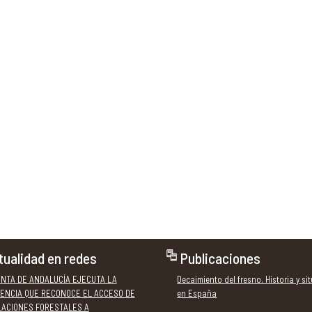
tualidad en redes
Publicaciones
UNTA DE ANDALUCÍA EJECUTA LA
Decaimiento del fresno. Historia y si
ENCIA QUE RECONOCE EL ACCESO DE
en España
LACIONES FORESTALES A