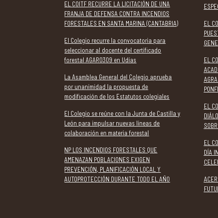
EL COITF RECURRE LA LICITACIÓN DE UNA
ESPE
FRANJA DE DEFENSA CONTRA INCENDIOS
FORESTALES EN SANTA MARINA (CANTABRIA)
EL C
PUES
El Colegio recurre la convocatoria para
GENE
seleccionar al docente del certificado
forestal AGAR0309 en Udías
EL CO
ACAD
La Asamblea General del Colegio aprueba
AGRA
por unanimidad la propuesta de
PONF
modificación de los Estatutos colegiales
EL CO
El Colegio se reúne con la Junta de Castilla y
DIÁL
León para impulsar nuevas líneas de
SOBR
colaboración en materia forestal
EL C
NP LOS INCENDIOS FORESTALES QUE
DÍA 
AMENAZAN POBLACIONES EXIGEN
CELE
PREVENCIÓN, PLANIFICACIÓN LOCAL Y
AUTOPROTECCIÓN DURANTE TODO EL AÑO
ACER
FUTU