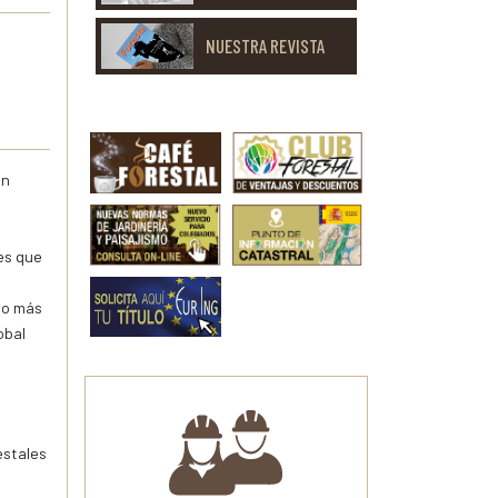
NUESTRA REVISTA
án
es que
0
go más
obal
estales