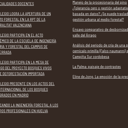
Manejo de la procesionaria del pino
CIALIDADES DOCENTES
¿Tolerancia cero o gestión adaptati
OLEGIO LOGRA LA APERTURA DE UN
basada en datos? ¿Se puede traslad
TO FORESTAL EN LA RPT DE LA
gestión urbana al medio forestal?
RALITAT VALENCIANA
Ensayo comparativo de desbornizad
LEGIO PARTICIPA EN EL ACTO
valle del Árrago
ÉMICO DE LA ESCUELA DE INGENIERÍA
Análisis del periodo de cría de una 
RIA Y FORESTAL DEL CAMPUS DE
cernícalo primilla (Falco naumanni) 
ERRADA
Campiña Sur cordobesa
LEGIO PARTICIPA EN LA MESA DE
La Palma: paisaje de contrastes
OGO DEL PROYECTO BOSQUES VIVOS
E DEFORESTACIÓN IMPORTADA
Eline de Jong. La emoción de la prec
OLEGIO PRESENTE EN LOS ACTOS DEL
INTERNACIONAL DE LOS BOSQUES
BRADOS EN MADRID
CANDO LA INGENIERÍA FORESTAL A LOS
ROS PROFESIONALES EN HUELVA