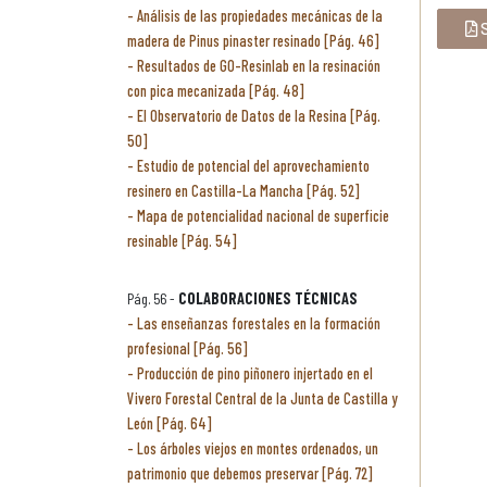
Análisis de las propiedades mecánicas de la
S
madera de Pinus pinaster resinado [Pág. 46]
Resultados de GO-Resinlab en la resinación
con pica mecanizada [Pág. 48]
El Observatorio de Datos de la Resina [Pág.
50]
Estudio de potencial del aprovechamiento
resinero en Castilla-La Mancha [Pág. 52]
Mapa de potencialidad nacional de superficie
resinable [Pág. 54]
Pág. 56 -
COLABORACIONES TÉCNICAS
Las enseñanzas forestales en la formación
profesional [Pág. 56]
Producción de pino piñonero injertado en el
Vivero Forestal Central de la Junta de Castilla y
León [Pág. 64]
Los árboles viejos en montes ordenados, un
patrimonio que debemos preservar [Pág. 72]