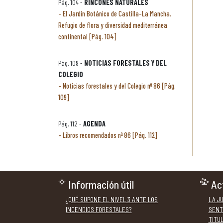
Pág. 104 -
RINCONES NATURALES
El Jardín Botánico de Castilla-La Mancha.
Refugio de flora y diversidad mediterránea
continental [Pág. 104]
Pág. 109 -
NOTICIAS FORESTALES Y DEL
COLEGIO
Noticias forestales y del Colegio nº 86 [Pág.
109]
Pág. 112 -
AGENDA
Libros recomendados nº 86 [Pág. 112]
Información útil
Ac
¿QUÉ SUPONE EL NIVEL 3 ANTE LOS
LA J
INCENDIOS FORESTALES?
SENT
TITU