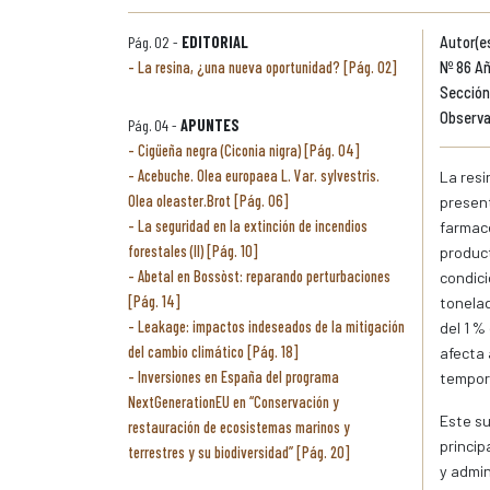
Pág. 02 -
EDITORIAL
Autor(es
La resina, ¿una nueva oportunidad? [Pág. 02]
Nº 86 Añ
Sección:
Observa
Pág. 04 -
APUNTES
Cigüeña negra (Ciconia nigra) [Pág. 04]
Acebuche. Olea europaea L. Var. sylvestris.
La resi
Olea oleaster.Brot [Pág. 06]
present
La seguridad en la extinción de incendios
farmacé
forestales (II) [Pág. 10]
product
Abetal en Bossòst: reparando perturbaciones
condici
[Pág. 14]
tonela
Leakage: impactos indeseados de la mitigación
del 1 %
del cambio climático [Pág. 18]
afecta 
Inversiones en España del programa
tempora
NextGenerationEU en “Conservación y
Este su
restauración de ecosistemas marinos y
princip
terrestres y su biodiversidad” [Pág. 20]
y admin