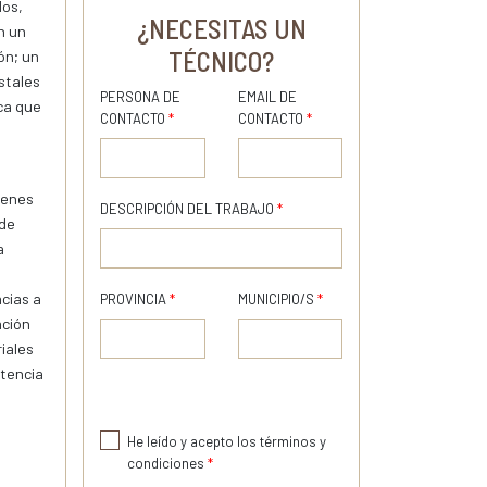
dos,
¿NECESITAS UN
n un
TÉCNICO?
ón; un
stales
PERSONA DE
EMAIL DE
ica que
CONTACTO
*
CONTACTO
*
genes
DESCRIPCIÓN DEL TRABAJO
*
 de
a
cias a
PROVINCIA
*
MUNICIPIO/S
*
ación
iales
tencia
He leído y acepto los términos y
condiciones
*