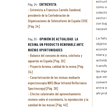
estruct
Pág. 24 -
ENTREVISTA
como so
Entrevista a Francisco Carreño Sandoval,
colecti
presidente de la Confederación de
sector 
Organizaciones de Selvicultores de España COSE
con baj
[Pág. 24]
necesit
La falt
Pág. 30 -
OPINIÓN DE ACTUALIDAD. LA
objetiv
RESINA, UN PRODUCTO RENOVABLE ANTE
económi
NUEVAS OPORTUNIDADES
miera y
Balance del consumo de miera, colofonia y
activid
aguarrás en España [Pág. 30]
transfo
Proyecto Acrema, calidad de la resina [Pág.
las imp
34]
que ven
Caracterización de las resinas mediante
coment
espectroscopía NIRS (Near Infrared Reflectance
entre e
Spectroscopy) [Pág. 38]
ahí pr
Efectos colaterales del aprovechamiento
resinero sobre el crecimiento, la reproducción y la
sanidad de las masas [Pág. 40]