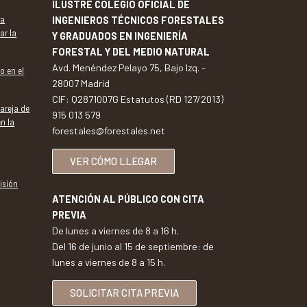
ILUSTRE COLEGIO OFICIAL DE
va
INGENIEROS TÉCNICOS FORESTALES
ar la
Y GRADUADOS EN INGENIERÍA
FORESTAL Y DEL MEDIO NATURAL
Avd. Menéndez Pelayo 75, Bajo Izq. -
o en el
28007 Madrid
CIF: Q2871007G Estatutos (RD 127/2013)
pareja de
915 013 579
en la
forestales@forestales.net
VER CÓMO LLEGAR
isión
ATENCIÓN AL PÚBLICO CON CITA
PREVIA
De lunes a viernes de 8 a 16 h.
Del 16 de junio al 15 de septiembre: de
lunes a viernes de 8 a 15 h.
SOLICITAR CITA PREVIA