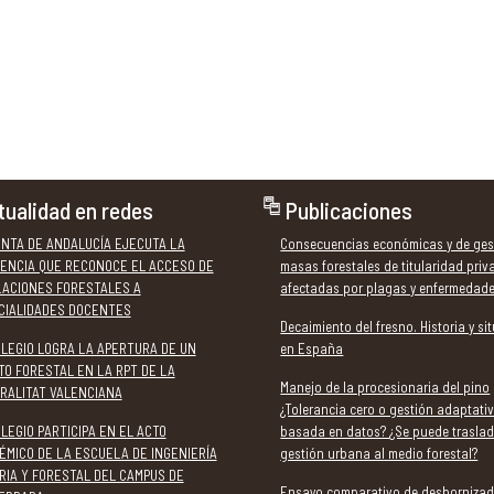
tualidad en redes
Publicaciones
UNTA DE ANDALUCÍA EJECUTA LA
Consecuencias económicas y de ges
ENCIA QUE RECONOCE EL ACCESO DE
masas forestales de titularidad pri
LACIONES FORESTALES A
afectadas por plagas y enfermedad
CIALIDADES DOCENTES
Decaimiento del fresno. Historia y si
OLEGIO LOGRA LA APERTURA DE UN
en España
TO FORESTAL EN LA RPT DE LA
Manejo de la procesionaria del pino
RALITAT VALENCIANA
¿Tolerancia cero o gestión adaptati
LEGIO PARTICIPA EN EL ACTO
basada en datos? ¿Se puede traslad
ÉMICO DE LA ESCUELA DE INGENIERÍA
gestión urbana al medio forestal?
RIA Y FORESTAL DEL CAMPUS DE
Ensayo comparativo de desbornizad