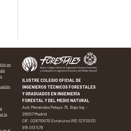
tión en
vada
es
ILUSTRE COLEGIO OFICIAL DE
tuación
INGENIEROS TÉCNICOS FORESTALES
Y GRADUADOS EN INGENIERÍA
FORESTAL Y DEL MEDIO NATURAL
Avd. Menéndez Pelayo 75, Bajo Izq. -
va
28007 Madrid
ar la
CIF: Q2871007G Estatutos (RD 127/2013)
915 013 579
o en el