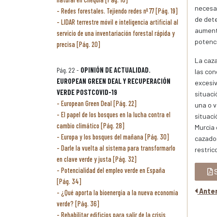
necesar
Redes forestales. Tejiendo redes nº 77 [Pág. 19]
de dete
LIDAR terrestre móvil e inteligencia artificial al
aumenta
servicio de una inventariación forestal rápida y
potenci
precisa [Pág. 20]
La caz
Pág. 22 -
OPINIÓN DE ACTUALIDAD.
las con
EUROPEAN GREEN DEAL Y RECUPERACIÓN
excesiv
VERDE POSTCOVID-19
situaci
European Green Deal [Pág. 22]
una o v
El papel de los bosques en la lucha contra el
situaci
cambio climático [Pág. 28]
Murcia 
Europa y los bosques del mañana [Pág. 30]
cazador
Darle la vuelta al sistema para transformarlo
restric
en clave verde y justa [Pág. 32]
Potencialidad del empleo verde en España
S
[Pág. 34]
Anter
¿Qué aporta la bioenergía a la nueva economía
verde? [Pág. 36]
Rehabilitar edificios para salir de la crisis