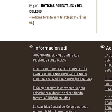
Pág. 94 -
NOTICIAS FORESTALES Y DEL
COLEGIO
Noticias forestales y del Colegio nº 77 [Pág.
94]
Información útil
Ac
¿QUÉ SUPONE EL NIVEL 3 ANTE LOS
LA J
INCENDIOS FORESTALES?
SENT
TITU
EL COITF RECURRE LA LICITACIÓN DE UNA
ESPE
FRANJA DE DEFENSA CONTRA INCENDIOS
FORESTALES EN SANTA MARINA (CANTABRIA)
EL C
PUES
El Colegio recurre la convocatoria para
GENE
seleccionar al docente del certificado
forestal AGAR0309 en Udías
EL CO
ACAD
La Asamblea General del Colegio aprueba
AGRA
por unanimidad la propuesta de