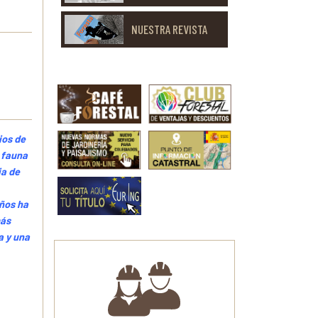
NUESTRA REVISTA
ios de
 fauna
ia de
años ha
más
a y una