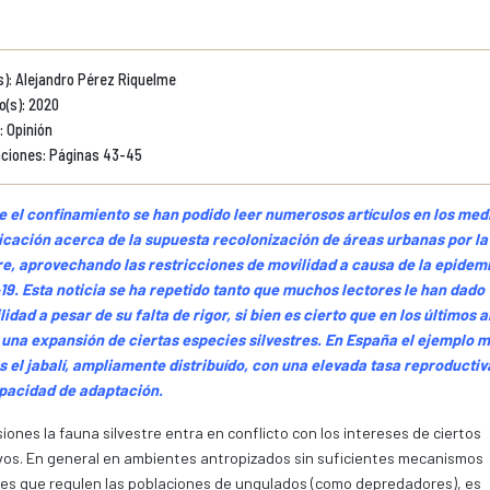
s): Alejandro Pérez Riquelme
o(s): 2020
: Opinión
ciones: Páginas 43-45
e el confinamiento se han podido leer numerosos artículos en los med
cación acerca de la supuesta recolonización de áreas urbanas por la
re, aprovechando las restricciones de movilidad a causa de la epidem
9. Esta noticia se ha repetido tanto que muchos lectores le han dado
lidad a pesar de su falta de rigor, si bien es cierto que en los últimos 
una expansión de ciertas especies silvestres. En España el ejemplo 
s el jabalí, ampliamente distribuído, con una elevada tasa reproductiv
apacidad de adaptación.
iones la fauna silvestre entra en conflicto con los intereses de ciertos
vos. En general en ambientes antropizados sin suficientes mecanismos
es que regulen las poblaciones de ungulados (como depredadores), es