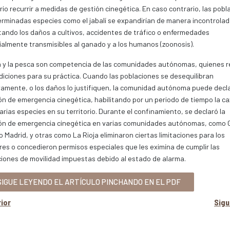
io recurrir a medidas de gestión cinegética. En caso contrario, las pobl
rminadas especies como el jabalí se expandirían de manera incontrolad
ndo los daños a cultivos, accidentes de tráfico o enfermedades
almente transmisibles al ganado y a los humanos (zoonosis).
a y la pesca son competencia de las comunidades autónomas, quienes r
diciones para su práctica. Cuando las poblaciones se desequilibran
amente, o los daños lo justifiquen, la comunidad autónoma puede decla
ón de emergencia cinegética, habilitando por un periodo de tiempo la ca
arias especies en su territorio. Durante el confinamiento, se declaró la
ón de emergencia cinegética en varias comunidades autónomas, como G
o Madrid, y otras como La Rioja eliminaron ciertas limitaciones para los
es o concedieron permisos especiales que les eximína de cumplir las
ciones de movilidad impuestas debido al estado de alarma.
IGUE LEYENDO EL ARTÍCULO PINCHANDO EN EL PDF
ior
Sig