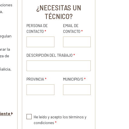
aciones
¿NECESITAS UN
a,
TÉCNICO?
PERSONA DE
EMAIL DE
CONTACTO
*
CONTACTO
*
egulan
rar la
DESCRIPCIÓN DEL TRABAJO
*
za de
alicia,
PROVINCIA
*
MUNICIPIO/S
*
uiente
He leído y acepto los términos y
condiciones
*