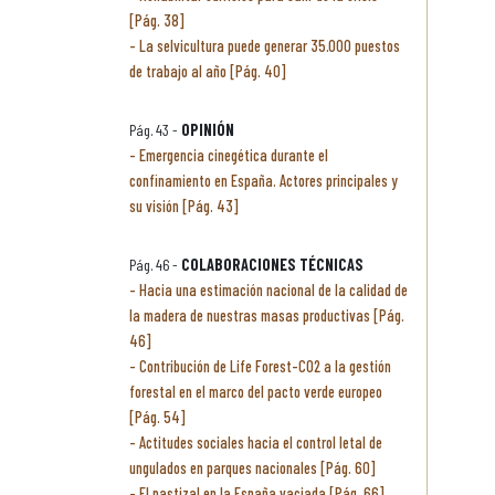
[Pág. 38]
La selvicultura puede generar 35.000 puestos
de trabajo al año [Pág. 40]
Pág. 43 -
OPINIÓN
Emergencia cinegética durante el
confinamiento en España. Actores principales y
su visión [Pág. 43]
Pág. 46 -
COLABORACIONES TÉCNICAS
Hacia una estimación nacional de la calidad de
la madera de nuestras masas productivas [Pág.
46]
Contribución de Life Forest-CO2 a la gestión
forestal en el marco del pacto verde europeo
[Pág. 54]
Actitudes sociales hacia el control letal de
ungulados en parques nacionales [Pág. 60]
El pastizal en la España vaciada [Pág. 66]