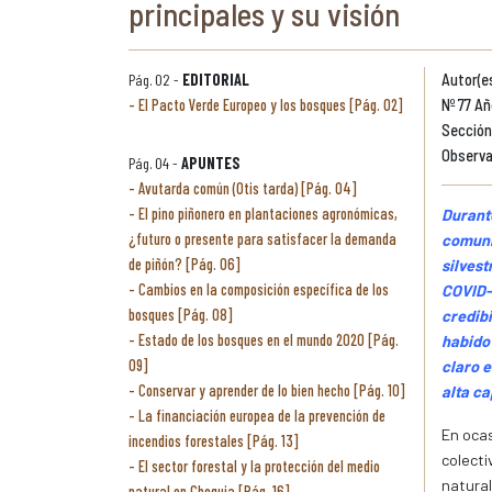
principales y su visión
Pág. 02 -
EDITORIAL
Autor(e
El Pacto Verde Europeo y los bosques [Pág. 02]
Nº 77 Añ
Sección
Observa
Pág. 04 -
APUNTES
Avutarda común (Otis tarda) [Pág. 04]
El pino piñonero en plantaciones agronómicas,
Durant
¿futuro o presente para satisfacer la demanda
comuni
de piñón? [Pág. 06]
silvest
Cambios en la composición específica de los
COVID-1
bosques [Pág. 08]
credibi
Estado de los bosques en el mundo 2020 [Pág.
habido 
09]
claro e
Conservar y aprender de lo bien hecho [Pág. 10]
alta c
La financiación europea de la prevención de
En ocas
incendios forestales [Pág. 13]
colecti
El sector forestal y la protección del medio
natural
natural en Chequia [Pág. 16]