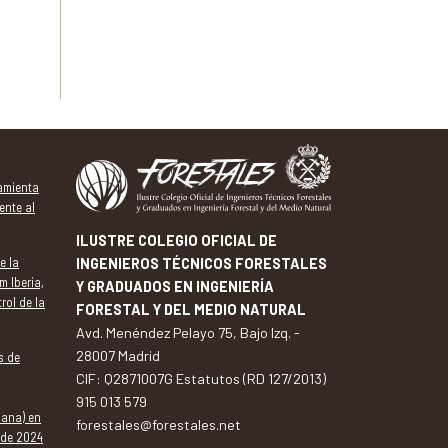
ramienta
ente al
ILUSTRE COLEGIO OFICIAL DE
e la
INGENIEROS TÉCNICOS FORESTALES
m Iberia,
Y GRADUADOS EN INGENIERÍA
trol de la
FORESTAL Y DEL MEDIO NATURAL
Avd. Menéndez Pelayo 75, Bajo Izq. -
28007 Madrid
s de
CIF: Q2871007G Estatutos (RD 127/2013)
915 013 579
dana) en
forestales@forestales.net
 de 2024