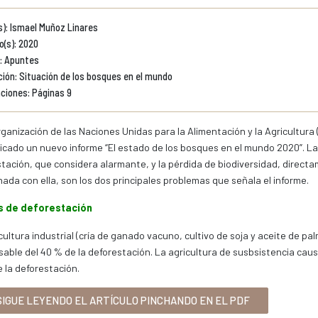
s): Ismael Muñoz Linares
o(s): 2020
: Apuntes
ión: Situación de los bosques en el mundo
ciones: Páginas 9
rganización de las Naciones Unidas para la Alimentación y la Agricultura 
icado un nuevo informe “El estado de los bosques en el mundo 2020”. La
tación, que considera alarmante, y la pérdida de biodiversidad, direct
nada con ella, son los dos principales problemas que señala el informe.
 de deforestación
cultura industrial (cría de ganado vacuno, cultivo de soja y aceite de pa
able del 40 % de la deforestación. La agricultura de susbsistencia caus
 la deforestación.
IGUE LEYENDO EL ARTÍCULO PINCHANDO EN EL PDF