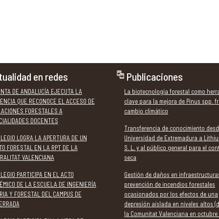
tualidad en redes
Publicaciones
UNTA DE ANDALUCÍA EJECUTA LA
La biotecnología forestal como her
ENCIA QUE RECONOCE EL ACCESO DE
clave para la mejora de Pinus spp. fr
LACIONES FORESTALES A
cambio climático
CIALIDADES DOCENTES
Transferencia de conocimiento desd
OLEGIO LOGRA LA APERTURA DE UN
Universidad de Extremadura a Lithiu
TO FORESTAL EN LA RPT DE LA
S. L. y al público general para el con
RALITAT VALENCIANA
seca
LEGIO PARTICIPA EN EL ACTO
Gestión de daños en infraestructura
ÉMICO DE LA ESCUELA DE INGENIERÍA
prevención de incendios forestales
RIA Y FORESTAL DEL CAMPUS DE
ocasionados por los efectos de una
ERRADA
depresión aislada en niveles altos (
la Comunitat Valenciana en octubre