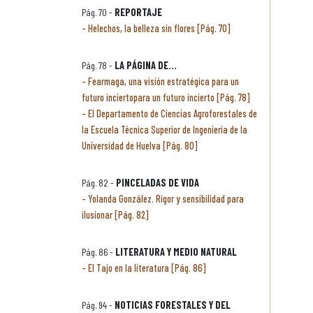
Pág. 70 -
REPORTAJE
Helechos, la belleza sin flores [Pág. 70]
Pág. 78 -
LA PÁGINA DE...
Fearmaga, una visión estratégica para un
futuro inciertopara un futuro incierto [Pág. 78]
El Departamento de Ciencias Agroforestales de
la Escuela Técnica Superior de Ingeniería de la
Universidad de Huelva [Pág. 80]
Pág. 82 -
PINCELADAS DE VIDA
Yolanda González. Rigor y sensibilidad para
ilusionar [Pág. 82]
Pág. 86 -
LITERATURA Y MEDIO NATURAL
El Tajo en la literatura [Pág. 86]
Pág. 94 -
NOTICIAS FORESTALES Y DEL