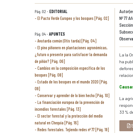
Pág. 02 -
EDITORIAL
Autor(e
El Pacto Verde Europeo y los bosques [Pág. 02]
Nº 77 Añ
Sección
Subsecc
Pág. 04 -
APUNTES
Observa
Avutarda común (Otis tarda) [Pág. 04]
El pino piñonero en plantaciones agronómicas,
¿futuro o presente para satisfacer la demanda
La la O
de piñón? [Pág. 06]
ha publ
Cambios en la composición específica de los
defores
bosques [Pág. 08]
relacio
Estado de los bosques en el mundo 2020 [Pág.
Causas
09]
Conservar y aprender de lo bien hecho [Pág. 10]
La agri
La financiación europea de la prevención de
respons
incendios forestales [Pág. 13]
33 % de
El sector forestal y la protección del medio
natural en Chequia [Pág. 16]
S
Redes forestales. Tejiendo redes nº 77 [Pág. 19]