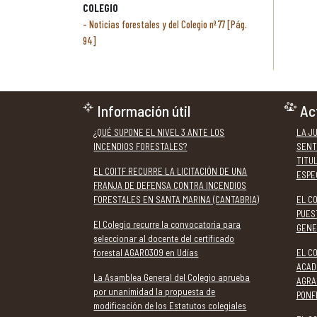
COLEGIO
Noticias forestales y del Colegio nº 77 [Pág.
94]
Información útil
Ac
¿QUÉ SUPONE EL NIVEL 3 ANTE LOS
LA J
INCENDIOS FORESTALES?
SENT
TITU
EL COITF RECURRE LA LICITACIÓN DE UNA
ESPE
FRANJA DE DEFENSA CONTRA INCENDIOS
FORESTALES EN SANTA MARINA (CANTABRIA)
EL C
PUES
El Colegio recurre la convocatoria para
GENE
seleccionar al docente del certificado
forestal AGAR0309 en Udías
EL CO
ACAD
La Asamblea General del Colegio aprueba
AGRA
por unanimidad la propuesta de
PONF
modificación de los Estatutos colegiales