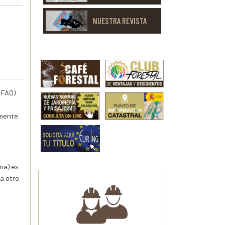
NUESTRA REVISTA
(FAO)
amente
lma) es
a otro