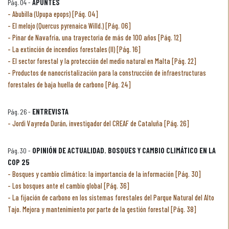
Pág. 04 -
APUNTES
Abubilla (Upupa epops) [Pág. 04]
El melojo (Quercus pyrenaica Willd.) [Pág. 06]
Pinar de Navafría, una trayectoria de más de 100 años [Pág. 12]
La extinción de incendios forestales (II) [Pág. 16]
El sector forestal y la protección del medio natural en Malta [Pág. 22]
Productos de nanocristalización para la construcción de infraestructuras
forestales de baja huella de carbono [Pág. 24]
Pág. 26 -
ENTREVISTA
Jordi Vayreda Durán, investigador del CREAF de Cataluña [Pág. 26]
Pág. 30 -
OPINIÓN DE ACTUALIDAD. BOSQUES Y CAMBIO CLIMÁTICO EN LA
COP 25
Bosques y cambio climático: la importancia de la información [Pág. 30]
Los bosques ante el cambio global [Pág. 36]
La fijación de carbono en los sistemas forestales del Parque Natural del Alto
Tajo. Mejora y mantenimiento por parte de la gestión forestal [Pág. 38]