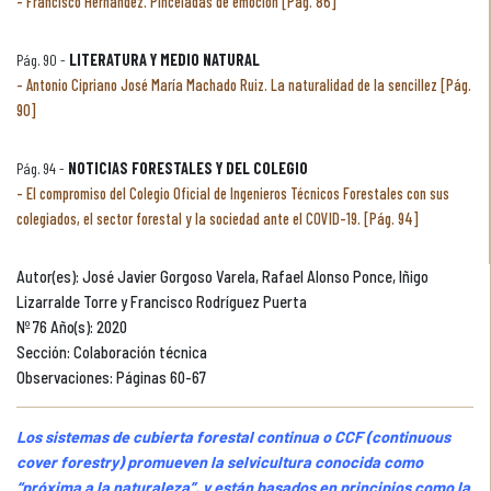
Francisco Hernández. Pinceladas de emoción [Pág. 86]
Pág. 90 -
LITERATURA Y MEDIO NATURAL
Antonio Cipriano José María Machado Ruiz. La naturalidad de la sencillez [Pág.
90]
Pág. 94 -
NOTICIAS FORESTALES Y DEL COLEGIO
El compromiso del Colegio Oficial de Ingenieros Técnicos Forestales con sus
colegiados, el sector forestal y la sociedad ante el COVID-19. [Pág. 94]
Autor(es): José Javier Gorgoso Varela, Rafael Alonso Ponce, Iñigo
Lizarralde Torre y Francisco Rodríguez Puerta
Nº 76 Año(s): 2020
Sección: Colaboración técnica
Observaciones: Páginas 60-67
Los sistemas de cubierta forestal continua o CCF (continuous
cover forestry) promueven la selvicultura conocida como
“próxima a la naturaleza”, y están basados en principios como la