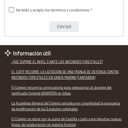
He leído y acepto los términos y condiciones
*
ENVIAR
Información útil
¿QUÉ SUPONE EL NIVEL 3 ANTE LOS INCENDIOS FORESTALES?
EL COITF RECURRE LA LICITACIÓN DE UNA FRANJA DE DEFENSA CONTRA
INCENDIOS FORESTALES EN SANTA MARINA (CANTABRIA)
El Colegio recurre la convocatoria para seleccionar al docente del
certificado forestal AGAR0309 en Udías
La Asamblea General del Colegio aprueba por unanimidad la propuesta
de modificación de los Estatutos colegiales
El Colegio se reúne con la Junta de Castilla y León para impulsar nuevas
líneas de colaboración en materia forestal