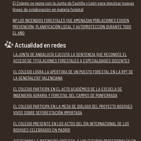
El Colegio se reúne con la Junta de Castilla y León para impulsar nuevas
líneas de colaboración en materia forestal
NP LOS INCENDIOS FORESTALES QUE AMENAZAN POBLACIONES EXIGEN
PREVENCIÓN, PLANIFICACIÓN LOCAL Y AUTOPROTECCIÓN DURANTE TODO
EL AÑO
Actualidad en redes
LA JUNTA DE ANDALUCÍA EJECUTA LA SENTENCIA QUE RECONOCE EL
ACCESO DE TITULACIONES FORESTALES A ESPECIALIDADES DOCENTES
EL COLEGIO LOGRA LA APERTURA DE UN PUESTO FORESTAL EN LA RPT DE
LA GENERALITAT VALENCIANA
EL COLEGIO PARTICIPA EN EL ACTO ACADÉMICO DE LA ESCUELA DE
INGENIERÍA AGRARIA Y FORESTAL DEL CAMPUS DE PONFERRADA
EL COLEGIO PARTICIPA EN LA MESA DE DIÁLOGO DEL PROYECTO BOSQUES
VIVOS SOBRE DEFORESTACIÓN IMPORTADA
EL COLEGIO PRESENTE EN LOS ACTOS DEL DÍA INTERNACIONAL DE LOS
BOSQUES CELEBRADOS EN MADRID
ACERCANDO LA INGENIERÍA FORESTAL A LOS FUTUROS PROFESIONALES EN