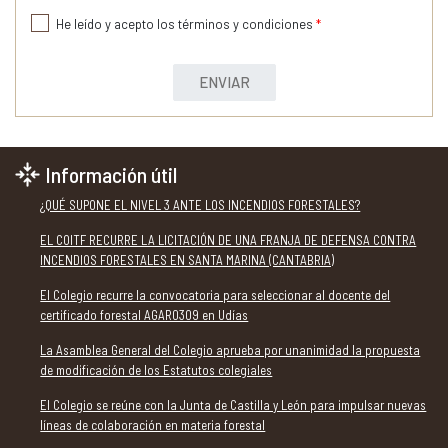
He leído y acepto los términos y condiciones
*
ENVIAR
Información útil
¿QUÉ SUPONE EL NIVEL 3 ANTE LOS INCENDIOS FORESTALES?
EL COITF RECURRE LA LICITACIÓN DE UNA FRANJA DE DEFENSA CONTRA
INCENDIOS FORESTALES EN SANTA MARINA (CANTABRIA)
El Colegio recurre la convocatoria para seleccionar al docente del
certificado forestal AGAR0309 en Udías
La Asamblea General del Colegio aprueba por unanimidad la propuesta
de modificación de los Estatutos colegiales
El Colegio se reúne con la Junta de Castilla y León para impulsar nuevas
líneas de colaboración en materia forestal