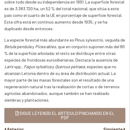
sobre todo desde su independencia en 1991. La superficie forestal
es de 3.383.720 ha, un 52 % del total nacional, que sitúa a este
país como el cuarto de la UE en porcentaje de superficie forestal.
Esta cifra está en continuo aumento desde 1935, y se ha
duplicado desde entonces.
La especie forestal más abundante es Pinus sylvestris, seguida de
Betula pendula
y
Picea abies
, que en conjunto suponen más del 80
% de la superficie arbolada; el resto se distribuye entre otras
especies de frondosas eurosiberianas. Destaca la ausencia de
Larix
spp.,
Fagus sylvatica
y
Quercus petraea
, especies que no
alcanzan Letonia dentro de su área de distribución actual. La
mayor parte de las masas forestales son el resultado de una
regeneración natural tras la realización de cortas o de terrenos
agrícolas abandonados, aunque también se han realizado
siembras y plantaciones.
SIGUE LEYENDO EL ARTÍCULO PINCHANDO EN EL
PDF
Anterior
Siguiente