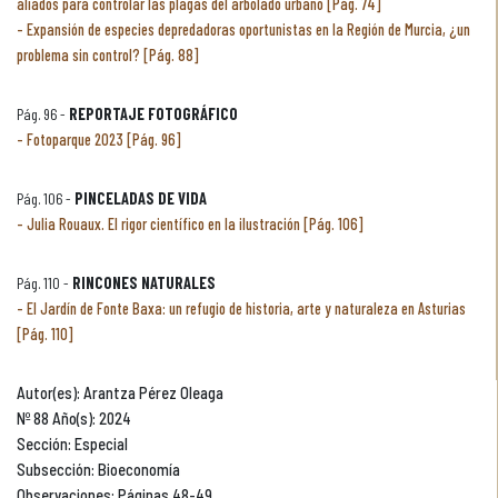
aliados para controlar las plagas del arbolado urbano [Pág. 74]
Expansión de especies depredadoras oportunistas en la Región de Murcia, ¿un
problema sin control? [Pág. 88]
Pág. 96 -
REPORTAJE FOTOGRÁFICO
Fotoparque 2023 [Pág. 96]
Pág. 106 -
PINCELADAS DE VIDA
Julia Rouaux. El rigor científico en la ilustración [Pág. 106]
Pág. 110 -
RINCONES NATURALES
El Jardín de Fonte Baxa: un refugio de historia, arte y naturaleza en Asturias
[Pág. 110]
Autor(es): Arantza Pérez Oleaga
Nº 88 Año(s): 2024
Sección: Especial
Subsección: Bioeconomía
Observaciones: Páginas 48-49