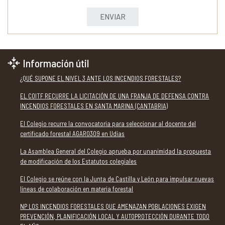
ENVIAR
Información útil
¿QUÉ SUPONE EL NIVEL 3 ANTE LOS INCENDIOS FORESTALES?
EL COITF RECURRE LA LICITACIÓN DE UNA FRANJA DE DEFENSA CONTRA
INCENDIOS FORESTALES EN SANTA MARINA (CANTABRIA)
El Colegio recurre la convocatoria para seleccionar al docente del
certificado forestal AGAR0309 en Udías
La Asamblea General del Colegio aprueba por unanimidad la propuesta
de modificación de los Estatutos colegiales
El Colegio se reúne con la Junta de Castilla y León para impulsar nuevas
líneas de colaboración en materia forestal
NP LOS INCENDIOS FORESTALES QUE AMENAZAN POBLACIONES EXIGEN
PREVENCIÓN, PLANIFICACIÓN LOCAL Y AUTOPROTECCIÓN DURANTE TODO