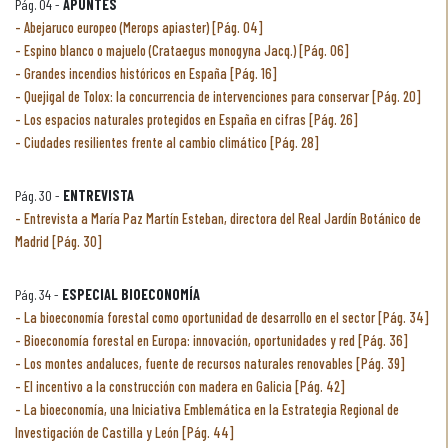
Pág. 04 -
APUNTES
Abejaruco europeo (Merops apiaster) [Pág. 04]
Espino blanco o majuelo (Crataegus monogyna Jacq.) [Pág. 06]
Grandes incendios históricos en España [Pág. 16]
Quejigal de Tolox: la concurrencia de intervenciones para conservar [Pág. 20]
Los espacios naturales protegidos en España en cifras [Pág. 26]
Ciudades resilientes frente al cambio climático [Pág. 28]
Pág. 30 -
ENTREVISTA
Entrevista a María Paz Martín Esteban, directora del Real Jardín Botánico de
Madrid [Pág. 30]
Pág. 34 -
ESPECIAL BIOECONOMÍA
La bioeconomía forestal como oportunidad de desarrollo en el sector [Pág. 34]
Bioeconomía forestal en Europa: innovación, oportunidades y red [Pág. 36]
Los montes andaluces, fuente de recursos naturales renovables [Pág. 39]
El incentivo a la construcción con madera en Galicia [Pág. 42]
La bioeconomía, una Iniciativa Emblemática en la Estrategia Regional de
Investigación de Castilla y León [Pág. 44]