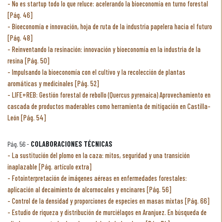
No es startup todo lo que reluce: acelerando la bioeconomía en turno forestal
[Pág. 46]
Bioeconomía e innovación, hoja de ruta de la industria papelera hacia el futuro
[Pág. 48]
Reinventando la resinación: innovación y bioeconomía en la industria de la
resina [Pág. 50]
Impulsando la bioeconomía con el cultivo y la recolección de plantas
aromáticas y medicinales [Pág. 52]
LIFE+REB: Gestión forestal de rebollo (Quercus pyrenaica) Aprovechamiento en
cascada de productos maderables como herramienta de mitigación en Castilla-
León [Pág. 54]
Pág. 56 -
COLABORACIONES TÉCNICAS
La sustitución del plomo en la caza: mitos, seguridad y una transición
inaplazable [Pág. artículo extra]
Fotointerpretación de imágenes aéreas en enfermedades forestales:
aplicación al decaimiento de alcornocales y encinares [Pág. 56]
Control de la densidad y proporciones de especies en masas mixtas [Pág. 66]
Estudio de riqueza y distribución de murciélagos en Aranjuez. En búsqueda de