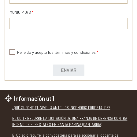
MUNICIPIO/S
*
He leído y acepto los términos y condiciones
*
ENVIAR
Información útil
¿QUÉ SUPONE EL NIVEL 3 ANTE LOS INCENDIOS FORESTALES?
EL COITF RECURRE LA LICITACIÓN DE UNA FRANJA DE DEFENSA CONTRA
INCENDIOS FORESTALES EN SANTA MARINA (CANTABRIA)
El Colegio recurre la convocatoria para seleccionar al docente del