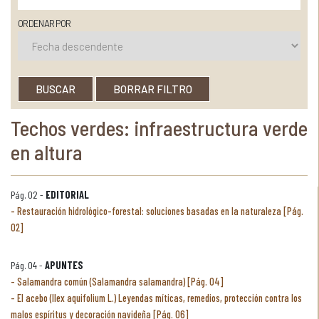
ORDENAR POR
BUSCAR
BORRAR FILTRO
Techos verdes: infraestructura verde
en altura
Pág. 02 -
EDITORIAL
Restauración hidrológico-forestal: soluciones basadas en la naturaleza [Pág.
02]
Pág. 04 -
APUNTES
Salamandra común (Salamandra salamandra) [Pág. 04]
El acebo (Ilex aquifolium L.) Leyendas míticas, remedios, protección contra los
malos espíritus y decoración navideña [Pág. 06]