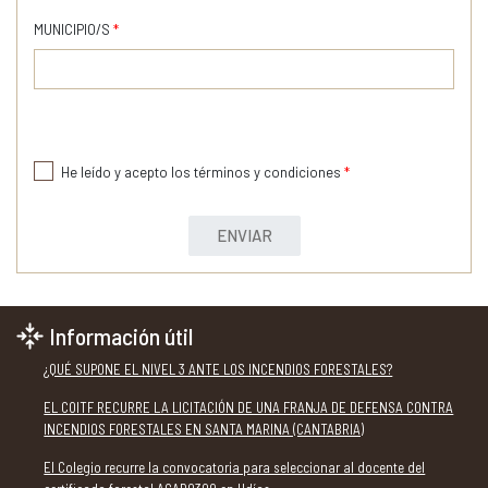
MUNICIPIO/S
*
He leído y acepto los términos y condiciones
*
ENVIAR
Información útil
¿QUÉ SUPONE EL NIVEL 3 ANTE LOS INCENDIOS FORESTALES?
EL COITF RECURRE LA LICITACIÓN DE UNA FRANJA DE DEFENSA CONTRA
INCENDIOS FORESTALES EN SANTA MARINA (CANTABRIA)
El Colegio recurre la convocatoria para seleccionar al docente del