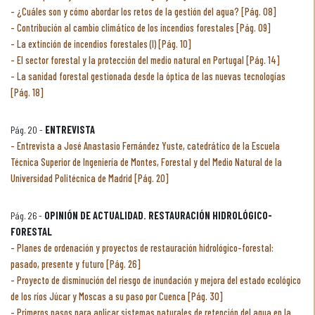
¿Cuáles son y cómo abordar los retos de la gestión del agua? [Pág. 08]
Contribución al cambio climático de los incendios forestales [Pág. 09]
La extinción de incendios forestales (I) [Pág. 10]
El sector forestal y la protección del medio natural en Portugal [Pág. 14]
La sanidad forestal gestionada desde la óptica de las nuevas tecnologías
[Pág. 18]
Pág. 20 -
ENTREVISTA
Entrevista a José Anastasio Fernández Yuste, catedrático de la Escuela
Técnica Superior de Ingeniería de Montes, Forestal y del Medio Natural de la
Universidad Politécnica de Madrid [Pág. 20]
Pág. 26 -
OPINIÓN DE ACTUALIDAD. RESTAURACIÓN HIDROLÓGICO-
FORESTAL
Planes de ordenación y proyectos de restauración hidrológico-forestal:
pasado, presente y futuro [Pág. 26]
Proyecto de disminución del riesgo de inundación y mejora del estado ecológico
de los ríos Júcar y Moscas a su paso por Cuenca [Pág. 30]
Primeros pasos para aplicar sistemas naturales de retención del agua en la