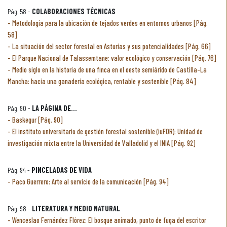
Pág. 58 -
COLABORACIONES TÉCNICAS
Metodología para la ubicación de tejados verdes en entornos urbanos [Pág.
58]
La situación del sector forestal en Asturias y sus potencialidades [Pág. 66]
El Parque Nacional de Talassemtane: valor ecológico y conservación [Pág. 76]
Medio siglo en la historia de una finca en el oeste semiárido de Castilla-La
Mancha: hacia una ganadería ecológica, rentable y sostenible [Pág. 84]
Pág. 90 -
LA PÁGINA DE...
Baskegur [Pág. 90]
El instituto universitario de gestión forestal sostenible (iuFOR): Unidad de
investigación mixta entre la Universidad de Valladolid y el INIA [Pág. 92]
Pág. 94 -
PINCELADAS DE VIDA
Paco Guerrero: Arte al servicio de la comunicación [Pág. 94]
Pág. 98 -
LITERATURA Y MEDIO NATURAL
Wenceslao Fernández Flórez: El bosque animado, punto de fuga del escritor