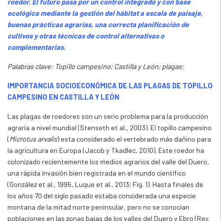
roedor. El futuro pasa por un control integrado y con base
ecológica mediante la gestión del hábitat a escala de paisaje,
buenas prácticas agrarias, una correcta planificación de
cultivos y otras técnicas de control alternativas o
complementarias.
Palabras clave: Topillo campesino; Castilla y León; plagas;
IMPORTANCIA SOCIOECONÓMICA DE LAS PLAGAS DE TOPILLO
CAMPESINO EN CASTILLA Y LEÓN
Las plagas de roedores son un serio problema para la producción
agraria a nivel mundial (Stenseth et al., 2003). El topillo campesino
(
Microtus arvalis
) esta considerado el vertebrado más dañino para
la agricultura en Europa (Jacob y Tkadlec, 2010). Este roedor ha
colonizado recientemente los medios agrarios del valle del Duero,
una rápida invasión bien registrada en el mundo científico
(González et al., 1995, Luque et al., 2013; Fig. 1). Hasta finales de
los años 70 del siglo pasado estaba considerada una especie
montana de la mitad norte peninsular, pero no se conocían
poblaciones en las zonas bajas de los valles del Duero y Ebro (Rey,