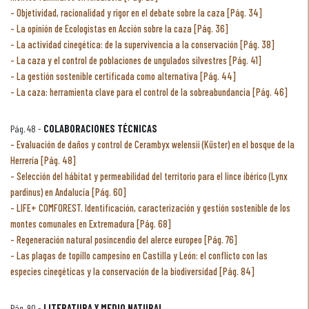
Objetividad, racionalidad y rigor en el debate sobre la caza [Pág. 34]
La opinión de Ecologistas en Acción sobre la caza [Pág. 36]
La actividad cinegética: de la supervivencia a la conservación [Pág. 38]
La caza y el control de poblaciones de ungulados silvestres [Pág. 41]
La gestión sostenible certificada como alternativa [Pág. 44]
La caza: herramienta clave para el control de la sobreabundancia [Pág. 46]
Pág. 48 -
COLABORACIONES TÉCNICAS
Evaluación de daños y control de Cerambyx welensii (Küster) en el bosque de la
Herrería [Pág. 48]
Selección del hábitat y permeabilidad del territorio para el lince ibérico (Lynx
pardinus) en Andalucía [Pág. 60]
LIFE+ COMFOREST. Identificación, caracterización y gestión sostenible de los
montes comunales en Extremadura [Pág. 68]
Regeneración natural posincendio del alerce europeo [Pág. 76]
Las plagas de topillo campesino en Castilla y León: el conflicto con las
especies cinegéticas y la conservación de la biodiversidad [Pág. 84]
Pág. 90 -
LITERATURA Y MEDIO NATURAL