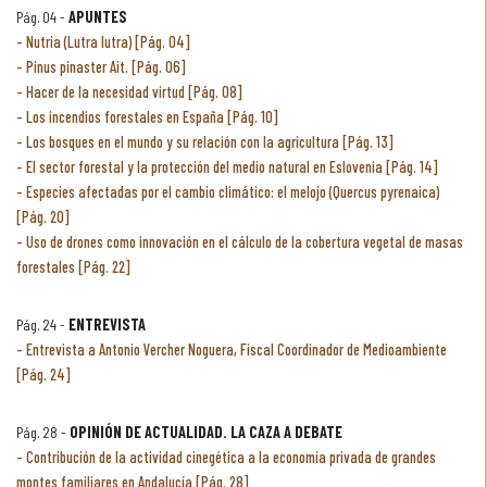
Pág. 04 -
APUNTES
Nutria (Lutra lutra) [Pág. 04]
Pinus pinaster Ait. [Pág. 06]
Hacer de la necesidad virtud [Pág. 08]
Los incendios forestales en España [Pág. 10]
Los bosques en el mundo y su relación con la agricultura [Pág. 13]
El sector forestal y la protección del medio natural en Eslovenia [Pág. 14]
Especies afectadas por el cambio climático: el melojo (Quercus pyrenaica)
[Pág. 20]
Uso de drones como innovación en el cálculo de la cobertura vegetal de masas
forestales [Pág. 22]
Pág. 24 -
ENTREVISTA
Entrevista a Antonio Vercher Noguera, Fiscal Coordinador de Medioambiente
[Pág. 24]
Pág. 28 -
OPINIÓN DE ACTUALIDAD. LA CAZA A DEBATE
Contribución de la actividad cinegética a la economía privada de grandes
montes familiares en Andalucía [Pág. 28]