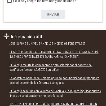
He leído y acepto los términos y condiciones
*
ENVIAR
Información útil
¿QUÉ SUPONE EL NIVEL 3 ANTE LOS INCENDIOS FORESTALES?
EL COITF RECURRE LA LICITACIÓN DE UNA FRANJA DE DEFENSA CONTRA
INCENDIOS FORESTALES EN SANTA MARINA (CANTABRIA)
El Colegio recurre la convocatoria para seleccionar al docente del
certificado forestal AGAR0309 en Udías
La Asamblea General del Colegio aprueba por unanimidad la propuesta
de modificación de los Estatutos colegiales
El Colegio se reúne con la Junta de Castilla y León para impulsar nuevas
líneas de colaboración en materia forestal
NP LOS INCENDIOS FORESTALES QUE AMENAZAN POBLACIONES EXIGEN