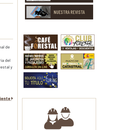
NUESTRA REVISTA
nal de
ia del
estal y
uiente