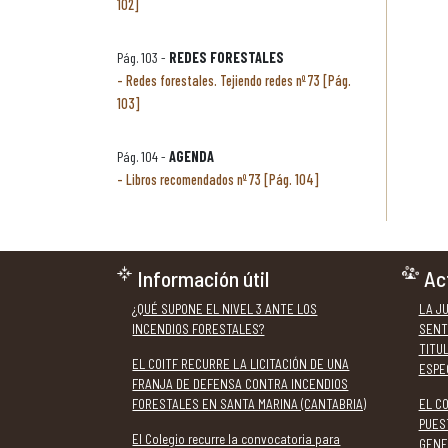
102]
Pág. 103 -
REDES FORESTALES
Redes forestales. Tejiendo redes nº 73 [Pág.
103]
Pág. 104 -
AGENDA
Libros recomendados nº 73 [Pág. 104]
Información útil
Ac
¿QUÉ SUPONE EL NIVEL 3 ANTE LOS
LA J
INCENDIOS FORESTALES?
SENT
TITU
EL COITF RECURRE LA LICITACIÓN DE UNA
ESPE
FRANJA DE DEFENSA CONTRA INCENDIOS
FORESTALES EN SANTA MARINA (CANTABRIA)
EL C
PUES
El Colegio recurre la convocatoria para
GENE