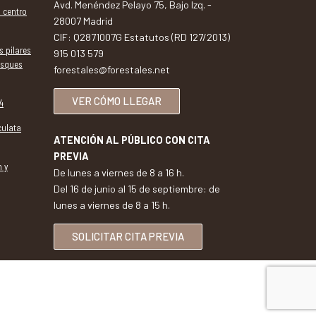
Avd. Menéndez Pelayo 75, Bajo Izq. -
l centro
28007 Madrid
CIF: Q2871007G Estatutos (RD 127/2013)
s pilares
915 013 579
osques
forestales@forestales.net
VER CÓMO LLEGAR
4
culata
ATENCIÓN AL PÚBLICO CON CITA
PREVIA
n y
De lunes a viernes de 8 a 16 h.
Del 16 de junio al 15 de septiembre: de
lunes a viernes de 8 a 15 h.
SOLICITAR CITA PREVIA