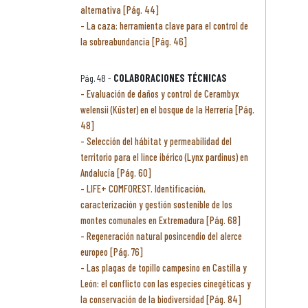
alternativa [Pág. 44]
La caza: herramienta clave para el control de
la sobreabundancia [Pág. 46]
Pág. 48 -
COLABORACIONES TÉCNICAS
Evaluación de daños y control de Cerambyx
welensii (Küster) en el bosque de la Herrería [Pág.
48]
Selección del hábitat y permeabilidad del
territorio para el lince ibérico (Lynx pardinus) en
Andalucía [Pág. 60]
LIFE+ COMFOREST. Identificación,
caracterización y gestión sostenible de los
montes comunales en Extremadura [Pág. 68]
Regeneración natural posincendio del alerce
europeo [Pág. 76]
Las plagas de topillo campesino en Castilla y
León: el conflicto con las especies cinegéticas y
la conservación de la biodiversidad [Pág. 84]