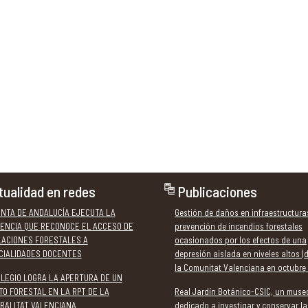
tualidad en redes
Publicaciones
UNTA DE ANDALUCÍA EJECUTA LA
Gestión de daños en infraestructura
ENCIA QUE RECONOCE EL ACCESO DE
prevención de incendios forestales
LACIONES FORESTALES A
ocasionados por los efectos de una
CIALIDADES DOCENTES
depresión aislada en niveles altos (
la Comunitat Valenciana en octubre
OLEGIO LOGRA LA APERTURA DE UN
TO FORESTAL EN LA RPT DE LA
Real Jardín Botánico-CSIC, un muse
RALITAT VALENCIANA
dedicado a investigar y conservar la