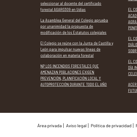
seleccionar al docente del certificado
forestal AGAR0309 en Udías
EL CO
ACAD
La Asamblea General del Colegio aprueba
AGRA
por unanimidad la propuesta de
PONF
modificación de los Estatutos colegiales
EL CO
El Colegio se reúne con la Junta de Castilla y
DIÁL
León para impulsar nuevas líneas de
SOBR
colaboración en materia forestal
EL C
NP LOS INCENDIOS FORESTALES QUE
DÍA 
AMENAZAN POBLACIONES EXIGEN
CELE
PREVENCIÓN, PLANIFICACIÓN LOCAL Y
AUTOPROTECCIÓN DURANTE TODO EL AÑO
ACER
FUTU
Área privada
Aviso legal
Política de privacidad