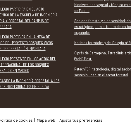
biodiversidad vegetal y fúngica en e
LEGIO PARTICIPA EN EL ACTO
de Madrid
ÉMICO DE LA ESCUELA DE INGENIERÍA
RIA Y FORESTAL DEL CAMPUS DE
Sanidad forestal y biodiversidad: do
ERRADA
estratégicos para el futuro de los b
españoles
LEGIO PARTICIPA EN LA MESA DE
OGO DEL PROYECTO BOSQUES VIVOS
Noticias forestales y del Colegio nº 9
E DEFORESTACIÓN IMPORTADA
Ciprés de Cartagena, Tetraclinis arti
OLEGIO PRESENTE EN LOS ACTOS DEL
(Vahl) Mast.
INTERNACIONAL DE LOS BOSQUES
RetechFOR: tecnología, digitalizació
BRADOS EN MADRID
sostenibilidad en el sector forestal
CANDO LA INGENIERÍA FORESTAL A LOS
ROS PROFESIONALES EN HUELVA
Política de cookies
Mapa web
Ajusta tus preferencias