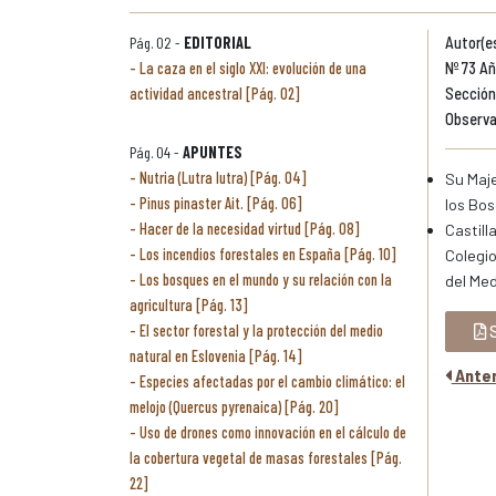
Pág. 02 -
EDITORIAL
Autor(es
La caza en el siglo XXI: evolución de una
Nº 73 Añ
actividad ancestral [Pág. 02]
Sección:
Observa
Pág. 04 -
APUNTES
Nutria (Lutra lutra) [Pág. 04]
Su Maje
Pinus pinaster Ait. [Pág. 06]
los Bos
Hacer de la necesidad virtud [Pág. 08]
Castill
Los incendios forestales en España [Pág. 10]
Colegio
Los bosques en el mundo y su relación con la
del Med
agricultura [Pág. 13]
El sector forestal y la protección del medio
S
natural en Eslovenia [Pág. 14]
Anter
Especies afectadas por el cambio climático: el
melojo (Quercus pyrenaica) [Pág. 20]
Uso de drones como innovación en el cálculo de
la cobertura vegetal de masas forestales [Pág.
22]