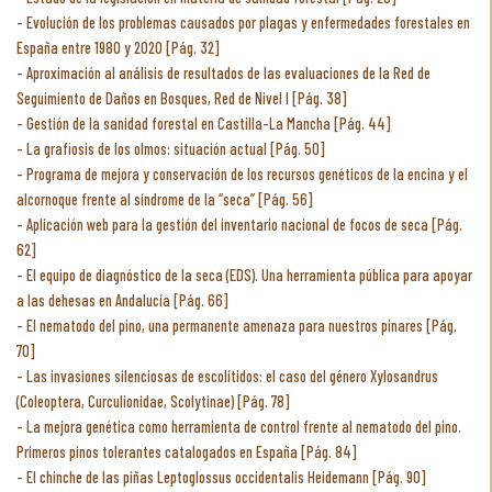
Evolución de los problemas causados por plagas y enfermedades forestales en
España entre 1980 y 2020 [Pág. 32]
Aproximación al análisis de resultados de las evaluaciones de la Red de
Seguimiento de Daños en Bosques, Red de Nivel I [Pág. 38]
Gestión de la sanidad forestal en Castilla-La Mancha [Pág. 44]
La grafiosis de los olmos: situación actual [Pág. 50]
Programa de mejora y conservación de los recursos genéticos de la encina y el
alcornoque frente al síndrome de la “seca” [Pág. 56]
Aplicación web para la gestión del inventario nacional de focos de seca [Pág.
62]
El equipo de diagnóstico de la seca (EDS). Una herramienta pública para apoyar
a las dehesas en Andalucía [Pág. 66]
El nematodo del pino, una permanente amenaza para nuestros pinares [Pág.
70]
Las invasiones silenciosas de escolítidos: el caso del género Xylosandrus
(Coleoptera, Curculionidae, Scolytinae) [Pág. 78]
La mejora genética como herramienta de control frente al nematodo del pino.
Primeros pinos tolerantes catalogados en España [Pág. 84]
El chinche de las piñas Leptoglossus occidentalis Heidemann [Pág. 90]