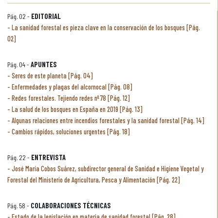
Pág. 02 -
EDITORIAL
La sanidad forestal es pieza clave en la conservación de los bosques [Pág.
02]
Pág. 04 -
APUNTES
Seres de este planeta [Pág. 04]
Enfermedades y plagas del alcornocal [Pág. 08]
Redes forestales. Tejiendo redes nº 78 [Pág. 12]
La salud de los bosques en España en 2019 [Pág. 13]
Algunas relaciones entre incendios forestales y la sanidad forestal [Pág. 14]
Cambios rápidos, soluciones urgentes [Pág. 18]
Pág. 22 -
ENTREVISTA
José María Cobos Suárez, subdirector general de Sanidad e Higiene Vegetal y
Forestal del Ministerio de Agricultura, Pesca y Alimentación [Pág. 22]
Pág. 58 -
COLABORACIONES TÉCNICAS
Estado de la legislación en materia de sanidad forestal [Pág. 28]