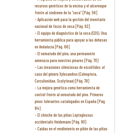
recursos genéticos de la encina y el alcornoque
frente al síndrome de la “seca” [Pág. 56]
Aplicación web para la gestión del inventario
nacional de focos de seca [Pág. 62]
El equipo de diagnóstico de la seca (EDS). Una
herramienta pública para apoyar a las dehesas
en Andalucía [Pág. 66]
El nematodo del pino, una permanente
amenaza para nuestros pinares [Pág. 70]
Las invasiones silenciosas de escolítidos: el
caso del género Xylosandrus (Coleoptera,
Curculionidae, Scolytinae) [Pág. 78]
La mejora genética como herramienta de
control frente al nematodo del pino. Primeros
pinos tolerantes catalogados en España [Pág.
84]
El chinche de las piñas Leptoglossus
occidentalis Heidemann [Pág. 90]
Caídas en el rendimiento en piñón de las piñas