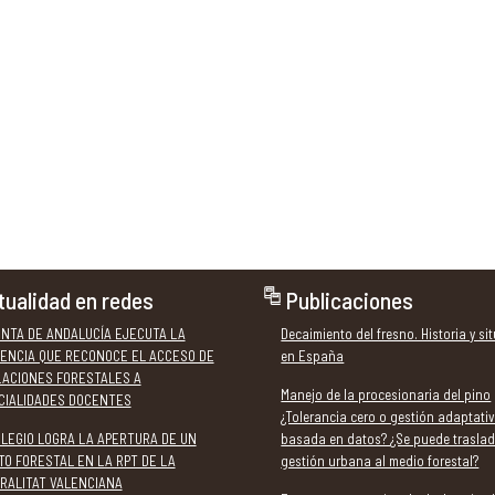
tualidad en redes
Publicaciones
UNTA DE ANDALUCÍA EJECUTA LA
Decaimiento del fresno. Historia y si
ENCIA QUE RECONOCE EL ACCESO DE
en España
LACIONES FORESTALES A
Manejo de la procesionaria del pino
CIALIDADES DOCENTES
¿Tolerancia cero o gestión adaptati
OLEGIO LOGRA LA APERTURA DE UN
basada en datos? ¿Se puede traslad
TO FORESTAL EN LA RPT DE LA
gestión urbana al medio forestal?
RALITAT VALENCIANA