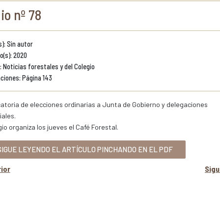
io nº 78
): Sin autor
o(s): 2020
 Noticias forestales y del Colegio
ciones: Página 143
toria de elecciones ordinarias a Junta de Gobierno y delegaciones
iales.
gio organiza los jueves el Café Forestal.
IGUE LEYENDO EL ARTÍCULO PINCHANDO EN EL PDF
ior
Sig