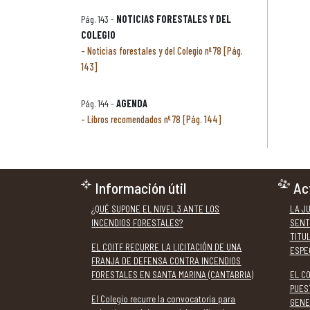
Pág. 143 -
NOTICIAS FORESTALES Y DEL
COLEGIO
Noticias forestales y del Colegio nº 78 [Pág.
143]
Pág. 144 -
AGENDA
Libros recomendados nº 78 [Pág. 144]
Información útil
Ac
¿QUÉ SUPONE EL NIVEL 3 ANTE LOS
LA J
INCENDIOS FORESTALES?
SENT
TITU
EL COITF RECURRE LA LICITACIÓN DE UNA
ESPE
FRANJA DE DEFENSA CONTRA INCENDIOS
FORESTALES EN SANTA MARINA (CANTABRIA)
EL C
PUES
El Colegio recurre la convocatoria para
GENE