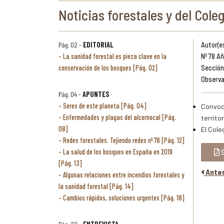
Noticias forestales y del Coleg
Pág. 02 -
EDITORIAL
Autor(es
La sanidad forestal es pieza clave en la
Nº 78 Añ
conservación de los bosques [Pág. 02]
Sección:
Observa
Pág. 04 -
APUNTES
Seres de este planeta [Pág. 04]
Convoca
Enfermedades y plagas del alcornocal [Pág.
territor
08]
El Cole
Redes forestales. Tejiendo redes nº 78 [Pág. 12]
La salud de los bosques en España en 2019
S
[Pág. 13]
Anter
Algunas relaciones entre incendios forestales y
la sanidad forestal [Pág. 14]
Cambios rápidos, soluciones urgentes [Pág. 18]