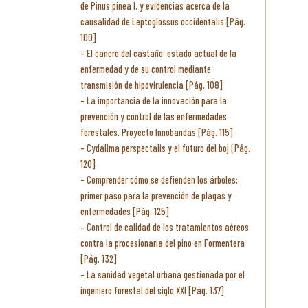
de Pinus pinea l. y evidencias acerca de la
causalidad de Leptoglossus occidentalis [Pág.
100]
El cancro del castaño: estado actual de la
enfermedad y de su control mediante
transmisión de hipovirulencia [Pág. 108]
La importancia de la innovación para la
prevención y control de las enfermedades
forestales. Proyecto Innobandas [Pág. 115]
Cydalima perspectalis y el futuro del boj [Pág.
120]
Comprender cómo se defienden los árboles:
primer paso para la prevención de plagas y
enfermedades [Pág. 125]
Control de calidad de los tratamientos aéreos
contra la procesionaria del pino en Formentera
[Pág. 132]
La sanidad vegetal urbana gestionada por el
ingeniero forestal del siglo XXI [Pág. 137]