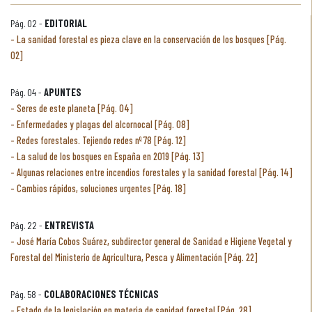
Pág. 02 -
EDITORIAL
La sanidad forestal es pieza clave en la conservación de los bosques [Pág.
02]
Pág. 04 -
APUNTES
Seres de este planeta [Pág. 04]
Enfermedades y plagas del alcornocal [Pág. 08]
Redes forestales. Tejiendo redes nº 78 [Pág. 12]
La salud de los bosques en España en 2019 [Pág. 13]
Algunas relaciones entre incendios forestales y la sanidad forestal [Pág. 14]
Cambios rápidos, soluciones urgentes [Pág. 18]
Pág. 22 -
ENTREVISTA
José María Cobos Suárez, subdirector general de Sanidad e Higiene Vegetal y
Forestal del Ministerio de Agricultura, Pesca y Alimentación [Pág. 22]
Pág. 58 -
COLABORACIONES TÉCNICAS
Estado de la legislación en materia de sanidad forestal [Pág. 28]