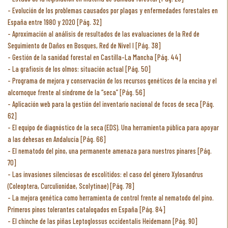
Evolución de los problemas causados por plagas y enfermedades forestales en
España entre 1980 y 2020 [Pág. 32]
Aproximación al análisis de resultados de las evaluaciones de la Red de
Seguimiento de Daños en Bosques, Red de Nivel I [Pág. 38]
Gestión de la sanidad forestal en Castilla-La Mancha [Pág. 44]
La grafiosis de los olmos: situación actual [Pág. 50]
Programa de mejora y conservación de los recursos genéticos de la encina y el
alcornoque frente al síndrome de la “seca” [Pág. 56]
Aplicación web para la gestión del inventario nacional de focos de seca [Pág.
62]
El equipo de diagnóstico de la seca (EDS). Una herramienta pública para apoyar
a las dehesas en Andalucía [Pág. 66]
El nematodo del pino, una permanente amenaza para nuestros pinares [Pág.
70]
Las invasiones silenciosas de escolítidos: el caso del género Xylosandrus
(Coleoptera, Curculionidae, Scolytinae) [Pág. 78]
La mejora genética como herramienta de control frente al nematodo del pino.
Primeros pinos tolerantes catalogados en España [Pág. 84]
El chinche de las piñas Leptoglossus occidentalis Heidemann [Pág. 90]