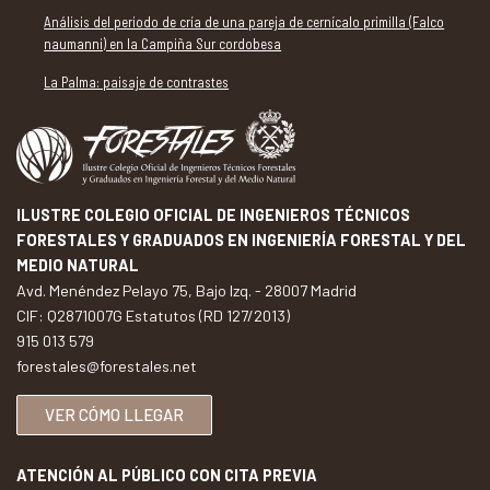
Análisis del periodo de cría de una pareja de cernícalo primilla (Falco
naumanni) en la Campiña Sur cordobesa
La Palma: paisaje de contrastes
ILUSTRE COLEGIO OFICIAL DE INGENIEROS TÉCNICOS
FORESTALES Y GRADUADOS EN INGENIERÍA FORESTAL Y DEL
MEDIO NATURAL
Avd. Menéndez Pelayo 75, Bajo Izq. - 28007 Madrid
CIF: Q2871007G Estatutos (RD 127/2013)
915 013 579
forestales@forestales.net
VER CÓMO LLEGAR
ATENCIÓN AL PÚBLICO CON CITA PREVIA