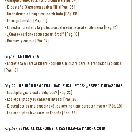
Galápago europeo (Emys orbicularis) [Pág. 04]
El castaño: (Castanea sativa Mill.) [Pág. 06]
Un desbroce a tiempo es una victoria [Pág. 08]
El fuego forestal [Pág. 10]
El sector forestal y la protección del medio natural en Alemania [Pág. 12]
¿Cuánto carbono secuestra un árbol? [Pág. 16]
Bosques y energía [Pág. 17]
Pág. 18 -
ENTREVISTA
Entrevista a Teresa Ribera Rodríguez, ministra para la Transición Ecológica
[Pág. 18]
Pág. 22 -
OPINIÓN DE ACTUALIDAD. EUCALIPTOS: ¿ESPECIE INVASORA?
Eucalipto: ¿servicial o peligroso? [Pág. 22]
Los eucaliptos y su carácter invasor [Pág. 26]
El eucalipto es una especie exótica pero no tiene carácter invasor [Pág. 28]
Los eucaliptos invasores en España [Pág. 32]
Pág. 34 -
ESPECIAL REDFORESTA CASTILLA-LA MANCHA 2018