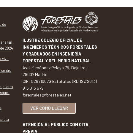
s de
ILUSTRE COLEGIO OFICIAL DE
dana) en
INGENIEROS TÉCNICOS FORESTALES
 de 2024
Y GRADUADOS EN INGENIERÍA
o vivo
FORESTAL Y DEL MEDIO NATURAL
Avd. Menéndez Pelayo 75, Bajo Izq. -
l centro
28007 Madrid
CIF: Q2871007G Estatutos (RD 127/2013)
s pilares
915 013 579
osques
forestales@forestales.net
VER CÓMO LLEGAR
4
culata
ATENCIÓN AL PÚBLICO CON CITA
PREVIA