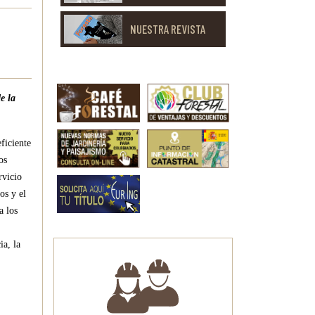
NUESTRA REVISTA
e la
ficiente
os
rvicio
os y el
a los
ia, la