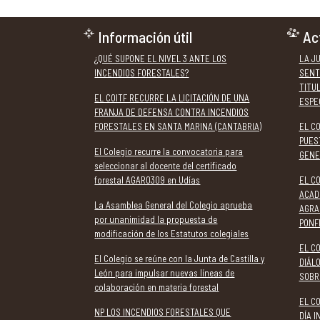
Información útil
Ac
¿QUÉ SUPONE EL NIVEL 3 ANTE LOS
LA J
INCENDIOS FORESTALES?
SENT
TITU
EL COITF RECURRE LA LICITACIÓN DE UNA
ESPE
FRANJA DE DEFENSA CONTRA INCENDIOS
FORESTALES EN SANTA MARINA (CANTABRIA)
EL C
PUES
El Colegio recurre la convocatoria para
GENE
seleccionar al docente del certificado
forestal AGAR0309 en Udías
EL CO
ACAD
La Asamblea General del Colegio aprueba
AGRA
por unanimidad la propuesta de
PONF
modificación de los Estatutos colegiales
EL CO
El Colegio se reúne con la Junta de Castilla y
DIÁL
León para impulsar nuevas líneas de
SOBR
colaboración en materia forestal
EL C
NP LOS INCENDIOS FORESTALES QUE
DÍA 