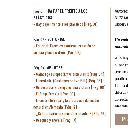
Pág. 01 -
HAY PAPEL FRENTE A LOS
Autor(es
PLÁSTICOS
Nº 72 Añ
Hay papel frente a los plásticos [Pág. 01]
Observa
Pág. 02 -
EDITORIAL
Un embl
Editorial: Especies exóticas: cuestión de
natural
ciencia y buen criterio [Pág. 02]
A lo lar
al progr
Pág. 04 -
APUNTES
territor
Galápago europeo (Emys orbicularis) [Pág. 04]
público 
El castaño: (Castanea sativa Mill.) [Pág. 06]
futuro d
Un desbroce a tiempo es una victoria [Pág. 08]
diferent
El fuego forestal [Pág. 10]
correcta
El sector forestal y la protección del medio
identida
natural en Alemania [Pág. 12]
¿Cuánto carbono secuestra un árbol? [Pág. 16]
S
Bosques y energía [Pág. 17]