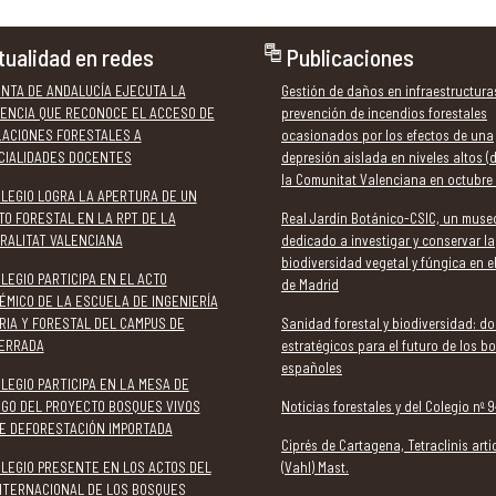
tualidad en redes
Publicaciones
UNTA DE ANDALUCÍA EJECUTA LA
Gestión de daños en infraestructura
ENCIA QUE RECONOCE EL ACCESO DE
prevención de incendios forestales
LACIONES FORESTALES A
ocasionados por los efectos de una
CIALIDADES DOCENTES
depresión aislada en niveles altos (
la Comunitat Valenciana en octubre
OLEGIO LOGRA LA APERTURA DE UN
TO FORESTAL EN LA RPT DE LA
Real Jardín Botánico-CSIC, un muse
RALITAT VALENCIANA
dedicado a investigar y conservar la
biodiversidad vegetal y fúngica en e
LEGIO PARTICIPA EN EL ACTO
de Madrid
ÉMICO DE LA ESCUELA DE INGENIERÍA
RIA Y FORESTAL DEL CAMPUS DE
Sanidad forestal y biodiversidad: do
ERRADA
estratégicos para el futuro de los b
españoles
LEGIO PARTICIPA EN LA MESA DE
OGO DEL PROYECTO BOSQUES VIVOS
Noticias forestales y del Colegio nº 9
E DEFORESTACIÓN IMPORTADA
Ciprés de Cartagena, Tetraclinis arti
OLEGIO PRESENTE EN LOS ACTOS DEL
(Vahl) Mast.
INTERNACIONAL DE LOS BOSQUES