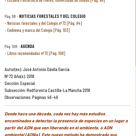
Escuela Politécnica de Mieres, Universidad de Oviedo [Pág. 96]
Pág. 98 -
NOTICIAS FORESTALES Y DEL COLEGIO
Noticias forestales y del Colegio nº 72 [Pág. 94]
Emblema y marca del Colegio [Pág. 103]
Pág. 108 -
AGENDA
Libros recomendados nº 72 [Pág. 108]
Autor(es): José Antonio Dávila García
Nº 72 Año(s): 2018
Sección: Especial
Subsección: Redforesta Castilla-La Mancha 2018
Observaciones: Páginas 46-49
Desde hace una década, cada vez hay más estudios
encaminados a detectar la presencia de especies en un lugar a
partir del ADN que van liberando en el ambiente, o ADN
ambiental (ADNa). Este nuevo método ha demostrado sus