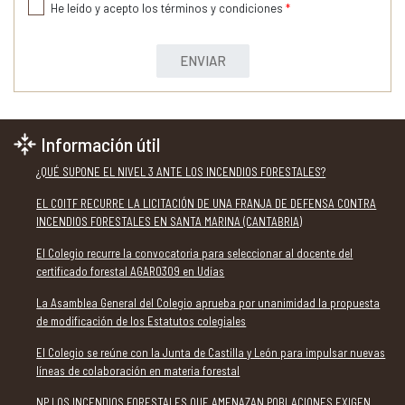
He leído y acepto los términos y condiciones
*
ENVIAR
Información útil
¿QUÉ SUPONE EL NIVEL 3 ANTE LOS INCENDIOS FORESTALES?
EL COITF RECURRE LA LICITACIÓN DE UNA FRANJA DE DEFENSA CONTRA
INCENDIOS FORESTALES EN SANTA MARINA (CANTABRIA)
El Colegio recurre la convocatoria para seleccionar al docente del
certificado forestal AGAR0309 en Udías
La Asamblea General del Colegio aprueba por unanimidad la propuesta
de modificación de los Estatutos colegiales
El Colegio se reúne con la Junta de Castilla y León para impulsar nuevas
líneas de colaboración en materia forestal
NP LOS INCENDIOS FORESTALES QUE AMENAZAN POBLACIONES EXIGEN