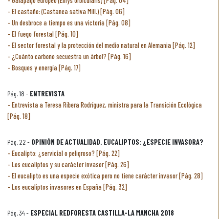
Galápago europeo (Emys orbicularis) [Pág. 04]
El castaño: (Castanea sativa Mill.) [Pág. 06]
Un desbroce a tiempo es una victoria [Pág. 08]
El fuego forestal [Pág. 10]
El sector forestal y la protección del medio natural en Alemania [Pág. 12]
¿Cuánto carbono secuestra un árbol? [Pág. 16]
Bosques y energía [Pág. 17]
Pág. 18 -
ENTREVISTA
Entrevista a Teresa Ribera Rodríguez, ministra para la Transición Ecológica
[Pág. 18]
Pág. 22 -
OPINIÓN DE ACTUALIDAD. EUCALIPTOS: ¿ESPECIE INVASORA?
Eucalipto: ¿servicial o peligroso? [Pág. 22]
Los eucaliptos y su carácter invasor [Pág. 26]
El eucalipto es una especie exótica pero no tiene carácter invasor [Pág. 28]
Los eucaliptos invasores en España [Pág. 32]
Pág. 34 -
ESPECIAL REDFORESTA CASTILLA-LA MANCHA 2018