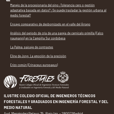
Manejo de la procesionaria del pino ¿Tolerancia cero o gestión
adaptativa basada en datos? ¿Se puede trasladar la gestión urbana al
medio forestal?
Ensayo comparativo de desbornizado en el valle del Árrago
Análisis del periodo de cría de una pareja de cernícalo primilla (Falco
naumanni) en la Campiña Sur cordobesa
La Palma: paisaje de contrastes
Eline de Jong. La emoción de la precisión
Erizo común (Erinaceus europaeus)
ILUSTRE COLEGIO OFICIAL DE INGENIEROS TÉCNICOS
FORESTALES Y GRADUADOS EN INGENIERÍA FORESTAL Y DEL
MEDIO NATURAL
Avd. Menéndez Pelayo 75, Bajo Izq. - 28007 Madrid