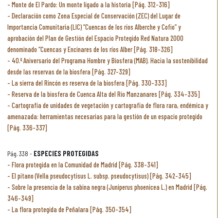
Monte de El Pardo: Un monte ligado a la historia [Pág. 312-316]
Declaración como Zona Especial de Conservación (ZEC) del Lugar de
Importancia Comunitaria (LIC) “Cuencas de los ríos Alberche y Cofio” y
aprobación del Plan de Gestión del Espacio Protegido Red Natura 2000
denominado “Cuencas y Encinares de los ríos Alber [Pág. 318-326]
40.º Aniversario del Programa Hombre y Biosfera (MAB). Hacia la sostenibilidad
desde las reservas de la biosfera [Pág. 327-329]
La sierra del Rincón es reserva de la biosfera [Pág. 330-333]
Reserva de la biosfera de Cuenca Alta del Río Manzanares [Pág. 334-335]
Cartografía de unidades de vegetación y cartografía de flora rara, endémica y
amenazada: herramientas necesarias para la gestión de un espacio protegido
[Pág. 336-337]
Pág. 338 -
ESPECIES PROTEGIDAS
Flora protegida en la Comunidad de Madrid [Pág. 338-341]
El pítano (Vella pseudocytisus L. subsp. pseudocytisus) [Pág. 342-345]
Sobre la presencia de la sabina negra (Juniperus phoenicea L.) en Madrid [Pág.
346-349]
La flora protegida de Peñalara [Pág. 350-354]