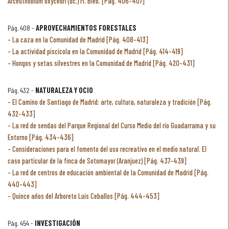
Arceuthobium oxycedri (dc.) M. Bieb. [Pág. 406-407]
Pág. 408 -
APROVECHAMIENTOS FORESTALES
La caza en la Comunidad de Madrid [Pág. 408-413]
La actividad piscícola en la Comunidad de Madrid [Pág. 414-419]
Hongos y setas silvestres en la Comunidad de Madrid [Pág. 420-431]
Pág. 432 -
NATURALEZA Y OCIO
El Camino de Santiago de Madrid: arte, cultura, naturaleza y tradición [Pág.
432-433]
La red de sendas del Parque Regional del Curso Medio del río Guadarrama y su
Entorno [Pág. 434-436]
Consideraciones para el fomento del uso recreativo en el medio natural. El
caso particular de la finca de Sotomayor (Aranjuez) [Pág. 437-439]
La red de centros de educación ambiental de la Comunidad de Madrid [Pág.
440-443]
Quince años del Arboreto Luis Ceballos [Pág. 444-453]
Pág. 454 -
INVESTIGACIÓN