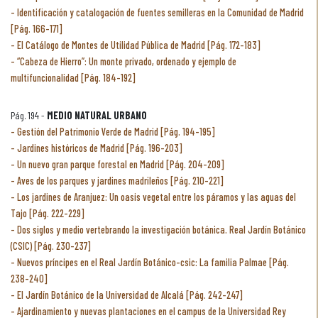
Identificación y catalogación de fuentes semilleras en la Comunidad de Madrid
[Pág. 166-171]
El Catálogo de Montes de Utilidad Pública de Madrid [Pág. 172-183]
“Cabeza de Hierro”: Un monte privado, ordenado y ejemplo de
multifuncionalidad [Pág. 184-192]
Pág. 194 -
MEDIO NATURAL URBANO
Gestión del Patrimonio Verde de Madrid [Pág. 194-195]
Jardines históricos de Madrid [Pág. 196-203]
Un nuevo gran parque forestal en Madrid [Pág. 204-209]
Aves de los parques y jardines madrileños [Pág. 210-221]
Los jardines de Aranjuez: Un oasis vegetal entre los páramos y las aguas del
Tajo [Pág. 222-229]
Dos siglos y medio vertebrando la investigación botánica. Real Jardín Botánico
(CSIC) [Pág. 230-237]
Nuevos príncipes en el Real Jardín Botánico-csic: La familia Palmae [Pág.
238-240]
El Jardín Botánico de la Universidad de Alcalá [Pág. 242-247]
Ajardinamiento y nuevas plantaciones en el campus de la Universidad Rey