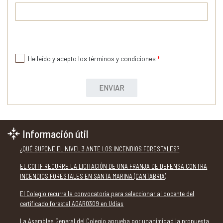
He leído y acepto los términos y condiciones
*
ENVIAR
Información útil
¿QUÉ SUPONE EL NIVEL 3 ANTE LOS INCENDIOS FORESTALES?
EL COITF RECURRE LA LICITACIÓN DE UNA FRANJA DE DEFENSA CONTRA
INCENDIOS FORESTALES EN SANTA MARINA (CANTABRIA)
El Colegio recurre la convocatoria para seleccionar al docente del
certificado forestal AGAR0309 en Udías
La Asamblea General del Colegio aprueba por unanimidad la propuesta